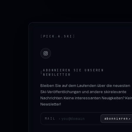
Footer
[
PICK
.
A
.
SKI
]
Instagram
ABONNIEREN SIE UNSEREN
[
NEWSLETTER
Bleiben Sie auf dem Laufenden über die neuesten
Ski-Veröffentlichungen und andere skirelevante
Nachrichten. Keine interessanten Neuigkeiten? Kei
Newsletter!
Geben Sie Ihre E-Mail-Adresse ein
MAIL
›
abonnieren
↗