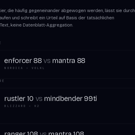
ier, die häufig gegeneinander abgewogen werden, lässt sie durch
fen und schreibt ein Urteil auf Basis der tatsächlichen
Text, keine Datenblatt-Aggregation.
E
enforcer 88
vs
mantra 88
NORDICA
×
VOLKL
RE
rustler 10
vs
mindbender 99ti
BLIZZARD
×
K2
ranger 108
vs
mantra 108