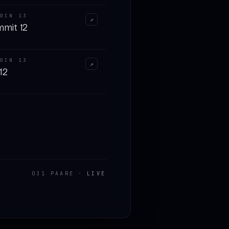
DIN 13
↗
mmit 12
DIN 13
↗
12
031
PAARE
·
LIVE