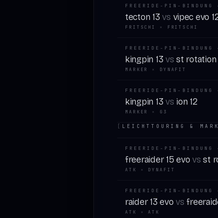
FREERIDE-PIN-BINDUNG 
tecton 13
vs
vipec evo 1
FRITSCHI
×
FRITSCHI
FREERIDE-PIN-BINDUNG 
kingpin 13
vs
st rotation
MARKER
×
DYNAFIT
FREERIDE-PIN-BINDUNG 
kingpin 13
vs
ion 12
MARKER
×
G3
[
LEICHTTOURING & MAR
FREERIDE-PIN-BINDUNG 
freeraider 15 evo
vs
st r
ATK
×
DYNAFIT
FREERIDE-PIN-BINDUNG 
raider 13 evo
vs
freeraid
ATK
×
ATK