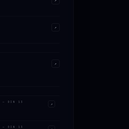
↗
↗
↗
 — DIN 13
↗
 — DIN 13