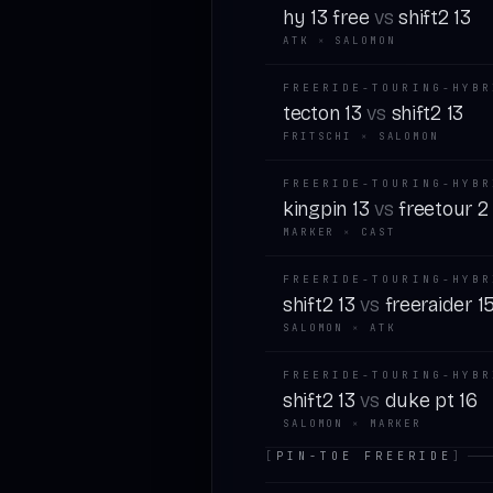
hy 13 free
vs
shift2 13
ATK
×
SALOMON
FREERIDE-TOURING-HYBR
tecton 13
vs
shift2 13
FRITSCHI
×
SALOMON
FREERIDE-TOURING-HYBR
kingpin 13
vs
freetour 2
MARKER
×
CAST
FREERIDE-TOURING-HYBR
shift2 13
vs
freeraider 1
SALOMON
×
ATK
FREERIDE-TOURING-HYBR
shift2 13
vs
duke pt 16
SALOMON
×
MARKER
[
PIN-TOE FREERIDE
]