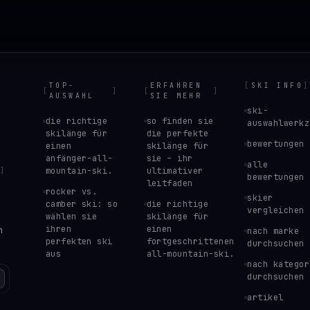
TOP-
ERFAHREN
[
SKI INFO
]
[
]
[
]
AUSWAHL
SIE MEHR
ski-
die richtige
so finden sie
auswahlwerkz
skilänge für
die perfekte
bewertungen
einen
skilänge für
anfänger-all-
sie – ihr
alle
mountain-ski.
ultimativer
]
bewertungen
leitfaden
rocker vs.
skier
camber ski: so
die richtige
vergleichen
wählen sie
skilänge für
ihren
einen
n
nach marke
perfekten ski
fortgeschrittenen
durchsuchen
aus
all-mountain-ski.
nach kategor
durchsuchen
artikel