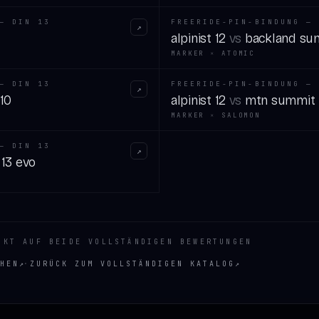
— DIN 13
FREERIDE-PIN-BINDUNG — 
↗
alpinist 12
vs
backland su
MARKER
×
ATOMIC
— DIN 13
FREERIDE-PIN-BINDUNG — 
↗
 10
alpinist 12
vs
mtn summit 
MARKER
×
SALOMON
— DIN 13
↗
 13 evo
NKT AUF BEIDE VOLLSTÄNDIGEN BEWERTUNGEN
HEN
↗
·
ZURÜCK ZUM VOLLSTÄNDIGEN KATALOG
↗