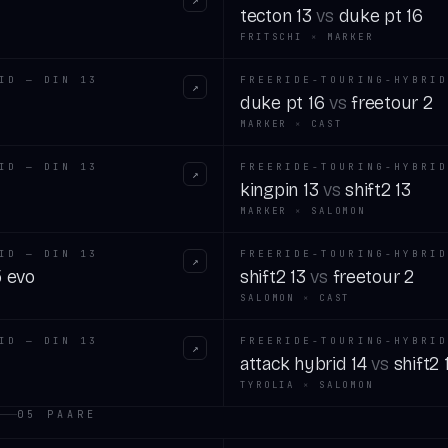
↗
tecton 13
vs
duke pt 16
FRITSCHI
×
MARKER
ID — DIN 13
FREERIDE-TOURING-HYBRID
↗
duke pt 16
vs
freetour 2
MARKER
×
CAST
ID — DIN 13
FREERIDE-TOURING-HYBRID
↗
kingpin 13
vs
shift2 13
MARKER
×
SALOMON
ID — DIN 13
FREERIDE-TOURING-HYBRID
↗
5 evo
shift2 13
vs
freetour 2
SALOMON
×
CAST
ID — DIN 13
FREERIDE-TOURING-HYBRID
↗
attack hybrid 14
vs
shift2 
TYROLIA
×
SALOMON
05
PAARE