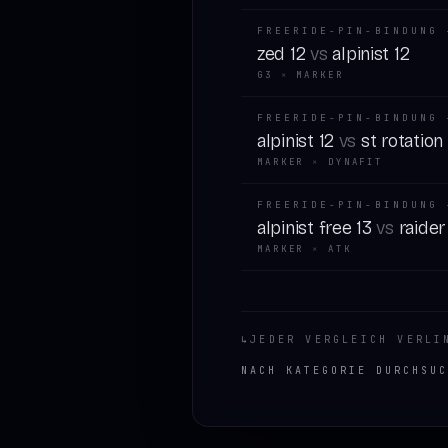
FREERIDE-PIN-BINDUNG 
zed 12
vs
alpinist 12
G3
×
MARKER
FREERIDE-PIN-BINDUNG 
alpinist 12
vs
st rotation
MARKER
×
DYNAFIT
FREERIDE-PIN-BINDUNG 
alpinist free 13
vs
raider
MARKER
×
ATK
↳
JEDER VERGLEICH VERLI
NACH KATEGORIE DURCHSUC