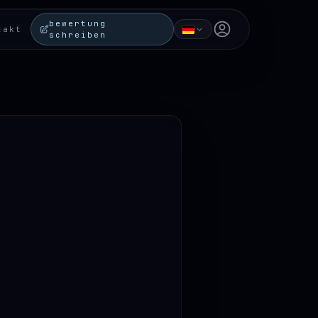
bewertung
Open user menu
takt
schreiben