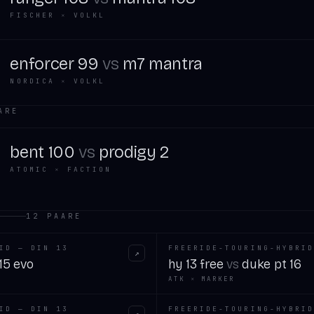
FISCHER
×
VOLKL
enforcer 99
vs
m7 mantra
NORDICA
×
VOLKL
ARE
bent 100
vs
prodigy 2
ATOMIC
×
FACTION
12
PAARE
ID — DIN 13
FREERIDE-TOURING-HYBRID
↗
 15 evo
hy 13 free
vs
duke pt 16
ATK
×
MARKER
ID — DIN 13
FREERIDE-TOURING-HYBRID