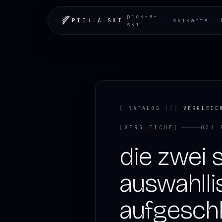
LOADING.MAP
pick-a-
PICK
.
A
.
SKI
skikarte
ski
[
KATALOG
]
/
[
VERGLEIC
[
VERGLEICHE
]
031
die zwei s
auswahlli
aufgeschl