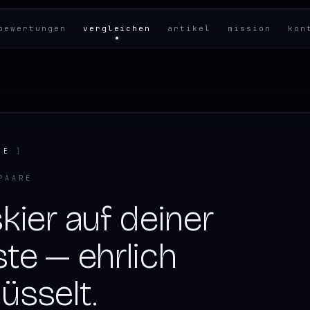
bewertungen
vergleichen
artikel
mission
kon
HE
]
PAARE
kier auf deiner
ste — ehrlich
üsselt.