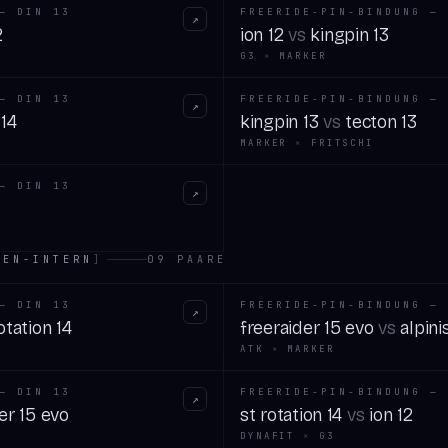
— DIN 13
FREERIDE-PIN-BINDUNG — 
↗
2
ion 12
vs
kingpin 13
G3
×
MARKER
— DIN 13
FREERIDE-PIN-BINDUNG — 
↗
 14
kingpin 13
vs
tecton 13
MARKER
×
FRITSCHI
— DIN 13
↗
KEN-INTERN
]
09
PAARE
— DIN 13
FREERIDE-PIN-BINDUNG — 
↗
otation 14
freeraider 15 evo
vs
alpini
ATK
×
MARKER
— DIN 13
FREERIDE-PIN-BINDUNG — 
↗
er 15 evo
st rotation 14
vs
ion 12
DYNAFIT
×
G3