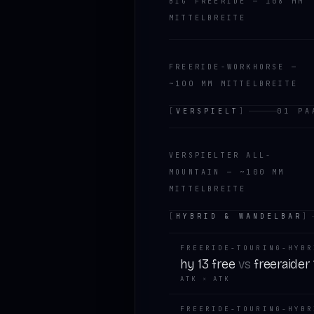
BIG FREERIDE — 108 MM
MITTELBREITE
FREERIDE-WORKHORSE —
~100 MM MITTELBREITE
[
VERSPIELT
]
01
PA
VERSPIELTER ALL-
MOUNTAIN — ~100 MM
MITTELBREITE
[
HYBRID & WANDELBAR
]
FREERIDE-TOURING-HYBR
hy 13 free
vs
freeraider
ATK
×
ATK
FREERIDE-TOURING-HYBR