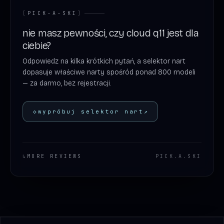
[
PICK-A-SKI
]
nie masz pewności, czy cloud q11 jest dla
ciebie?
Odpowiedz na kilka krótkich pytań, a selektor nart
dopasuje właściwe narty spośród ponad 800 modeli
— za darmo, bez rejestracji.
◇
wypróbuj selektor nart
↗
↳
MORE REVIEWS
PICK
.
A
.
SKI
Footer