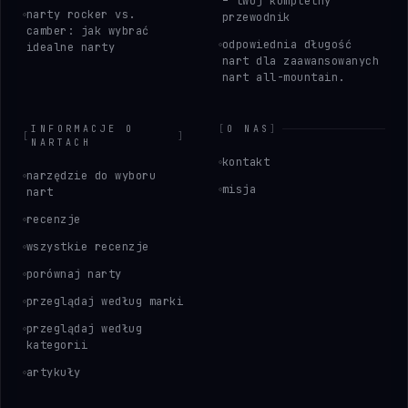
– twój kompletny
narty rocker vs.
przewodnik
camber: jak wybrać
odpowiednia długość
idealne narty
nart dla zaawansowanych
nart all-mountain.
INFORMACJE O
[
O NAS
]
[
]
NARTACH
kontakt
narzędzie do wyboru
misja
nart
recenzje
wszystkie recenzje
porównaj narty
przeglądaj według marki
przeglądaj według
kategorii
artykuły