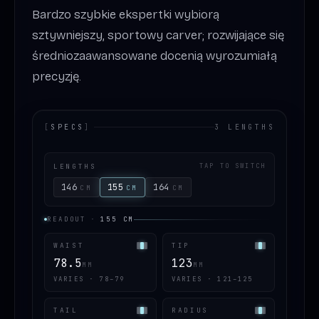
Bardzo szybkie ekspertki wybiorą
sztywniejszy, sportowy carver; rozwijające się
średniozaawansowane docenią wyrozumiałą
precyzję.
[
SPECS
]
3 LENGTHS
LENGTHS
TAP TO SWITCH
146
155
164
CM
CM
CM
READOUT
·
155
CM
WAIST
TIP
78.5
123
MM
MM
VARIES · 78–79
VARIES · 121–125
TAIL
RADIUS