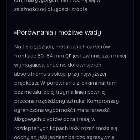
cm; masy „gołych” nart różnią się w
zależności od długości i źródła.
Porównania i możliwe wady
Na tle cięższych, metalowych carverów
frontside 80–84 mm Q11 jest zwinniejsza i mniej
wymagająca, choć nie dorównuje ich
absolutnemu spokoju przy najwyższej
prędkości. W porównaniu z lekkimi nartami
bez metalu lepiej trzyma linię i pewniej
przecina rozjeżdżony sztruks. Kompromisy:
ograniczona wyporność i mała łatwość
ślizgowych pivotów poza trasą; w
rozdeptanych kopach lekki rdzeń może się
odchylać, jeśli jedziesz bardzo agresywnie.