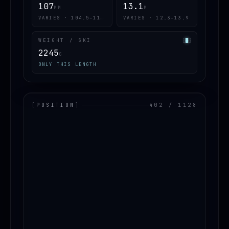
107
13.1
MM
M
VARIES · 104.5–110.5
VARIES · 12.3–13.9
WEIGHT / SKI
2245
G
ONLY THIS LENGTH
[
POSITION
]
402 / 1128
LOADING.MAP