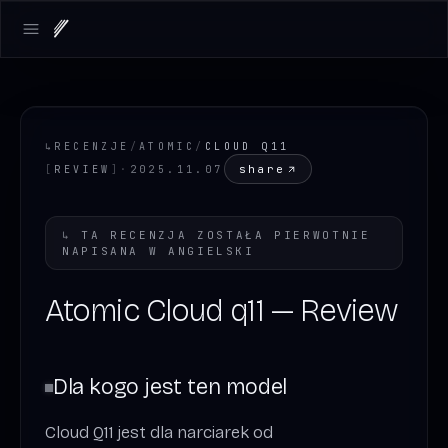
Open main menu
↳
RECENZJE
/
ATOMIC
/
CLOUD Q11
share
[
REVIEW
]
·
2025.11.07
↳
TA RECENZJA ZOSTAŁA PIERWOTNIE
NAPISANA W
ANGIELSKI
Atomic Cloud q11 — Review
Dla kogo jest ten model
Cloud Q11 jest dla narciarek od