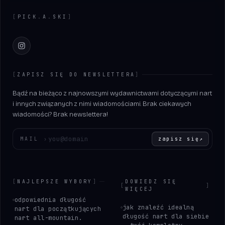
[
PICK
.
A
.
SKI
]
Instagram
[
ZAPISZ SIĘ DO NEWSLETTERA
]
Bądź na bieżąco z najnowszymi wydawnictwami dotyczącymi nart
i innych związanych z nimi wiadomościami. Brak ciekawych
wiadomości? Brak newslettera!
Wprowadź swój adres e-mail
MAIL
›
zapisz się
↗
[
NAJLEPSZE WYBORY
]
DOWIEDZ SIĘ
[
]
WIĘCEJ
odpowiednia długość
jak znaleźć idealną
nart dla początkujących
długość nart dla siebie
nart all-mountain.