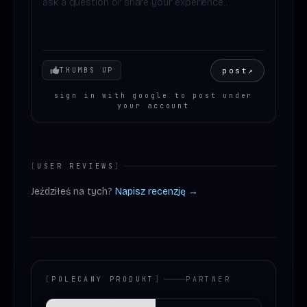
Your mood
post
↗
THUMBS UP
sign in with google to post under
your account
[
USER REVIEWS
]
Jeździłeś na tych?
Napisz recenzję →
[
POLECANY PRODUKT
]
PARTNER