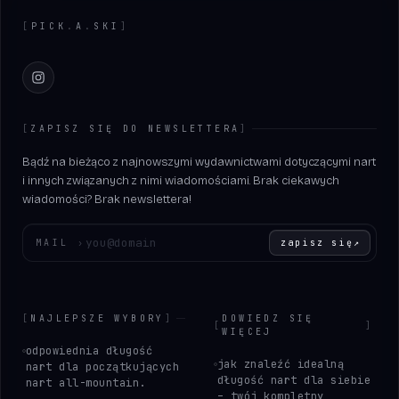
[
PICK
.
A
.
SKI
]
Instagram
[
ZAPISZ SIĘ DO NEWSLETTERA
]
Bądź na bieżąco z najnowszymi wydawnictwami dotyczącymi nart
i innych związanych z nimi wiadomościami. Brak ciekawych
wiadomości? Brak newslettera!
Wprowadź swój adres e-mail
MAIL
›
zapisz się
↗
[
NAJLEPSZE WYBORY
]
DOWIEDZ SIĘ
[
]
WIĘCEJ
odpowiednia długość
jak znaleźć idealną
nart dla początkujących
długość nart dla siebie
nart all-mountain.
– twój kompletny