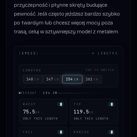
przyczepność i płynne skręty budujące
pewność. Jeśli często jeździsz bardzo szybko
po twardym lub chcesz więcej mocy poza
trasą, celuj w sztywniejszy model z metalem.
[
SPECS
]
4 LENGTHS
LENGTHS
TAP TO SWITCH
140
147
154
161
CM
CM
CM
CM
READOUT
·
154
CM
WAIST
TIP
75.5
119.5
MM
MM
ONLY THIS LENGTH
ONLY THIS LENGTH
TAIL
RADIUS