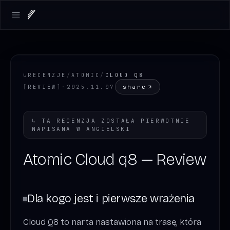
Open main menu
↳
RECENZJE
/
ATOMIC
/
CLOUD Q8
share
[
REVIEW
]
·
2025.11.07
↳
TA RECENZJA ZOSTAŁA PIERWOTNIE
NAPISANA W
ANGIELSKI
Atomic Cloud q8 — Review
Dla kogo jest i pierwsze wrażenia
Cloud Q8 to narta nastawiona na trasę, która