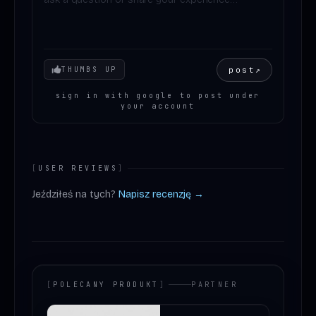
Your mood
post
↗
THUMBS UP
sign in with google to post under
your account
[
USER REVIEWS
]
Jeździłeś na tych?
Napisz recenzję →
[
POLECANY PRODUKT
]
PARTNER