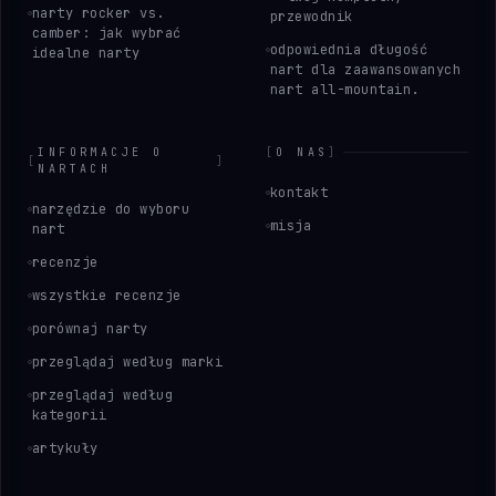
narty rocker vs.
przewodnik
camber: jak wybrać
odpowiednia długość
idealne narty
nart dla zaawansowanych
nart all-mountain.
INFORMACJE O
[
O NAS
]
[
]
NARTACH
kontakt
narzędzie do wyboru
misja
nart
recenzje
wszystkie recenzje
porównaj narty
przeglądaj według marki
przeglądaj według
kategorii
artykuły