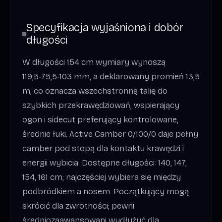
Specyfikacja wyjaśniona i dobór
długości
W długości 154 cm wymiary wynoszą
119,5‑75,5‑103 mm, a deklarowany promień 13,5
m, co oznacza wszechstronną talię do
szybkich przekrawędziowań, wspierający
ogon i sidecut preferujący kontrolowane,
średnie łuki. Active Camber 0/100/0 daje pełny
camber pod stopą dla kontaktu krawędzi i
energii wybicia. Dostępne długości: 140, 147,
154, 161 cm; najczęściej wybiera się między
podbródkiem a nosem. Początkujący mogą
skrócić dla zwrotności; pewni
średniozaawansowani wydłużyć dla