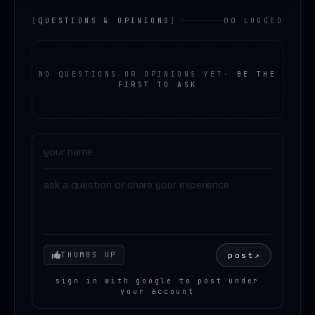
[
QUESTIONS & OPINIONS
]
00 LOGGED
NO QUESTIONS OR OPINIONS YET
·
BE THE
FIRST TO ASK
Your mood
post
↗
THUMBS UP
sign in with google to post under
your account