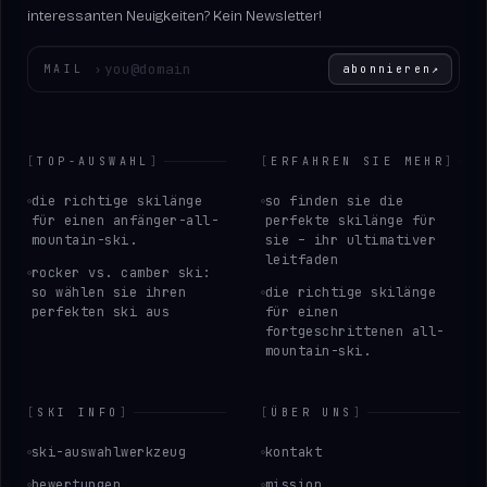
interessanten Neuigkeiten? Kein Newsletter!
Geben Sie Ihre E-Mail-Adresse ein
MAIL
›
abonnieren
↗
[
TOP-AUSWAHL
]
[
ERFAHREN SIE MEHR
]
die richtige skilänge
so finden sie die
für einen anfänger-all-
perfekte skilänge für
mountain-ski.
sie – ihr ultimativer
leitfaden
rocker vs. camber ski:
so wählen sie ihren
die richtige skilänge
perfekten ski aus
für einen
fortgeschrittenen all-
mountain-ski.
[
SKI INFO
]
[
ÜBER UNS
]
ski-auswahlwerkzeug
kontakt
bewertungen
mission