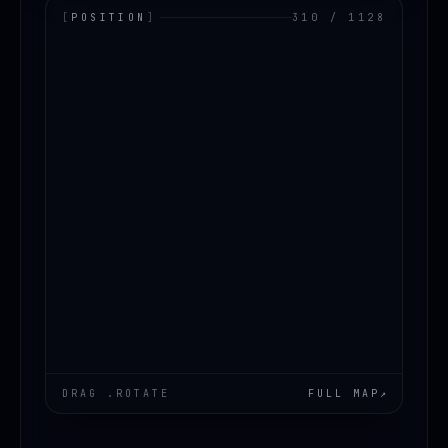
[
POSITION
]
310 / 1128
LOADING.MAP
DRAG .ROTATE
FULL MAP
↗