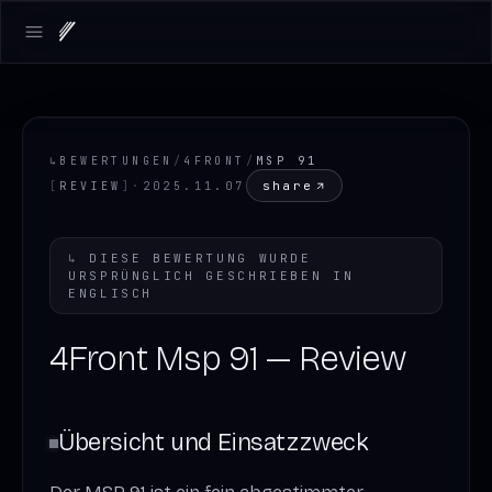
Open main menu
↳
BEWERTUNGEN
/
4FRONT
/
MSP 91
share
[
REVIEW
]
·
2025.11.07
↳
DIESE BEWERTUNG WURDE
URSPRÜNGLICH GESCHRIEBEN IN
ENGLISCH
4Front Msp 91 — Review
Übersicht und Einsatzzweck