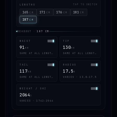
LENGTHS
TAP TO SWITCH
165
171
176
181
CM
CM
CM
CM
187
CM
READOUT
·
187
CM
WAIST
TIP
91
130
MM
MM
SAME AT ALL LENGTHS
SAME AT ALL LENGTHS
TAIL
RADIUS
117
17.5
MM
M
SAME AT ALL LENGTHS
VARIES · 13.8–17.5
WEIGHT / SKI
2064
G
VARIES · 1742–2064