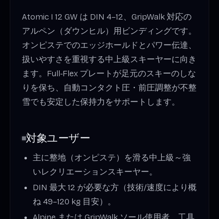
Atomic I 12 GW は DIN 4–12、GripWalk 対応の
アルペン（ダウンヒル）用ビンディングです。
オンピステでのエッジホールドとパワー伝達、
扱いやすさを重視する中上級スキーヤーに向き
ます。Full‑Flex プレートが足元のスキーのしな
りを保ち、自動コンタクト圧・前圧調整が不整
雪でも安定した保持力をサポートします。
対象ユーザー
主に整地（オンピステ）を滑る中上級～強
いレクリエーションスキーヤー。
DIN 最大 12 が必要な方（技術/速度により概
ね 49–120 kg 目安）。
Alpine または GripWalk ソール使用者。工具