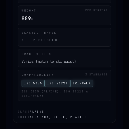
WEIGHT
PER BINDING
889
G
ELASTIC TRAVEL
NOT PUBLISHED
BRAKE WIDTHS
Varies (match to ski waist)
COMPATIBILITY
3 STANDARDS
ISO 5355
ISO 23223
GRIPWALK
ISO 5355 (ALPINE), ISO 23223 A
(GRIPWALK)
CLASS
ALPINE
BUILD
ALUMINUM, STEEL, PLASTIC