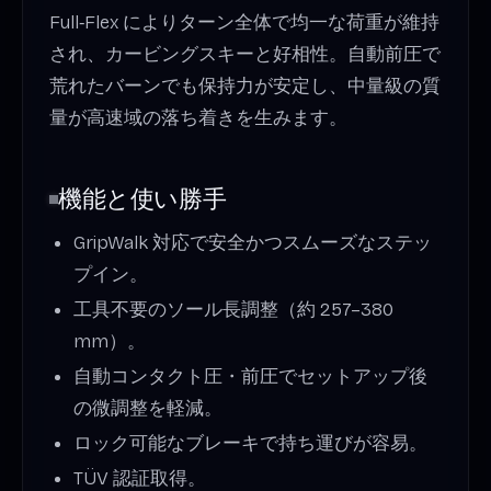
Full‑Flex によりターン全体で均一な荷重が維持
され、カービングスキーと好相性。自動前圧で
荒れたバーンでも保持力が安定し、中量級の質
量が高速域の落ち着きを生みます。
機能と使い勝手
GripWalk 対応で安全かつスムーズなステッ
プイン。
工具不要のソール長調整（約 257–380
mm）。
自動コンタクト圧・前圧でセットアップ後
の微調整を軽減。
ロック可能なブレーキで持ち運びが容易。
TÜV 認証取得。