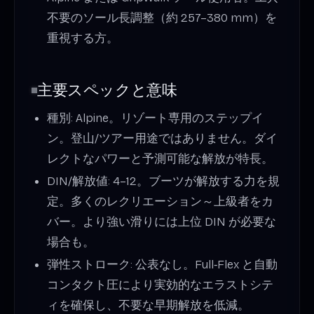
不要のソール長調整（約 257–380 mm）を
重視する方。
主要スペックと意味
種別: Alpine。リゾート専用のステップイ
ン。登山/ツアー用途ではありません。ダイ
レクトなパワーと予測可能な解放が特長。
DIN/解放値: 4–12。ブーツが解放する力を規
定。多くのレクリエーション～上級者をカ
バー。より強い滑りには上位 DIN が必要な
場合も。
弾性ストローク: 公表なし。Full‑Flex と自動
コンタクト圧により実効的なエラストシテ
ィを確保し、不要な早期解放を低減。