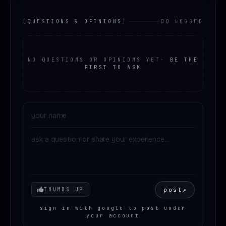
[
QUESTIONS & OPINIONS
]
00 LOGGED
NO QUESTIONS OR OPINIONS YET
·
BE THE
FIRST TO ASK
Your mood
post
↗
THUMBS UP
sign in with google to post under
your account