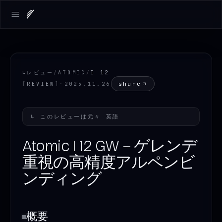
Open main menu
↳
レビュー
/
ATOMIC
/
I 12
share
[
REVIEW
]
·
2025.11.26
↳
このレビューは元々
英語
Atomic I 12 GW – ゲレンデ
重視の高精度アルペンビ
ンディング
概要