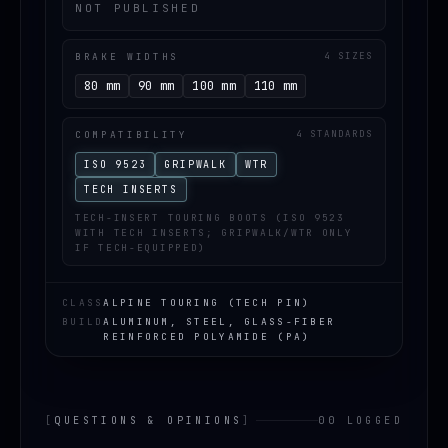
NOT PUBLISHED
BRAKE WIDTHS
4 SIZES
80 mm
90 mm
100 mm
110 mm
COMPATIBILITY
4 STANDARDS
ISO 9523
GRIPWALK
WTR
TECH INSERTS
TECH-INSERT TOURING BOOTS (ISO 9523
WITH TECH INSERTS; GRIPWALK/WTR ONLY
IF TECH-EQUIPPED)
CLASS
ALPINE TOURING (TECH PIN)
BUILD
ALUMINUM, STEEL, GLASS-FIBER
REINFORCED POLYAMIDE (PA)
[
QUESTIONS & OPINIONS
]
00 LOGGED