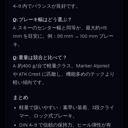
4–9 内でバランスが良好です。
Q: ブレーキ幅はどう選ぶ？
A: スキーのセンター幅と同等か、最大約+15
mm を目安に。例：95 mm → 100 mm ブレー
キ。
Q: 重量は競合と比べて？
A: 約400 g/台で軽量クラス。Marker Alpinist
や ATK Crest に匹敵し、機能多めのテックより
軽い傾向です。
まとめ
軽量で扱いやすい：素早い装着、3段クライ
マー、ロック式ブレーキ。
DIN 4–9 で信頼の保持力、ヒール弾性が有