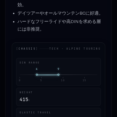
効。
デイツアーやオールマウンテンBCに好適。
ハードなフリーライドや高DINを求める層
には非推奨。
[
CHASSIS
]
TECH · ALPINE TOURING
DIN RANGE
4
9
0
5
10
15
WEIGHT
415
G
ELASTIC TRAVEL