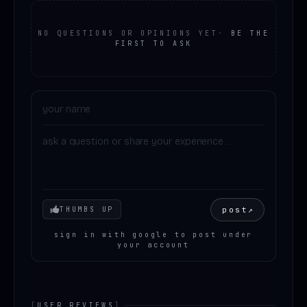
NO QUESTIONS OR OPINIONS YET
·
BE THE
FIRST TO ASK
Your mood
post
↗
THUMBS UP
sign in with google to post under
your account
[
USER REVIEWS
]