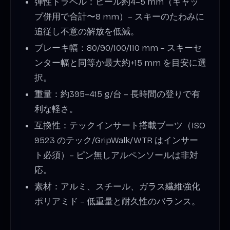
弾性トラベル：ヒール約4–5 mm（ギャッ
プ併用で合計〜8 mm）– スキーのたわみに
追従し不意の解放を低減。
ブレーキ幅：80/90/100/110 mm – スキーセ
ンター幅と同等か最大約+15 mm を目安に選
択。
重量：約395–415 g/台 – 長時間の登りで有
利な軽さ。
互換性：テックインサート搭載ブーツ（ISO
9523 のテック/GripWalk/WTR はインサー
ト必須）– ピン無しアルペンソールは非対
応。
素材：アルミ、スチール、ガラス繊維強化
ポリアミド – 低重量と耐久性のバランス。