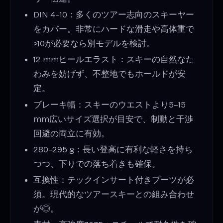
DIN 4–10：多くのツアー志向のスキーヤー
をカバー。非常にハードな滑走や高体重で
>10が必要なら別モデルを検討。
12 mmヒールエラスト：スキーの自然なた
わみを妨げず、不整地でもホールドが安
定。
ブレーキ幅：スキーのウエストより5–15
mm広いサイズ選択が目安で、制動と干渉
回避の両立に有効。
280–295 g：長い登高に有利な軽さを持ち
つつ、下りでの落ち着きも確保。
互換性：テックインサート付きブーツが必
須。現代的なツアースキーとの組み合わせ
が◎。