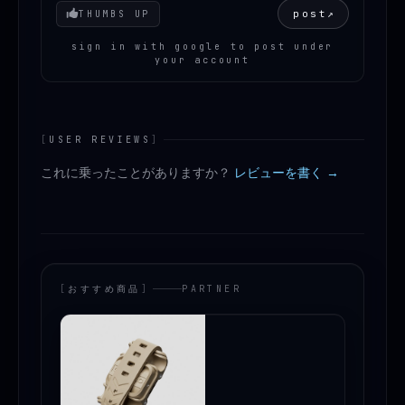
Your mood
post
↗
THUMBS UP
sign in with google to post under
your account
[
USER REVIEWS
]
これに乗ったことがありますか？
レビューを書く →
[
おすすめ商品
]
PARTNER