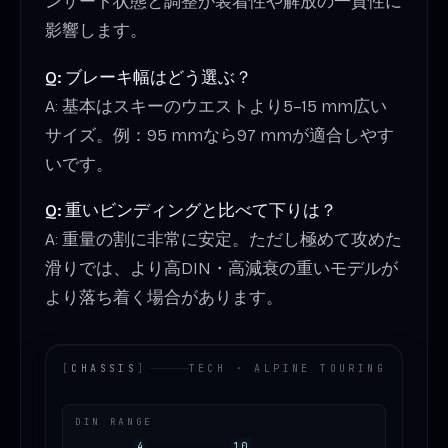
ンサート状態と調整が装着性や解放の一貫性に
影響します。
Q: ブレーキ幅はどう選ぶ？
A: 基本はスキーのウエストより5–15 mm広い
サイズ。例：95 mmなら97 mmが適合しやす
いです。
Q: 重いビンディングと比べて下りは？
A: 重量の割に非常に安定。ただし極めて攻めた
滑りでは、より高DIN・高減衰の重いモデルが
より落ち着く場合があります。
[
CHASSIS
]
TECH · ALPINE TOURING
DIN RANGE
4
10