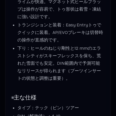
ライムが快適。マグネット式ヒールフラッ
プは操作が容易で、トゥ形状は着雪・凍結
に強い設計です。
トランジションと装着：Easy Entryトゥで
クイックに装着。AP/EVOブレーキは切替時
の操作が直感的です。
下り：ヒールのねじり剛性と12 mmのエラ
ストシティがスキーフレックスを保ち、荒
れた雪面でも安定。DIN範囲内で予測可能
なリリースが得られます（ブーツインサー
トの状態と調整は重要）。
主な仕様
タイプ：テック（ピン）ツアー