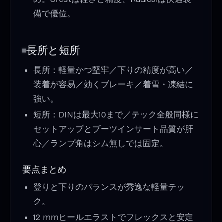
備で優位。
長所と短所
長所：軽量かつ堅牢／下りの精度が高い／
装着が容易／効くブレーキ／着雪・凍結に
強い。
短所：DINは最大10まで／テック全般同様に
セットアップとブーツインサート品質が肝
心／ランプ角はシム無しでは固定。
要点まとめ
登りと下りのバランスが秀逸な軽量テッ
ク。
12 mmヒールエラストでフレックスと安定