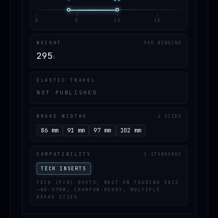
0
5
10
15
WEIGHT
PER BINDING
295
G
ELASTIC TRAVEL
NOT PUBLISHED
BRAKE WIDTHS
4 SIZES
86 mm
91 mm
97 mm
102 mm
COMPATIBILITY
1 STANDARDS
TECH INSERTS
TECH (PIN) BOOTS; BEST ON TOURING SKIS
~80-97MM; CRAMPON-READY; MULTIPLE
BRAKE SIZES