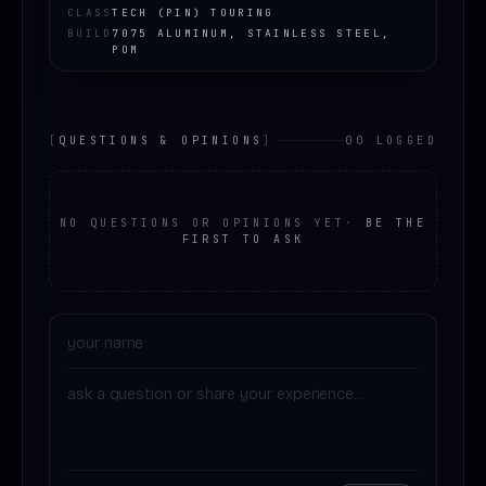
CLASS
TECH (PIN) TOURING
BUILD
7075 ALUMINUM, STAINLESS STEEL,
POM
[
QUESTIONS & OPINIONS
]
00 LOGGED
NO QUESTIONS OR OPINIONS YET
·
BE THE
FIRST TO ASK