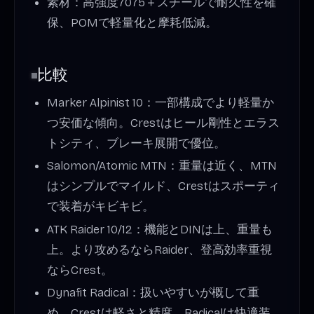
素材：高強度7075＋スチールで耐久性を確
保、POMで軽量化と摩耗低減。
比較
Marker Alpinist 10：一部構成でより軽量か
つ安価な傾向。Crestはヒール剛性とエラス
トシティ、ブレーキ展開で優位。
Salomon/Atomic MTN：重量は近く、MTN
はシンプルでマイルド、Crestはスポーティ
で装着がキビキビ。
ATK Raider 10/12：機能とDINは上、重量も
上。より攻めるならRaider、登高効率重視
ならCrest。
Dynafit Radical：扱いやすいが概して重
め。Crestは軽さと精度、Radicalは快適装