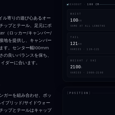
READOUT
·
180
CM
WAIST
リースタイル寄りの遊び心あるオー
100
MM
チップとテール、足元にポ
SAME AT ALL LENGTHS
cker（ロッカー/キャンバー/
TAIL
接地を提供し、キャンバー
121
MM
す。センター幅100mm
VARIES · 120–121
さの良いバランスを保ち、
WEIGHT / SKI
るライダーに合います。
2100
G
VARIES · 2000–2100
説
[
POSITION
]
ンガーを組み合わせ、ポッ
ハイブリッド/サイドウォー
LOADING.MAP
チップとテールはキャップ