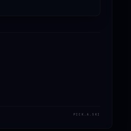
PICK
.
A
.
SKI