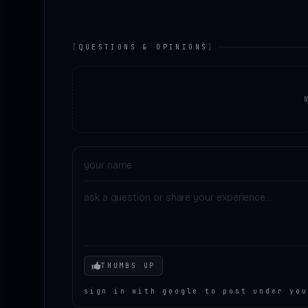
[
QUESTIONS & OPINIONS
]
Your mood
THUMBS UP
sign in with google to post under you