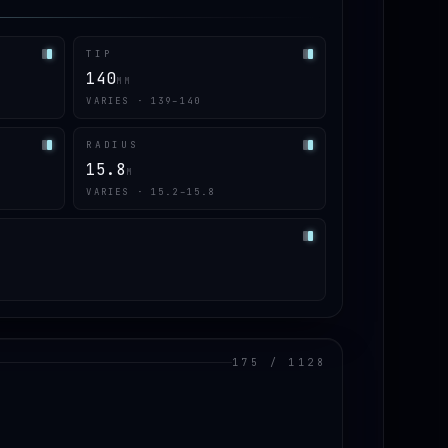
TIP
140
MM
VARIES · 139–140
RADIUS
15.8
M
VARIES · 15.2–15.8
175 / 1128