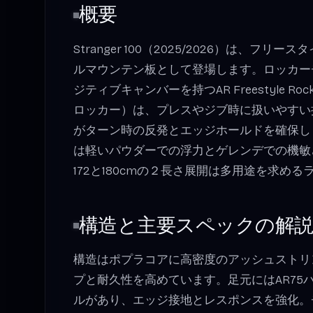
概要
Stranger 100（2025/2026）は、フ
ルマウンテン板として登場します。ロッカー
ジティブキャンバーを持つAR Freestyle Ro
ロッカー）は、プレスやジブ時に扱いやすい
がターン時の反発とエッジホールドを確保しま
は軽いパウダーでの浮力とゲレンデでの機敏
172と180cmの２長さ展開は多用途を求め
構造と主要スペックの解
構造はポプラコアに高密度のアッシュストリ
プと耐久性を高めています。足元にはAR75
ルがあり、エッジ接地とレスポンスを強化。