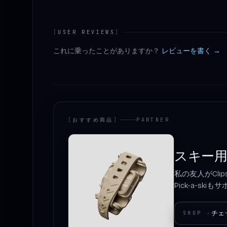
[
USER REVIEWS
]
これに乗ったことがありますか？
レビューを書く →
[
おすすめ商品
]
PARTNER
スキー
私の友人がCl
Pick-a-sk
チェ
SHOP
›