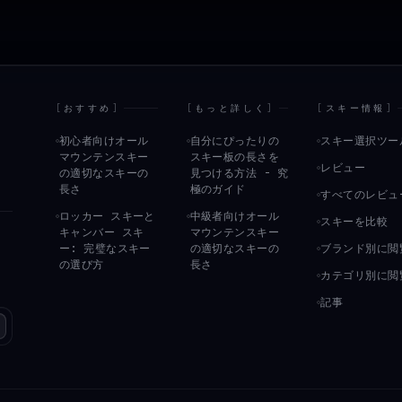
[
おすすめ
]
[
もっと詳しく
]
[
スキー情報
]
初心者向けオール
自分にぴったりの
スキー選択ツー
マウンテンスキー
スキー板の長さを
レビュー
の適切なスキーの
見つける方法 - 究
長さ
極のガイド
すべてのレビュ
ロッカー スキーと
中級者向けオール
スキーを比較
キャンバー スキ
マウンテンスキー
ス
ー: 完璧なスキー
の適切なスキーの
ブランド別に閲
り
の選び方
長さ
カテゴリ別に閲
記事