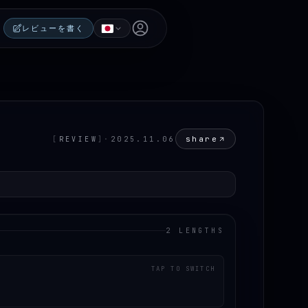
Open user menu
レビューを書く
share
[
REVIEW
]
·
2025.11.06
2 LENGTHS
TAP TO SWITCH