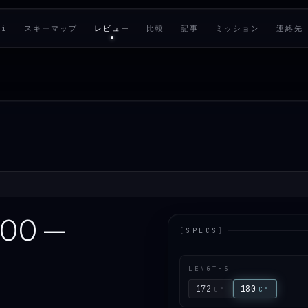
ki
スキーマップ
レビュー
比較
記事
ミッション
連絡先
100 —
[
SPECS
]
LENGTHS
172
180
CM
CM