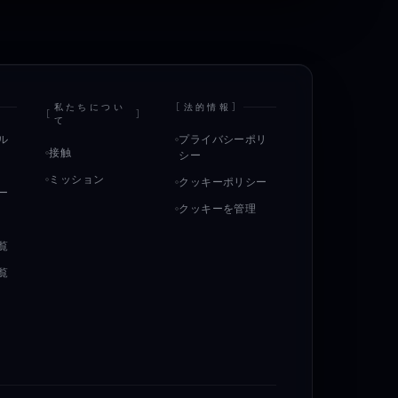
私たちについ
[
法的情報
]
[
]
て
ル
プライバシーポリ
接触
シー
ミッション
クッキーポリシー
ー
クッキーを管理
覧
覧