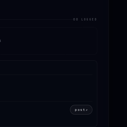
00 LOGGED
K
post
↗