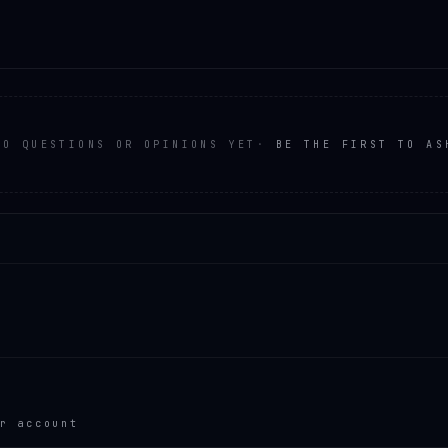
NO QUESTIONS OR OPINIONS YET
·
BE THE FIRST TO AS
r account