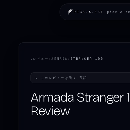
PICK
.
A
.
SKI
pick-a-s
↳
レビュー
/
ARMADA
/
STRANGER 100
↳
このレビューは元々
英語
Armada Stranger 
Review