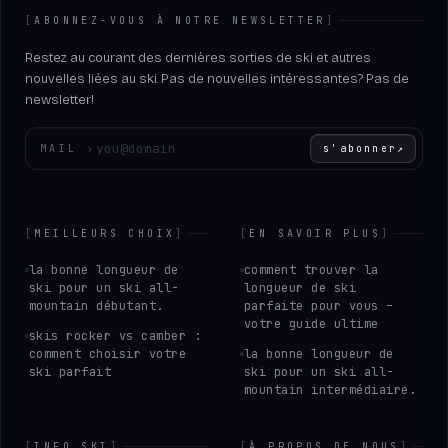
[
ABONNEZ-VOUS À NOTRE NEWSLETTER
]
Restez au courant des dernières sorties de ski et autres
nouvelles liées au ski. Pas de nouvelles intéressantes? Pas de
newsletter!
Entrez votre adresse e-mail
MAIL
›
s'abonner
↗
[
MEILLEURS CHOIX
]
[
EN SAVOIR PLUS
]
la bonne longueur de
comment trouver la
ski pour un ski all-
longueur de ski
mountain débutant.
parfaite pour vous –
votre guide ultime
skis rocker vs camber :
comment choisir votre
la bonne longueur de
ski parfait
ski pour un ski all-
mountain intermédiaire.
[
INFO SKI
]
[
À PROPOS DE NOUS
]