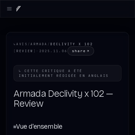
Open main menu
↳
AVIS
/
ARMADA
/
DECLIVITY X 102
share
[
REVIEW
]
·
2025.11.06
↳
CETTE CRITIQUE A ÉTÉ
INITIALEMENT RÉDIGÉE EN
ANGLAIS
Armada Declivity x 102 —
Review
Vue d'ensemble