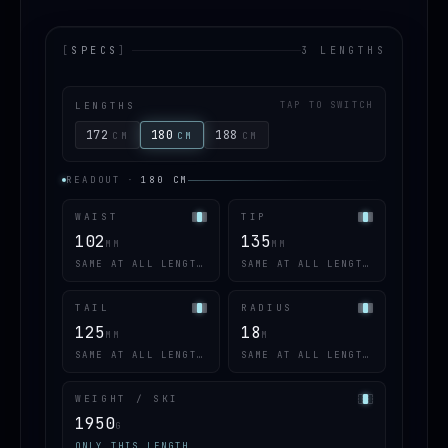
[
SPECS
]
3 LENGTHS
LENGTHS
TAP TO SWITCH
172
180
188
CM
CM
CM
READOUT
·
180
CM
WAIST
TIP
102
135
MM
MM
SAME AT ALL LENGTHS
SAME AT ALL LENGTHS
TAIL
RADIUS
125
18
MM
M
SAME AT ALL LENGTHS
SAME AT ALL LENGTHS
WEIGHT / SKI
1950
G
ONLY THIS LENGTH