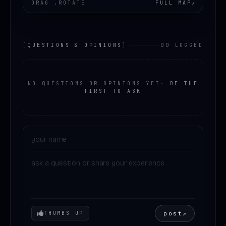
DRAG .ROTATE
FULL MAP
↗
[
QUESTIONS & OPINIONS
]
00 LOGGED
NO QUESTIONS OR OPINIONS YET
·
BE THE
FIRST TO ASK
Your mood
post
↗
THUMBS UP