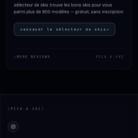
sélecteur de skis trouve les bons skis pour vous
parmi plus de 800 modèles — gratuit, sans inscription.
◇
essayer le sélecteur de skis
↗
↳
MORE REVIEWS
PICK
.
A
.
SKI
Footer
[
PICK
.
A
.
SKI
]
Instagram