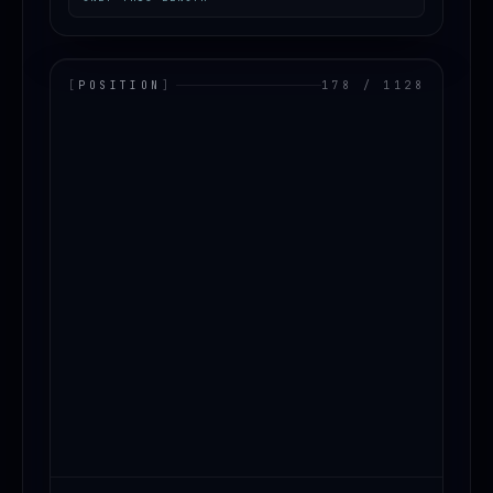
[
POSITION
]
178 / 1128
LOADING.MAP