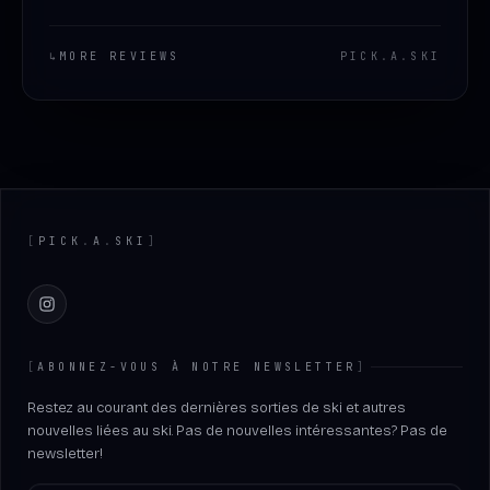
↳
MORE REVIEWS
PICK
.
A
.
SKI
Footer
[
PICK
.
A
.
SKI
]
Instagram
[
ABONNEZ-VOUS À NOTRE NEWSLETTER
]
Restez au courant des dernières sorties de ski et autres
nouvelles liées au ski. Pas de nouvelles intéressantes? Pas de
newsletter!