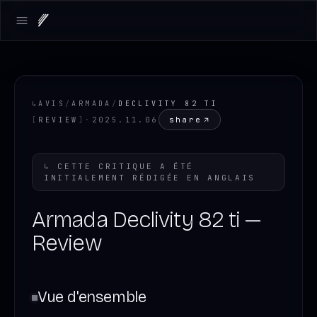
Open main menu
↳
AVIS
/
ARMADA
/
DECLIVITY 82 TI
share
[
REVIEW
]
·
2025.11.06
↳
CETTE CRITIQUE A ÉTÉ
INITIALEMENT RÉDIGÉE EN
ANGLAIS
Armada Declivity 82 ti —
Review
Vue d'ensemble