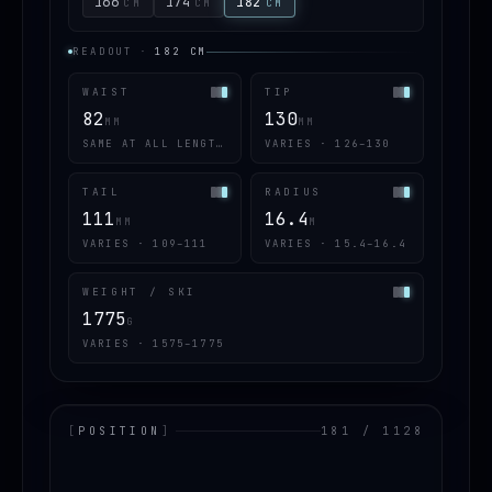
166
174
182
CM
CM
CM
READOUT
·
182
CM
WAIST
TIP
82
130
MM
MM
SAME AT ALL LENGTHS
VARIES · 126–130
TAIL
RADIUS
111
16.4
MM
M
VARIES · 109–111
VARIES · 15.4–16.4
WEIGHT / SKI
1775
G
VARIES · 1575–1775
[
POSITION
]
181 / 1128
LOADING.MAP