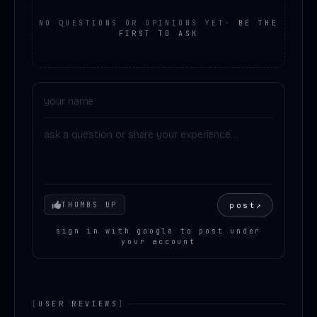
NO QUESTIONS OR OPINIONS YET
·
BE THE
FIRST TO ASK
Your mood
post
↗
THUMBS UP
sign in with google to post under
your account
[
USER REVIEWS
]