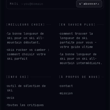
Entrez votre adresse e-mail
MAIL
›
s'abonner
↗
[
MEILLEURS CHOIX
]
[
EN SAVOIR PLUS
]
la bonne longueur de
comment trouver la
ski pour un ski all-
longueur de ski
mountain débutant.
parfaite pour vous –
votre guide ultime
skis rocker vs camber :
comment choisir votre
la bonne longueur de
ski parfait
ski pour un ski all-
mountain intermédiaire.
[
INFO SKI
]
[
À PROPOS DE NOUS
]
outil de sélection de
contact
ski
mission
avis
toutes les critiques