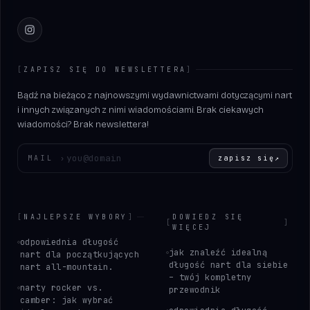
Instagram
[
ZAPISZ SIĘ DO NEWSLETTERA
]
Bądź na bieżąco z najnowszymi wydawnictwami dotyczącymi nart
i innych związanych z nimi wiadomościami. Brak ciekawych
wiadomości? Brak newslettera!
Wprowadź swój adres e-mail
MAIL
›
zapisz się
↗
[
NAJLEPSZE WYBORY
]
DOWIEDZ SIĘ
[
]
WIĘCEJ
odpowiednia długość
jak znaleźć idealną
nart dla początkujących
długość nart dla siebie
nart all-mountain.
– twój kompletny
narty rocker vs.
przewodnik
camber: jak wybrać