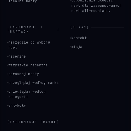
odpowiednia długość
idealne narty
nart dla zaawansowanych
nart all-mountain.
INFORMACJE O
[
O NAS
]
[
]
NARTACH
kontakt
narzędzie do wyboru
misja
nart
recenzje
wszystkie recenzje
porównaj narty
przeglądaj według marki
przeglądaj według
kategorii
artykuły
[
INFORMACJE PRAWNE
]