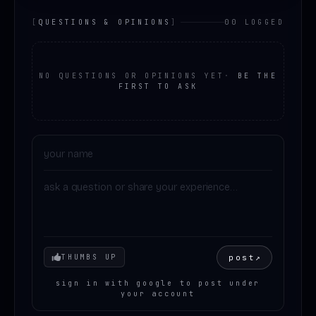
[
QUESTIONS & OPINIONS
]
00 LOGGED
NO QUESTIONS OR OPINIONS YET
·
BE THE
FIRST TO ASK
Your mood
post
↗
THUMBS UP
sign in with google to post under
your account