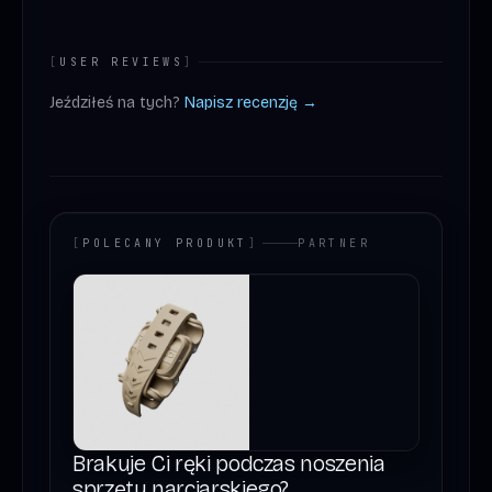
[
USER REVIEWS
]
Jeździłeś na tych?
Napisz recenzję →
[
POLECANY PRODUKT
]
PARTNER
Brakuje Ci ręki podczas noszenia
sprzętu narciarskiego?