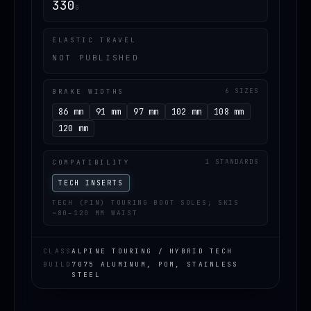
330
G
ELASTIC TRAVEL
NOT PUBLISHED
BRAKE WIDTHS
6 SIZES
86 mm
91 mm
97 mm
102 mm
108 mm
120 mm
COMPATIBILITY
1 STANDARDS
TECH INSERTS
TECH (PIN) TOURING BOOT SOLES; SKIS
~80–120 MM WAIST
CLASS
ALPINE TOURING / HYBRID TECH
BUILD
7075 ALUMINUM, POM, STAINLESS
STEEL