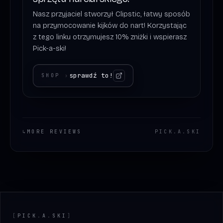
Nasz przyjaciel stworzył Clipstic, łatwy sposób
na przymocowanie kijków do nart! Korzystając
z tego linku otrzymujesz 10% zniżki i wspierasz
Pick-a-ski!
sprawdź to!
SHOP
›
↳
MORE REVIEWS
PICK
.
A
.
SKI
Footer
[
PICK
.
A
.
SKI
]