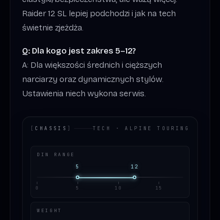
Raider 12 SL lepiej podchodzi i jak na tech
świetnie zjeżdża.
Q: Dla kogo jest zakres 5–12?
A: Dla większości średnich i cięższych
narciarzy oraz dynamicznych stylów.
Ustawienia niech wykona serwis.
[
CHASSIS
]
TECH · ALPINE TOURING
DIN RANGE
5
12
0
5
10
15
WEIGHT