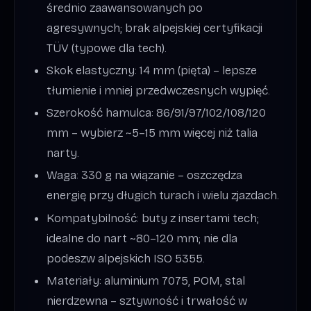
średnio zaawansowanych po
agresywnych; brak alpejskiej certyfikacji
TÜV (typowe dla tech).
Skok elastyczny: 14 mm (pięta) – lepsze
tłumienie i mniej przedwczesnych wypięć.
Szerokość hamulca: 86/91/97/102/108/120
mm – wybierz ~5–15 mm więcej niż talia
narty.
Waga: 330 g na wiązanie – oszczędza
energię przy długich turach i wielu zjazdach.
Kompatybilność: buty z insertami tech;
idealne do nart ~80–120 mm; nie dla
podeszw alpejskich ISO 5355.
Materiały: aluminium 7075, POM, stal
nierdzewna – sztywność i trwałość w