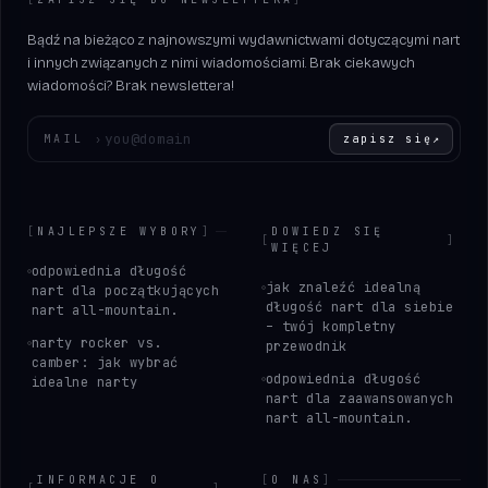
Bądź na bieżąco z najnowszymi wydawnictwami dotyczącymi nart
i innych związanych z nimi wiadomościami. Brak ciekawych
wiadomości? Brak newslettera!
Wprowadź swój adres e-mail
MAIL
›
zapisz się
↗
[
NAJLEPSZE WYBORY
]
DOWIEDZ SIĘ
[
]
WIĘCEJ
odpowiednia długość
jak znaleźć idealną
nart dla początkujących
długość nart dla siebie
nart all-mountain.
– twój kompletny
narty rocker vs.
przewodnik
camber: jak wybrać
odpowiednia długość
idealne narty
nart dla zaawansowanych
nart all-mountain.
INFORMACJE O
[
O NAS
]