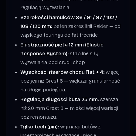
regulacją wyzwalania.
Szerokości hamulców 86 / 91 / 97 / 102 /
108 / 120 mm:
pełen zakres linii Raider — od
wąskiego touringu do fat freeride.
Elastyczność pięty 12 mm (Elastic
Response System):
stabilne siły
wyzwalania pod crud i chop.
Wysokości riserów chodu flat + 4:
więcej
pozycji niż Crest 8 — większa granularność
na długie podejścia.
Regulacja długości buta 25 mm:
szersza
niż 20 mm Crest 8 — mieści więcej wariacji
bez remontażu.
Tylko tech (pin):
wymaga butów z
insertami tech w szczęce i pięcie.