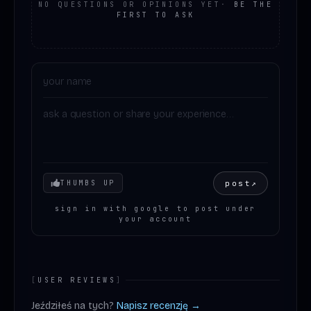
NO QUESTIONS OR OPINIONS YET
·
BE THE
FIRST TO ASK
Your mood
post
↗
THUMBS UP
sign in with google to post under
your account
[
USER REVIEWS
]
Jeździłeś na tych?
Napisz recenzję →