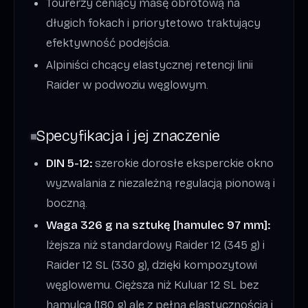
Tourerzy ceniący masę obrotową na
długich fokach i priorytetowo traktujący
efektywność podejścia.
Alpiniści chcący elastycznej retencji linii
Raider w podwoziu węglowym.
Specyfikacja i jej znaczenie
DIN 5-12:
szerokie dorosłe eksperckie okno
wyzwalania z niezależną regulacją pionową i
boczną.
Waga 326 g na sztukę [hamulec 97 mm]:
lżejsza niż standardowy Raider 12 (345 g) i
Raider 12 SL (330 g), dzięki kompozytowi
węglowemu. Cięższa niż Kuluar 12 SL bez
hamulca (180 g) ale z pełną elastycznością i