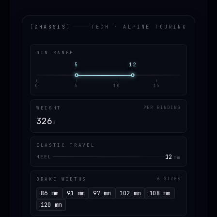
[
CHASSIS
]
TECH · ALPINE TOURING
DIN RANGE
5
12
0
5
10
15
WEIGHT
PER BINDING
326
G
ELASTIC TRAVEL
12
HEEL
mm
BRAKE WIDTHS
6 SIZES
86 mm
91 mm
97 mm
102 mm
108 mm
120 mm