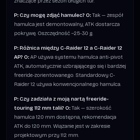
znaczące przez sezon długich tur.
P: Czy mogę zdjąć hamulec?
O:
Tak — zespół
hamulca jest demontowalny; ATK dostarcza
pokrywę. Oszczędność ~25-30 g.
P: Różnica między C-Raider 12 a C-Raider 12
AP?
O:
AP używa systemu hamulca anti-pivot
ATK, automatycznie uzbrajającego się i bardziej
freeride-zorientowanego. Standardowy C-
Raider 12 używa konwencjonalnego hamulca.
P: Czy zadziała z moją nartą freeride-
touring 112 mm talii?
O:
Tak — szerokość
hamulca 120 mm dostępna, rekomendacja
ATK do 120 mm. Wiązanie jest w zakresie
projektowym przy 112 mm.