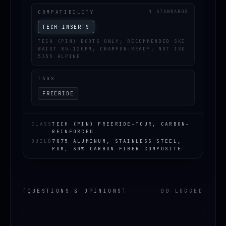
COMPATIBILITY
1 STANDARDS
TECH INSERTS
TECH (PIN) BOOTS ONLY; RECOMMENDED SKI
WAIST 85-120MM; CRAMPON-READY; NOT ISO
5355 ALPINE
TAGS
FREERIDE
CLASS
TECH (PIN) FREERIDE-TOUR, CARBON-
REINFORCED
BUILD
7075 ALUMINUM, STAINLESS STEEL,
POM, 30% CARBON FIBER COMPOSITE
[
QUESTIONS & OPINIONS
]
00 LOGGED