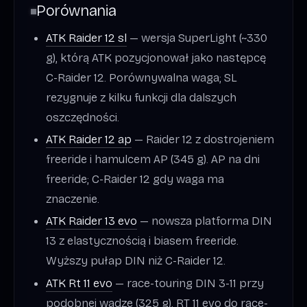
Porównania
ATK Raider 12 sl
— wersja SuperLight (~330
g), którą ATK pozycjonował jako następcę
C-Raider 12. Porównywalna waga; SL
rezygnuje z kilku funkcji dla dalszych
oszczędności.
ATK Raider 12 ap
— Raider 12 z dostrojeniem
freeride i hamulcem AP (345 g). AP na dni
freeride; C-Raider 12 gdy waga ma
znaczenie.
ATK Raider 13 evo
— nowsza platforma DIN
13 z elastycznością i biasem freeride.
Wyższy pułap DIN niż C-Raider 12.
ATK Rt 11 evo
— race-touring DIN 3-11 przy
podobnej wadze (325 g). RT 11 evo do race-