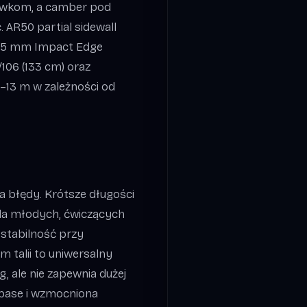
cówkom, a camber pod
 AR50 partial sidewall
2,5 mm Impact Edge
106 (133 cm) oraz
,5–13 m w zależności od
a błędy. Krótsze długości
 dla młodych, ćwiczących
 stabilność przy
 talii to uniwersalny
, ale nie zapewnia dużej
 base i wzmocniona