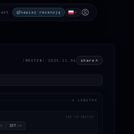
Open user menu
takt
napisz recenzję
share
[
REVIEW
]
·
2025.11.06
4 LENGTHS
TAP TO SWITCH
157
CM
CM