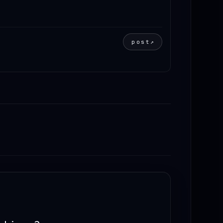
post
↗