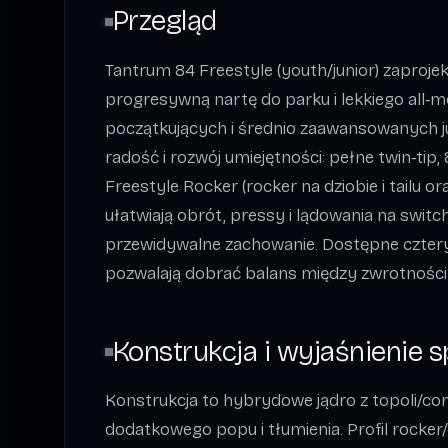
Przegląd
Tantrum 84 Freestyle (youth/junior) zaproj
progresywną nartę do parku i lekkiego all‑m
początkujących i średnio zaawansowanych j
radość i rozwój umiejętności: pełne twin‑tip, 8
Freestyle Rocker (rocker na dziobie i tailu 
ułatwiają obrót, pressy i lądowania na switc
przewidywalne zachowanie. Dostępne cztery
pozwalają dobrać balans między zwrotnością
Konstrukcja i wyjaśnienie s
Konstrukcja to hybrydowe jądro z topoli/co
dodatkowego popu i tłumienia. Profil rocke