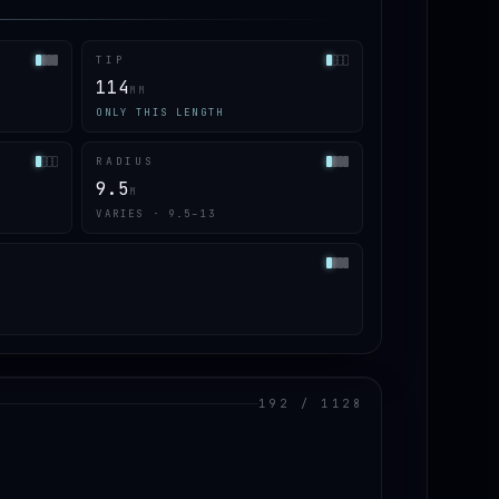
TIP
114
MM
ONLY THIS LENGTH
RADIUS
9.5
M
VARIES · 9.5–13
192 / 1128