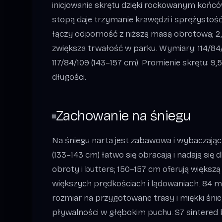
inicjowanie skrętu dzięki rockowanym koń
stopą daje trzymanie krawędzi i sprężystość.
łączy odporność z niższą masą obrotową; 
zwiększa trwałość w parku. Wymiary: 114/84/
117/84/109 (143–157 cm). Promienie skrętu: 9
długości.
Zachowanie na śniegu
Na śniegu narta jest zabawowa i wybaczając
(133–143 cm) łatwo się obracają i nadają się
obroty i butters; 150–157 cm oferują większą
większych prędkościach i lądowaniach. 84 mm
rozmiar na przygotowane trasy i miękki śnieg
pływalności w głębokim puchu. S7 sintered