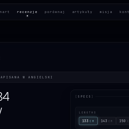
nart
recenzje
porównaj
artykuły
misja
kon
E
NAPISANA W
ANGIELSKI
84
[
SPECS
]
w
LENGTHS
133
143
150
CM
CM