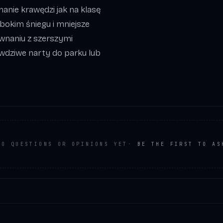
anie krawędzi jak na klasę
ębokim śniegu i mniejsze
wnaniu z szerszymi
awdziwe narty do parku lub
NO QUESTIONS OR OPINIONS YET
·
BE THE FIRST TO AS