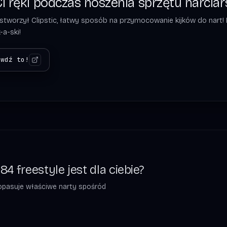
i ręki podczas noszenia sprzętu narciar
 stworzył Clipstic, łatwy sposób na przymocowanie kijków do nart! 
-a-ski!
awdź to!
4 freestyle jest dla ciebie?
 dopasuje właściwe narty spośród