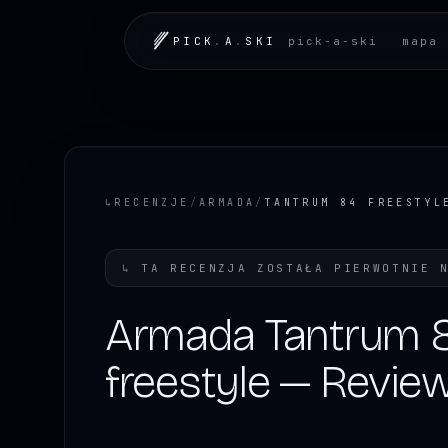
PICK
.
A
.
SKI
pick-a-ski
mapa 
↳
RECENZJE
/
ARMADA
/
TANTRUM 84 FREESTYL
↳
TA RECENZJA ZOSTAŁA PIERWOTNIE 
Armada Tantrum 
freestyle — Revie