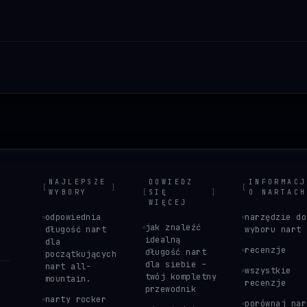
NAJLEPSZE
DOWIEDZ
INFORMACJ
[
]
[
WYBORY
[
SIĘ
]
O NARTACH
WIĘCEJ
odpowiednia
narzędzie do
jak znaleźć
długość nart
wyboru nart
idealną
dla
recenzje
długość nart
początkujących
dla siebie –
nart all-
wszystkie
twój kompletny
mountain.
recenzje
przewodnik
narty rocker
porównaj nar