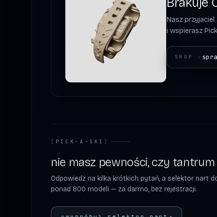
Brakuje C
Nasz przyjaciel
i wspierasz Pick
spr
SHOP
›
[
PICK-A-SKI
]
nie masz pewności, czy tantrum 8
Odpowiedz na kilka krótkich pytań, a selektor nart
ponad 800 modeli — za darmo, bez rejestracji.
◇
wypróbuj selektor nart
↗