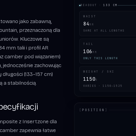
READOUT
·
133
CM
WAIST
ektowano jako zabawną,
84
MM
ountain, przeznaczoną dla
SAME AT ALL LENGTHS
uniorów. Kluczowe są
TAIL
4 mm talii i profil AR
106
MM
oraz camber pod wiązaniem)
ONLY THIS LENGTH
h, jednocześnie zachowując
WEIGHT / SKI
 długości (133–157 cm)
1150
G
 a stabilnością.
VARIES · 1150–1525
pecyfikacji
[
POSITION
]
mposite z Insertzone dla
LOADING.MAP
r/camber zapewnia łatwe