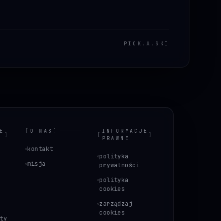
PICK
.
A
.
SKI
E
[
O NAS
]
INFORMACJE
]
[
]
PRAWNE
kontakt
polityka
misja
prywatności
polityka
cookies
zarządzaj
cookies
ty