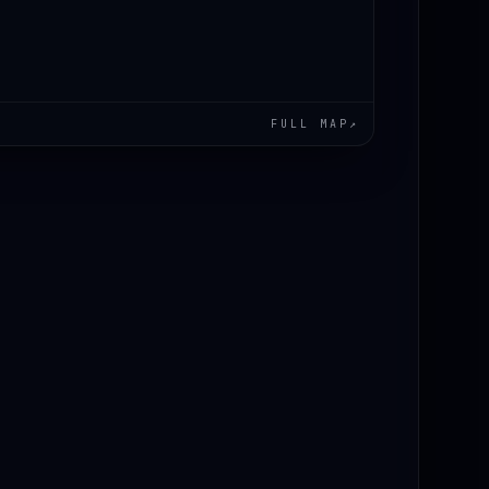
FULL MAP
↗