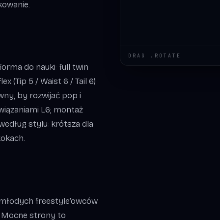
kowanie.
DRAG .ROTATE
orma do nauki: full twin
x (Tip 5 / Waist 6 / Tail 6)
wny, by rozwijać pop i
wiązaniami L6; montaż
edług stylu: krótsza dla
kokach.
 młodych freestyle’owców
 Mocne strony to