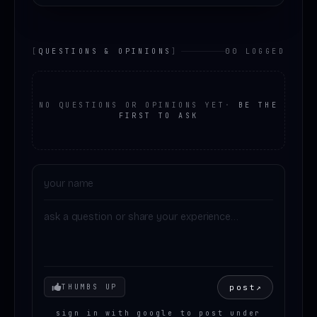
[
QUESTIONS & OPINIONS
]
00 LOGGED
NO QUESTIONS OR OPINIONS YET
·
BE THE
FIRST TO ASK
Your mood
post
↗
THUMBS UP
sign in with google to post under