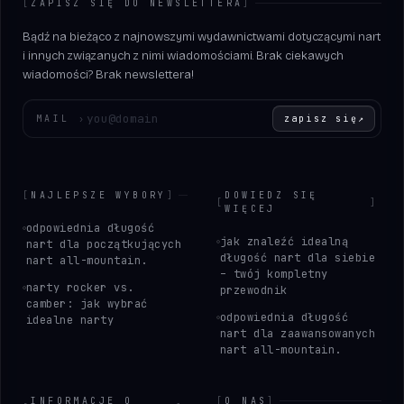
[
ZAPISZ SIĘ DO NEWSLETTERA
]
Bądź na bieżąco z najnowszymi wydawnictwami dotyczącymi nart
i innych związanych z nimi wiadomościami. Brak ciekawych
wiadomości? Brak newslettera!
Wprowadź swój adres e-mail
MAIL
›
zapisz się
↗
[
NAJLEPSZE WYBORY
]
DOWIEDZ SIĘ
[
]
WIĘCEJ
odpowiednia długość
jak znaleźć idealną
nart dla początkujących
długość nart dla siebie
nart all-mountain.
– twój kompletny
narty rocker vs.
przewodnik
camber: jak wybrać
odpowiednia długość
idealne narty
nart dla zaawansowanych
nart all-mountain.
INFORMACJE O
[
O NAS
]