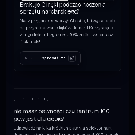
Brakuje Ci ręki podczas noszenia
sprzętu narciarskiego?
Nasz przyjaciel stworzył Clipstic, łatwy sposób
na przymocowanie kijków do nart! Korzystając
z tego linku otrzymujesz 10% zniżki i wspierasz
Pick-a-ski!
sprawdź to!
SHOP
›
[
PICK-A-SKI
]
nie masz pewności, czy tantrum 100
pow jest dla ciebie?
Odpowiedz na kilka krótkich pytań, a selektor nart
dopasuje właściwe narty spośród ponad 800 modeli