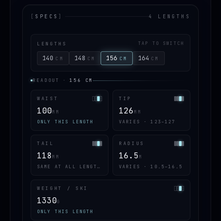
[
SPECS
]
4 LENGTHS
LENGTHS
TAP TO SWITCH
140
148
156
164
CM
CM
CM
CM
READOUT
·
156
CM
WAIST
TIP
100
126
MM
MM
ONLY THIS LENGTH
VARIES · 123–127
TAIL
RADIUS
118
16.5
MM
M
SAME AT ALL LENGTHS
VARIES · 10.5–16.5
WEIGHT / SKI
1330
G
ONLY THIS LENGTH