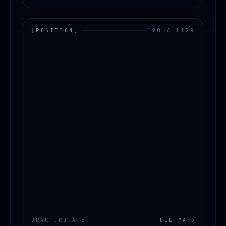
[
POSITION
]
190 / 1128
LOADING.MAP
DRAG .ROTATE
FULL MAP
↗