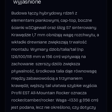
wyjaśnione
Budowa łączy hybrydowy rdzeń z
elementami piankowymi, cap‑top, boczne
ścianki w3Dgewall oraz ślizg S7 sinterowany.
Krawędzie 1,7 mm obniżają wagę rozchwytu, a
wkładki drewniane zwiększają trwałość
montażu. Wymiary dziob/talia/tail (np.
126/100/118 mm w 156 cm) wpływają na
zachowanie: szerszy dziób zwiększa
pływalność, środkowa talia daje równowagę
między zabawowością a trzymaniem
krawędzi, węższy tail ułatwia szybkie wyjścia.
Profil EST All‑Mountain Rocker oznacza
rocker/camber/rocker. Waga ~1330 g (156 cm)
jest podana, lecz nie określono, czy dotyczy