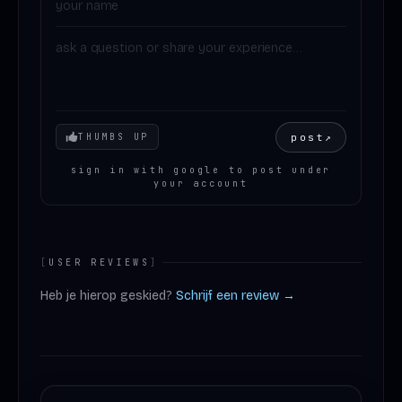
Your mood
post
↗
THUMBS UP
sign in with google to post under
your account
[
USER REVIEWS
]
Heb je hierop geskied?
Schrijf een review →