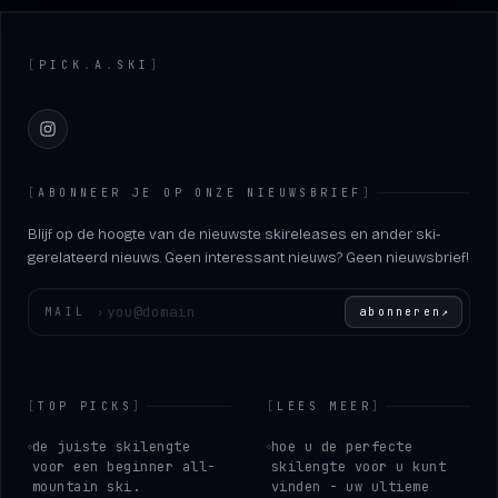
Footer
[
PICK
.
A
.
SKI
]
Instagram
[
ABONNEER JE OP ONZE NIEUWSBRIEF
]
Blijf op de hoogte van de nieuwste skireleases en ander ski-
gerelateerd nieuws. Geen interessant nieuws? Geen nieuwsbrief!
Voer uw e-mailadres in
MAIL
›
abonneren
↗
[
TOP PICKS
]
[
LEES MEER
]
de juiste skilengte
hoe u de perfecte
voor een beginner all-
skilengte voor u kunt
mountain ski.
vinden - uw ultieme