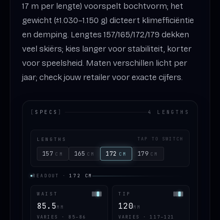
17 m per lengte) voorspelt bochtvorm; het
gewicht (±1.030–1.150 g) dicteert klimefficiëntie
en demping. Lengtes 157/165/172/179 dekken
veel skiërs; kies langer voor stabiliteit, korter
voor speelsheid. Maten verschillen licht per
jaar; check jouw retailer voor exacte cijfers.
[
SPECS
]
4 LENGTHS
LENGTHS
TAP TO SWITCH
157
165
172
179
CM
CM
CM
CM
READOUT
·
172
CM
WAIST
TIP
85.5
120
MM
MM
VARIES · 85–86
VARIES · 117–121