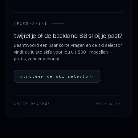
[
PICK-A-SKI
]
twijfel je of de backland 86 sl bij je past?
Beantwoord een paar korte vragen en de ski selector
vindt de juiste ski's voor jou uit 800+ modellen —
gratis, zonder account.
◇
probeer de ski selector
↗
↳
MORE REVIEWS
PICK
.
A
.
SKI