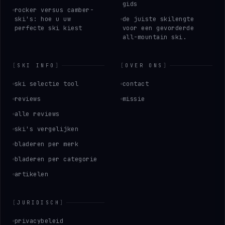
gids
rocker versus camber-
ski's: hoe u uw
de juiste skilengte
perfecte ski kiest
voor een gevorderde
all-mountain ski.
[
SKI INFO
]
[
OVER ONS
]
ski selectie tool
contact
reviews
missie
alle reviews
ski's vergelijken
bladeren per merk
bladeren per categorie
artikelen
[
JURIDISCH
]
privacybeleid