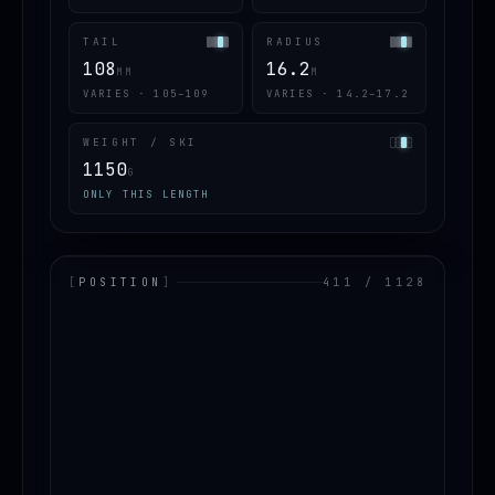
TAIL
RADIUS
108
16.2
MM
M
VARIES · 105–109
VARIES · 14.2–17.2
WEIGHT / SKI
1150
G
ONLY THIS LENGTH
[
POSITION
]
411 / 1128
LOADING.MAP