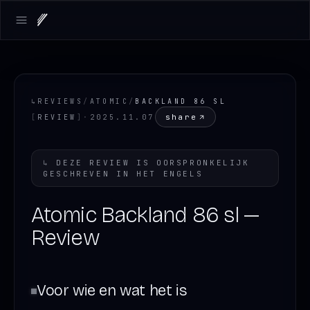
Open main menu
↳
REVIEWS
/
ATOMIC
/
BACKLAND 86 SL
share
[
REVIEW
]
·
2025.11.07
↳
DEZE REVIEW IS OORSPRONKELIJK
GESCHREVEN IN HET
ENGELS
Atomic Backland 86 sl —
Review
Voor wie en wat het is