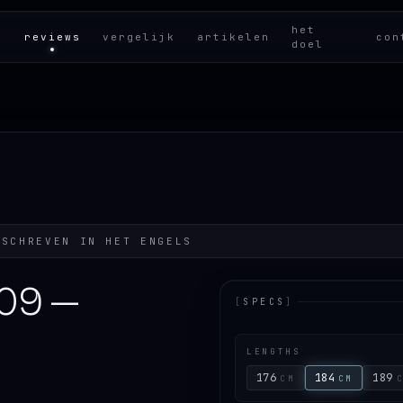
het
reviews
vergelijk
artikelen
con
doel
ESCHREVEN IN HET
ENGELS
109 —
[
SPECS
]
LENGTHS
176
184
189
CM
CM