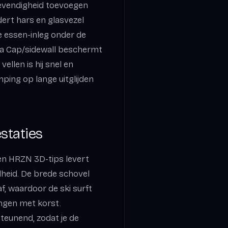
 levendigheid toevoegen
rt hars en glasvezel
e essen-inleg onder de
ra Cap/sidewall beschermt
vellen is hij snel en
ping op lange uitglijden
staties
n HRZN 3D-tips levert
lheid. De brede schovel
, waardoor de ski surft
angen met korst.
teunend, zodat je de