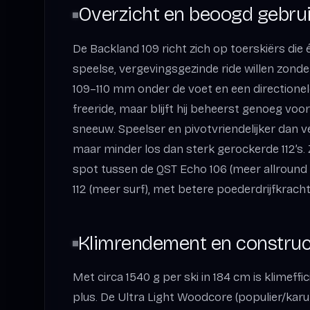
Overzicht en beoogd gebru
De Backland 109 richt zich op toerskiërs die 
speelse, vergevingsgezinde ride willen zond
109–110 mm onder de voet en een directionele 
freeride, maar blijft hij beheerst genoeg vo
sneeuw. Speelser en pivotvriendelijker dan vee
maar minder los dan sterk gerockerde 112’s. 
spot tussen de QST Echo 106 (meer allround 
112 (meer surf), met betere poederdrijfkracht
Klimrendement en construc
Met circa 1540 g per ski in 184 cm is klimeff
plus. De Ultra Light Woodcore (populier/kar