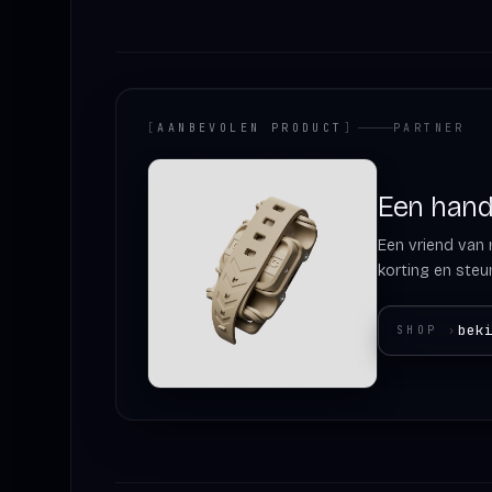
[
AANBEVOLEN PRODUCT
]
PARTNER
Een hand 
Een vriend van m
korting en steun
bek
SHOP
›