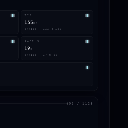
TIP
135
MM
VARIES · 133.5–136
RADIUS
19
M
VARIES · 17.5–20
405 / 1128