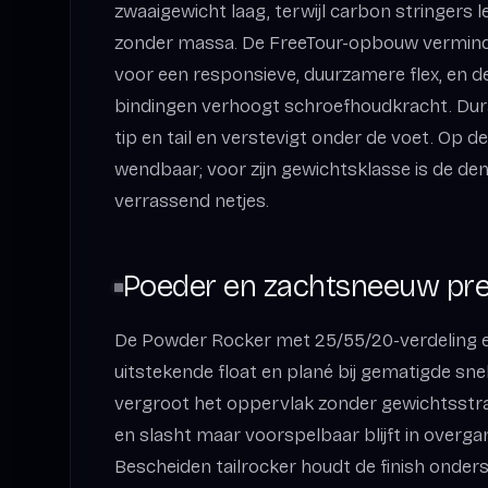
zwaaigewicht laag, terwijl carbon stringers
zonder massa. De FreeTour-opbouw verminde
voor een responsieve, duurzamere flex, en d
bindingen verhoogt schroefhoudkracht. Du
tip en tail en verstevigt onder de voet. Op de 
wendbaar; voor zijn gewichtsklasse is de dem
verrassend netjes.
Poeder en zachtsneeuw pre
De Powder Rocker met 25/55/20-verdeling e
uitstekende float en plané bij gematigde sne
vergroot het oppervlak zonder gewichtsstraf
en slasht maar voorspelbaar blijft in overg
Bescheiden tailrocker houdt de finish onders