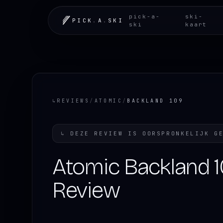
pick-a-
ski-
PICK
.
A
.
SKI
ski
kaart
↳
REVIEWS
/
ATOMIC
/
BACKLAND 109
↳
DEZE REVIEW IS OORSPRONKELIJK G
Atomic Backland 
Review