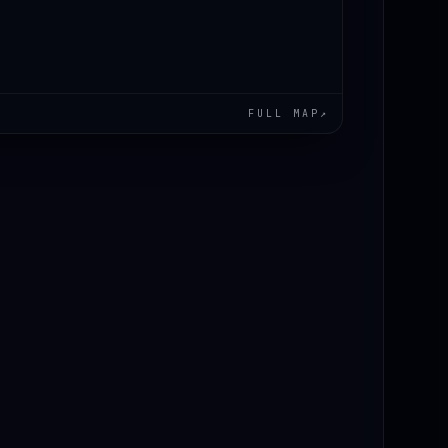
FULL MAP
↗