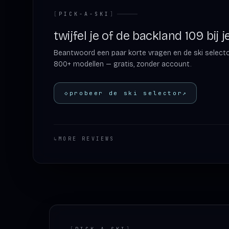
[
PICK-A-SKI
]
twijfel je of de backland 109 bij j
Beantwoord een paar korte vragen en de ski selector 
800+ modellen — gratis, zonder account.
◇
probeer de ski selector
↗
↳
MORE REVIEWS
Footer