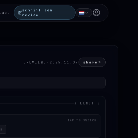
schrijf een
Open user menu
tact
review
share
[
REVIEW
]
·
2025.11.07
3 LENGTHS
TAP TO SWITCH
CM