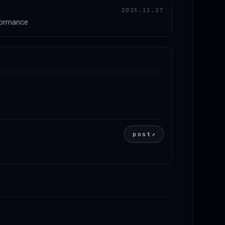
2025.11.27
rformance
post
↗