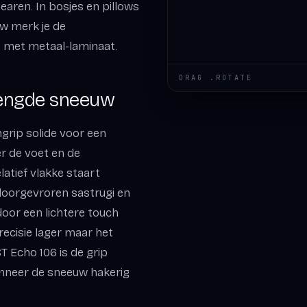
earen. In bosjes en pillows
uw merk je de
’s met metaal-laminaat.
DRAG .ROTATE
mengde sneeuw
ngrip solide voor een
r de voet en de
latief vlakke staart
 doorgevroren sastrugi en
rdoor een lichtere touch
recisie lager maar het
ST Echo 106 is de grip
wanneer de sneeuw hakerig