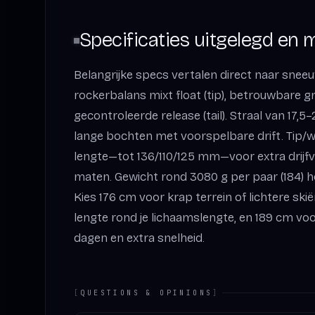
Specificaties uitgelegd en
Belangrijke specs vertalen direct naar sne
rockerbalans mixt float (tip), betrouwbare g
gecontroleerde release (tail). Straal van 17,
lange bochten met voorspelbare drift. Tip/wa
lengte—tot 136/110/125 mm—voor extra drijf
maten. Gewicht rond 3080 g per paar (184) h
Kies 176 cm voor krap terrein of lichtere skië
lengte rond je lichaamslengte, en 189 cm voo
dagen en extra snelheid.
[
QUESTIONS & OPINIONS
]