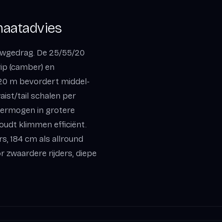
 maatadvies
euwgedrag. De 25/55/20
rip (camber) en
5–20 m bevordert middel-
ist/tail schalen per
vermogen in grotere
oudt klimmen efficiënt.
rs, 184 cm als allround
r zwaardere rijders, diepe