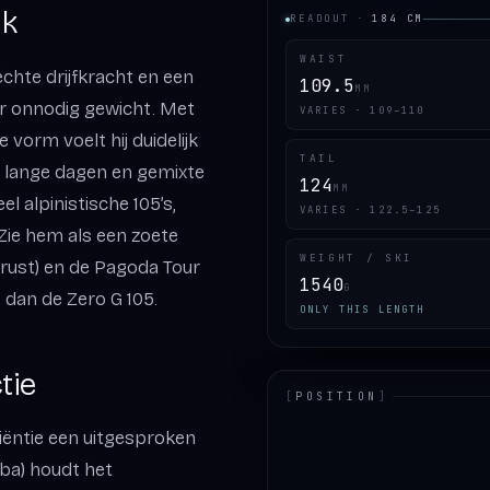
ik
READOUT
·
184
CM
WAIST
échte drijfkracht en een
109.5
MM
er onnodig gewicht. Met
VARIES · 109–110
vorm voelt hij duidelijk
TAIL
or lange dagen en gemixte
124
MM
l alpinistische 105’s,
VARIES · 122.5–125
Zie hem als een zoete
WEIGHT / SKI
rust) en de Pagoda Tour
1540
G
 dan de Zero G 105.
ONLY THIS LENGTH
tie
[
POSITION
]
iciëntie een uitgesproken
LOADING.MAP
uba) houdt het