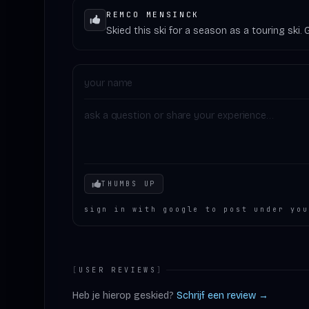
REMCO MENSINCK
Skied this ski for a season as a touring ski
Your mood
THUMBS UP
sign in with google to post under you
[
USER REVIEWS
]
Heb je hierop geskied?
Schrijf een review →