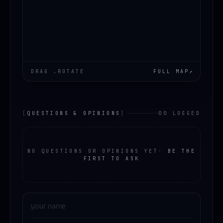
DRAG .ROTATE
FULL MAP
↗
[
QUESTIONS & OPINIONS
]
00 LOGGED
NO QUESTIONS OR OPINIONS YET
·
BE THE
FIRST TO ASK