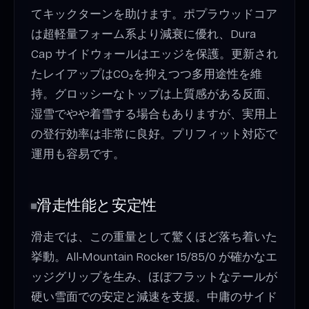
てキックターンを助けます。ポプラウッドコア
は超軽量フォーム系より減衰に優れ、Dura
Cap サイドウォールはエッジを保護。更新され
たレイアップはCO₂を抑えつつ多用途性を維
持。グロッシーなトップは上質感がある反面、
湿雪でやや着雪する場合もありますが、実用上
の登行効率は非常に良好。プリフィット対応で
運用も容易です。
滑走性能と安定性
滑走では、この重量として驚くほど落ち着いた
挙動。All‑Mountain Rocker 15/85/0 が確かなエ
ッジグリップを生み、ほぼフラットなテールが
硬い雪面での安定と減速を支援。中庸のサイド