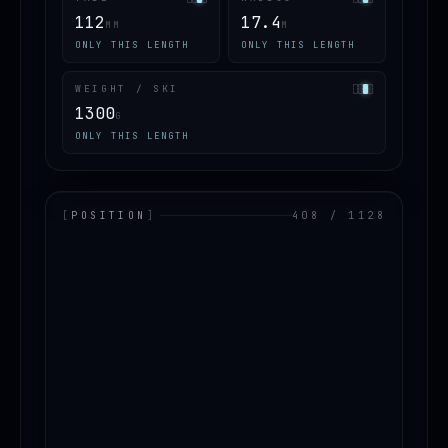
112
17.4
MM
M
ONLY THIS LENGTH
ONLY THIS LENGTH
WEIGHT / SKI
1300
G
ONLY THIS LENGTH
[
POSITION
]
408 / 1128
LOADING.MAP