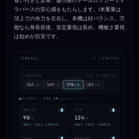
食い付きと反発、最小限のテールロッカーでト
ラバースの安心感をもたらします。1本重量は
頂上での余力を左右し、本機は好バランス。万
能なら身長前後、安定重視は長め、機敏さ重視
は短めが目安です。
[
SPECS
]
4 LENGTHS
LENGTHS
TAP TO SWITCH
162
169
176
183
CM
CM
CM
CM
READOUT
·
176
CM
WAIST
TIP
90
124
MM
MM
ONLY THIS LENGTH
ONLY THIS LENGTH
TAIL
RADIUS