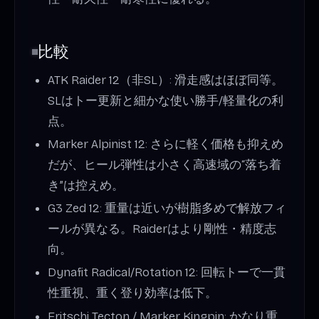
比較
ATK Raider 12（非SL）: 滑走感はほぼ同等。
SLはトー更新と細かな使い勝手/軽量化の利
点。
Marker Alpinist 12: さらに軽く価格も抑えめ
だが、ヒール弾性は小さく高速域の“落ち着
き”は控えめ。
G3 Zed 12: 重量は近いが樹脂多めで解放フィ
ールが異なる。Raiderはより剛性・精度志
向。
Dynafit Radical/Rotation 12: 回転トーで一貫
性重視、重く登り効率は低下。
Fritschi Tecton / Marker Kingpin: かなり重