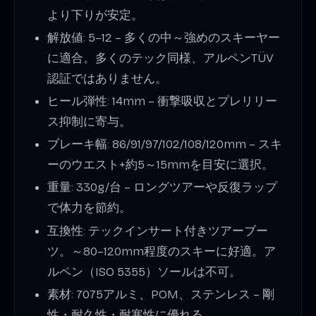
より下りが安定。
解放値: 5–12 – 多くの中～強めのスキーヤー
に適合。多くのテック同様、アルペンTÜV
認証ではありません。
ヒール弾性: 14mm – 衝撃吸収とプレリリー
ス抑制に寄与。
ブレーキ幅: 86/91/97/102/108/120mm – スキ
ーのウエスト+約5～15mmを目安に選択。
重量: 330g/台 – ロングツアーや反復ラップ
で体力を節約。
互換性: テックインサート付きツアーブー
ツ。～80–120mm程度のスキーに好適。ア
ルペン（ISO 5355）ソールは不可。
素材: 7075アルミ、POM、ステンレス – 剛
性・耐久性・耐寒性に優れる。