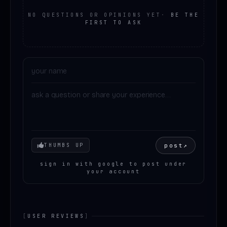
NO QUESTIONS OR OPINIONS YET
·
BE THE
FIRST TO ASK
Your mood
post
↗
THUMBS UP
sign in with google to post under
your account
[
USER REVIEWS
]