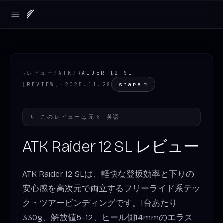
Open main menu
↳
レビュー
/
ATK
/
RAIDER 12 SL
share
[
REVIEW
]
·
2025.11.28
↳
このレビューは元々
英語
ATK Raider 12 SL レビュー
ATK Raider 12 SLは、軽快な登坂効率と下りの
安心感を高次元で両立するフリーライド系テッ
ク・ツアービンディングです。1台あたり
330g、解放値5–12、ヒール側14mmのエラス