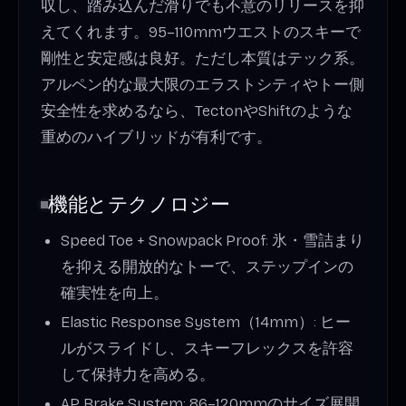
収し、踏み込んだ滑りでも不意のリリースを抑
えてくれます。95–110mmウエストのスキーで
剛性と安定感は良好。ただし本質はテック系。
アルペン的な最大限のエラストシティやトー側
安全性を求めるなら、TectonやShiftのような
重めのハイブリッドが有利です。
機能とテクノロジー
Speed Toe + Snowpack Proof: 氷・雪詰まり
を抑える開放的なトーで、ステップインの
確実性を向上。
Elastic Response System（14mm）: ヒー
ルがスライドし、スキーフレックスを許容
して保持力を高める。
AP Brake System: 86–120mmのサイズ展開