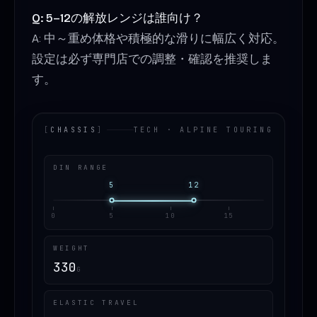
Q: 5–12の解放レンジは誰向け？
A: 中～重め体格や積極的な滑りに幅広く対応。
設定は必ず専門店での調整・確認を推奨しま
す。
[
CHASSIS
]
TECH · ALPINE TOURING
DIN RANGE
5
12
0
5
10
15
WEIGHT
330
G
ELASTIC TRAVEL