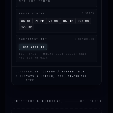
NOT PUBLISHED
BRAKE WIDTHS
6 SIZES
86 mm
91 mm
97 mm
102 mm
108 mm
120 mm
COMPATIBILITY
1 STANDARDS
TECH INSERTS
TECH (PIN) TOURING BOOT SOLES; SKIS
~80–120 MM WAIST
CLASS
ALPINE TOURING / HYBRID TECH
BUILD
7075 ALUMINUM, POM, STAINLESS
STEEL
[
QUESTIONS & OPINIONS
]
00 LOGGED