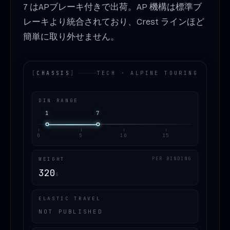
7 はAPブレーキ付きで出荷。AP 機構は標準ブ
レーキより統合されており、Crest ラインほど
簡単に取り外せません。
[
CHASSIS
]
TECH · ALPINE TOURING
DIN RANGE
1
7
0
5
10
15
WEIGHT
PER BINDING
320
G
ELASTIC TRAVEL
NOT PUBLISHED