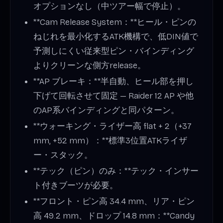
オプションなし（中ツアー幅で停止）。
**Cam Release System：**ヒール・ピンの
ねじれを最小化するATK機構で、低DIN値で
予測しにくい従来型ピン・バインディング
よりクリーンな側方release。
**AP ブレーキ：**半自動、ヒール部を押し
下げて回転させて固定 — Raider 12 AP や他
のAP系バインディングと同パターン。
**ウォーキング・ライザー高 flat + 2（+37
mm, +52 mm）：**標準3位置ATKライザ
ー・スタック。
**テック（ピン）のみ：**テック・インサー
ト付きブーツが必要。
**フロント・ピン高 34.4 mm、リア・ピン
高 49.2 mm、ドロップ 14.8 mm：**Candy