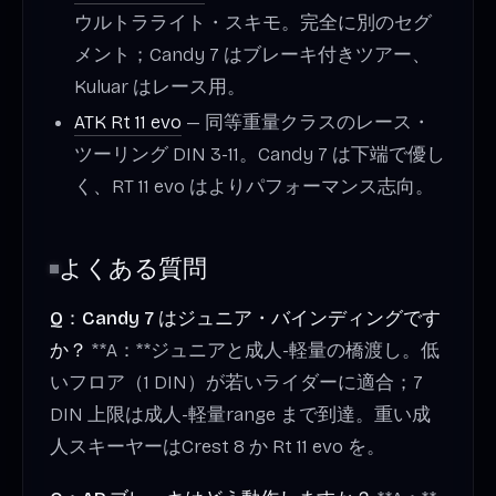
ウルトラライト・スキモ。完全に別のセグ
メント；Candy 7 はブレーキ付きツアー、
Kuluar はレース用。
ATK Rt 11 evo
— 同等重量クラスのレース・
ツーリング DIN 3-11。Candy 7 は下端で優し
く、RT 11 evo はよりパフォーマンス志向。
よくある質問
Q：Candy 7 はジュニア・バインディングです
か？
**A：**ジュニアと成人-軽量の橋渡し。低
いフロア（1 DIN）が若いライダーに適合；7
DIN 上限は成人-軽量range まで到達。重い成
人スキーヤーはCrest 8 か Rt 11 evo を。