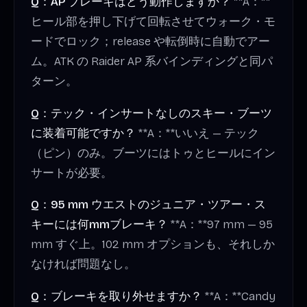
Q：AP ブレーキはどう動作しますか？
**A：**
ヒール部を押し下げて回転させてウォーク・モ
ードでロック；release や転倒時に自動でアー
ム。ATK の Raider AP 系バインディングと同パ
ターン。
Q：テック・インサートなしのスキー・ブーツ
に装着可能ですか？
**A：**いいえ — テック
（ピン）のみ。ブーツにはトゥとヒールにイン
サートが必要。
Q：95 mm ウエストのジュニア・ツアー・ス
キーには何mmブレーキ？
**A：**97 mm — 95
mm すぐ上。102 mm オプションも、それしか
なければ問題なし。
Q：ブレーキを取り外せますか？
**A：**Candy