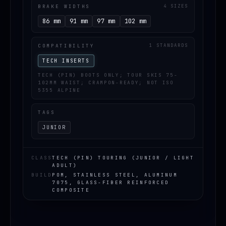
BRAKE WIDTHS
4 SIZES
86 mm
91 mm
97 mm
102 mm
COMPATIBILITY
1 STANDARDS
TECH INSERTS
TECH (PIN) BOOTS ONLY; TOUR SKIS 75-
102MM WAIST; CRAMPON-READY; NOT ISO
5355 ALPINE
TAGS
JUNIOR
CLASS
TECH (PIN) TOURING (JUNIOR / LIGHT
ADULT)
BUILD
POM, STAINLESS STEEL, ALUMINUM
7075, GLASS-FIBER REINFORCED
COMPOSITE