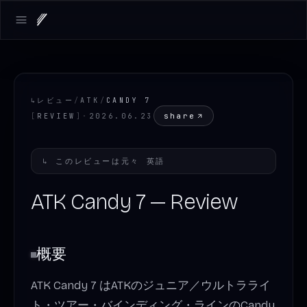
Open main menu
↳
レビュー
/
ATK
/
CANDY 7
share
[
REVIEW
]
·
2026.06.23
↳
このレビューは元々
英語
ATK Candy 7 — Review
概要
ATK Candy 7 はATKのジュニア／ウルトラライ
ト・ツアー・バインディング・ラインのCandy