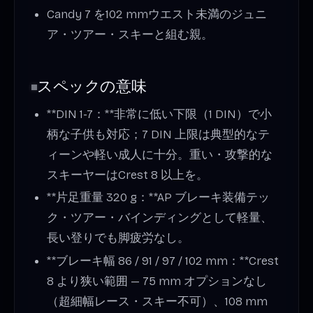
Candy 7 を102 mmウエスト未満のジュニ
ア・ツアー・スキーと組む親。
スペックの意味
**DIN 1-7：**非常に低い下限（1 DIN）で小
柄な子供も対応；7 DIN 上限は典型的なテ
ィーンや軽い成人に十分。重い・攻撃的な
スキーヤーはCrest 8 以上を。
**片足重量 320 g：**AP ブレーキ装備テッ
ク・ツアー・バインディングとして軽量、
長い登りでも脚疲労なし。
**ブレーキ幅 86 / 91 / 97 / 102 mm：**Crest
8 より狭い範囲 — 75 mm オプションなし
（超細幅レース・スキー不可）、108 mm