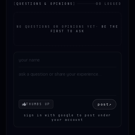
[
QUESTIONS & OPINIONS
]
00 LOGGED
NO QUESTIONS OR OPINIONS YET
·
BE THE
FIRST TO ASK
Your mood
post
↗
THUMBS UP
sign in with google to post under
your account