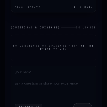
DRAG .ROTATE
FULL MAP
↗
[
QUESTIONS & OPINIONS
]
00 LOGGED
NO QUESTIONS OR OPINIONS YET
·
BE THE
FIRST TO ASK
Your mood