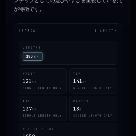
ンチップとしての遊びやすさを重視している点
が特徴です。
[
SPECS
]
1 LENGTH
LENGTHS
183
CM
WAIST
TIP
121
141
MM
MM
SINGLE LENGTH ONLY
SINGLE LENGTH ONLY
TAIL
RADIUS
137
18
MM
M
SINGLE LENGTH ONLY
SINGLE LENGTH ONLY
WEIGHT / SKI