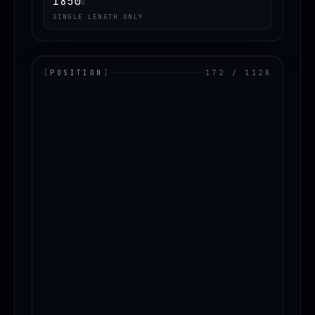
1850
G
SINGLE LENGTH ONLY
[
POSITION
]
172 / 1128
LOADING.MAP