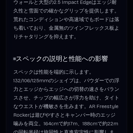
ウォールと大型の2.5 Impact Edgeはエッジ耐
久性と雪面での確かなグリップを提供します。
荒れたコンディションや高速域でもボードは落
ち着いており、金属無のツインフレックス板よ
りチャタリングを抑えます。
スペックの説明と性能への影響
スペックは性能を端的に示します。
132/106/125mmのシェイプは、パウダーでの浮
力とエッジからエッジへの切替の速さをバラン
スさせ、チップの幅広さが浮力を助け、タイト
なウエストが機敏さを生みます。AR Freestyle
Rockerは遊びやすさとキャンバー時のエッジ
噛みを両立。164cmで約17m、188cmで約22m
の回転半径は旋回性と直進安定性に影響しま