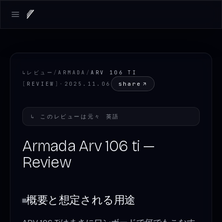
Open main menu
↳
レビュー
/
ARMADA
/
ARV 106 TI
share
[
REVIEW
]
·
2025.11.06
↳
このレビューは元々
英語
Armada Arv 106 ti —
Review
概要と想定される用途