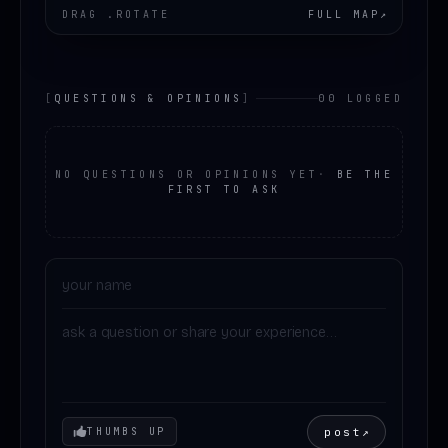
DRAG .ROTATE
FULL MAP
↗
[
QUESTIONS & OPINIONS
]
00 LOGGED
NO QUESTIONS OR OPINIONS YET
·
BE THE
FIRST TO ASK
Your mood
post
↗
THUMBS UP