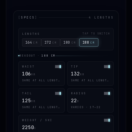
[
SPECS
]
4 LENGTHS
LENGTHS
TAP TO SWITCH
164
172
180
188
CM
CM
CM
CM
READOUT
·
188
CM
WAIST
TIP
106
132
MM
MM
SAME AT ALL LENGTHS
SAME AT ALL LENGTHS
TAIL
RADIUS
125
22
MM
M
SAME AT ALL LENGTHS
VARIES · 17–22
WEIGHT / SKI
2250
G