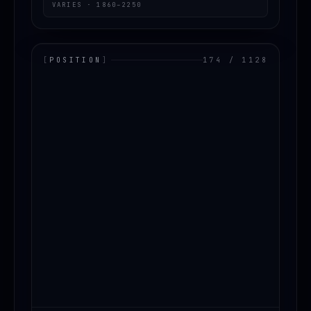
VARIES · 1860–2250
[
POSITION
]
174 / 1128
LOADING.MAP