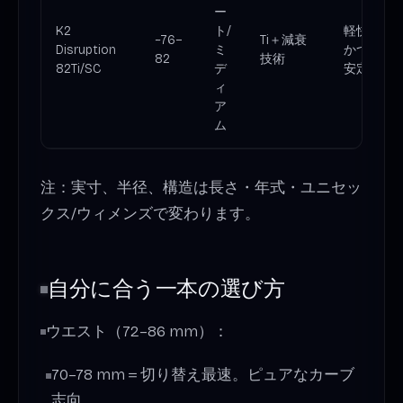
ー
K2
ト/
軽快
~76–
Ti＋減衰
Disruption
ミ
かつ
82
技術
82Ti/SC
デ
安定
ィ
ア
ム
注：実寸、半径、構造は長さ・年式・ユニセッ
クス/ウィメンズで変わります。
自分に合う一本の選び方
ウエスト（72–86 mm）：
70–78 mm＝切り替え最速。ピュアなカーブ
志向。