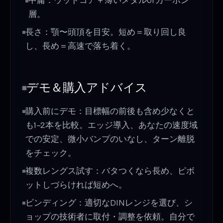
中庸：ウッドコア＋薄いメタルorカーボン
層。
長さ：顎〜頭頂を目安。短め＝取り回し良
し、長め＝高速で落ち着く。
デモ＆購入アドバイス
購入前にデモ：目標幅の前後も含め少なくと
も1–2本を比較。エッジ導入、あなたの速度域
での安定、微小バンプのいなし、ターン離脱
をチェック。
複数レングス試す：バタつくなら長め、ピボ
ットしづらければ短めへ。
ビンディング：適切なDINレンジを選び、シ
ョップの技術者に取付・調整を依頼。自分で