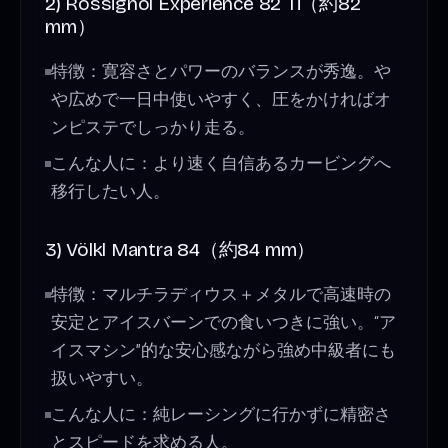
2) Rossignol Experience 82 Ti（約82
mm）
特徴：寛容さとパワーのバランスが秀逸。や
や広めで一日中使いやすく、圧をかければオ
ンピステでしっかり走る。
こんな人に：より速く自信あるカービングへ
移行したい人。
3) Völkl Mantra 84（約84 mm）
特徴：マルチラディウス＋メタルで高速時の
安定とアイスバーンでの食いつきに強い。“ア
イスマシン”的な安心感ながら強め中級者にも
扱いやすい。
こんな人に：純レーシングに行かずに精密さ
とスピードを求める人。