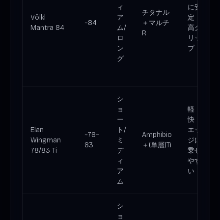
ィ
に安
チタナル
Völkl
ア
定・
~84
＋マルチ
Mantra 84
ム/
高グ
R
ロ
リッ
ン
プ
グ
シ
ョ
軽
ー
快・
Elan
ト/
エッ
~78–
Amphibio
Wingman
ミ
ジに
83
＋(単層)Ti
78/83 Ti
デ
乗せ
ィ
やす
ア
い
ム
シ
ョ