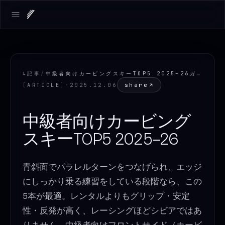
LOADING.MAP
Open main menu
↳
記事
/
中級者向けカービングスキーTOP5 2025–26ガイド
share
[
ARTICLE
]
·
2025.12.06
中級者向けカービング
スキーTOP5 2025–26
青斜面でパラレルターンをつなげられ、エッジ
にしっかり乗る練習をしている段階なら、この
5本が最適。レンタルよりもグリップ・安定
性・反発が高く、レーシングほどシビアではあ