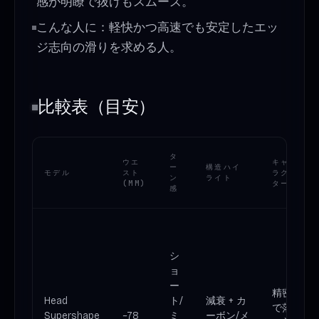
感が明瞭で抜けもスムーズ。
こんな人に：軽快かつ高速でも安定したエッ
ジ志向の滑りを求める人。
比較表（目安）
タ
ウエ
キャ
ー
構造ハイ
モデル
スト
ラク
ン
ライト
(MM)
ター
感
シ
ョ
ー
精密
Head
ト/
減衰 + カ
で落
Supershape
~78
ミ
ーボン/メ