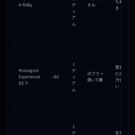
ち着
e‑Rally
デ
タル
き
ィ
ア
ム
ミ
寛容
Rossignol
デ
ポプラ＋
だが
Experience
~82
ィ
薄いTi層
力強
82 Ti
ア
い
ム
ミ
デ
非常