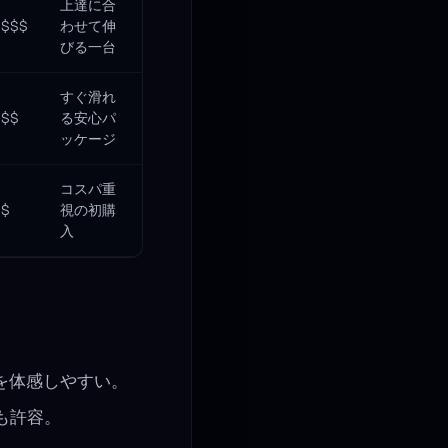
上達に合
$$$
わせて伸
びる一台
すぐ滑れ
$$
る安心パ
ッケージ
コスパ重
$
視の初購
入
グを体感しやすい。
も許容。