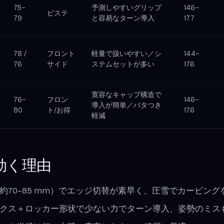
75–
予測しやすいグリップ
146–
ピステ
79
と容易なターン導入
177
78 /
フロント
軽量で扱いやすい／シ
144–
76
サイド
ステムセットが多い
176
寛容なキャップ構造で
76–
フロン
146–
導入が簡単／バタつき
80
ト/お得
176
軽減
効く理由
約70–85 mm）でエッジ切替が素早く、圧雪でカービン
クス＋ロッカー形状で少ない力でターン導入、姿勢のミス