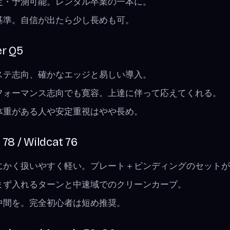
安定・予測可能。レンタル卒業の一本に。
が基準。自信が出たら少し長めも可。
er Q5
ピステ志向、確かなエッジと易しい導入。
パフォーマンス志向でも寛容。上達に伴って応えてくれる。
。体重がある人や安定重視はやや長め。
78 / Wildcat 76
とにかく扱いやすく軽い。プレート＋ビンディングのセット
力まず入れるターンと中速域でのクリーンカーブ。
の中間を。完全初心者は短め推奨。