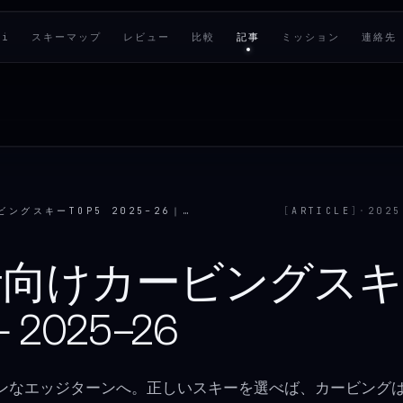
ki
スキーマップ
レビュー
比較
記事
ミッション
連絡先
初心者向けカービングスキーTOP5 2025–26｜購入ガイド
[
ARTICLE
]
·
2025
者向けカービングスキ
— 2025–26
ンなエッジターンへ。正しいスキーを選べば、カービング