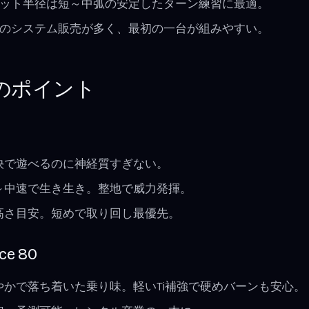
ット半径は短～中弧の安定したターン練習に最適。
のシステム販売が多く、最初の一台が組みやすい。
のポイント
軽快で遊べるのに神経質すぎない。
低～中速で生き生き。整地で威力発揮。
の高さ目安。短めで取り回し最優先。
ce 80
穏やかで落ち着いた乗り味。軽いTi補強で硬めバーンも安心。