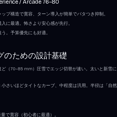
erience / Arcade 76–80
キャップ構造で寛容、ターン導入が簡単でバタつき抑制。
初購入に最適。怖さより安心感が先行。
を狙う。予算優先にも好適。
グのための設計基礎
いほど（70–85 mm）圧雪でエッジ切替が速い。太いと新雪
: 小さいほどタイトなカーブ、中程度は汎用。半径は「自
 軽量で寛容（初心者に最適）。