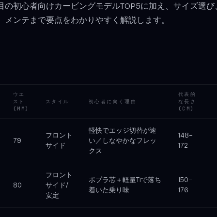
6注目の初心者向けカービングモデルTOP5に加え、サイズ選
、メンテまで要点をわかりやすく解説します。
覧
ウエ
代表的
スト
スタイル
初心者に向く理由
な長さ
(MM)
(CM)
軽快でエッジ切替が速
フロント
148–
79
い／しなやかなフレッ
サイド
172
クス
フロント
ポプラ芯＋軽量Tiで落ち
150–
80
サイド/
着いた乗り味
176
安定