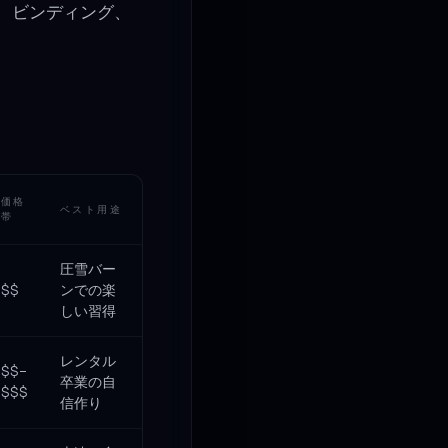
び、ビンディング、
価格
ベスト用途
帯
圧雪バー
$$
ンでの楽
しい習得
レンタル
$$–
卒業の自
$$$
信作り