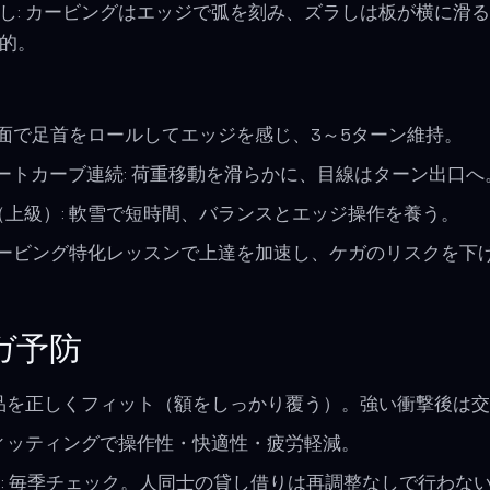
し: カービングはエッジで弧を刻み、ズラしは板が横に滑
的。
斜面で足首をロールしてエッジを感じ、3～5ターン維持。
ョートカーブ連続: 荷重移動を滑らかに、目線はターン出口へ
上級）: 軟雪で短時間、バランスとエッジ操作を養う。
カービング特化レッスンで上達を加速し、ケガのリスクを下
ガ予防
証品を正しくフィット（額をしっかり覆う）。強い衝撃後は
フィッティングで操作性・快適性・疲労軽減。
IN: 毎季チェック。人同士の貸し借りは再調整なしで行わな