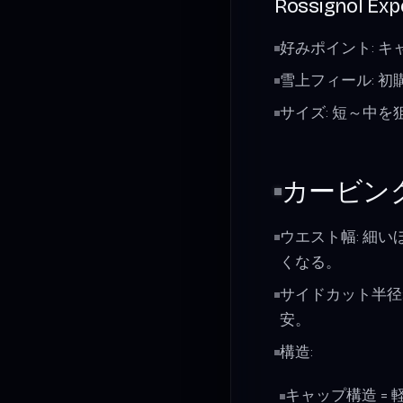
Rossignol Exp
好みポイント: 
雪上フィール: 
サイズ: 短～中
カービン
ウエスト幅: 細
くなる。
サイドカット半径
安。
構造:
キャップ構造 =