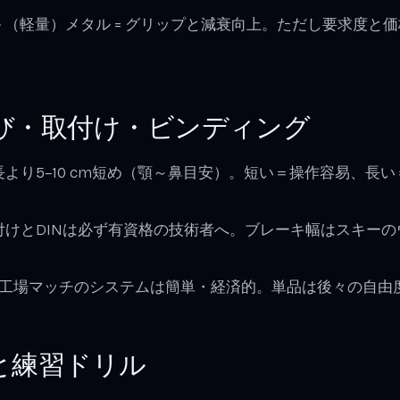
（軽量）メタル = グリップと減衰向上。ただし要求度と
び・取付け・ビンディング
身長より5–10 cm短め（顎～鼻目安）。短い＝操作容易、長
取付けとDINは必ず有資格の技術者へ。ブレーキ幅はスキー
単品: 工場マッチのシステムは簡単・経済的。単品は後々の自
と練習ドリル