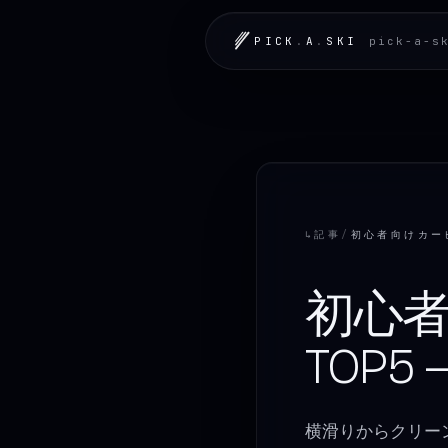
LOADING.MAP
PICK
.
A
.
SKI
pick-a-s
↳
記事
/
初心
TOP5 
横滑りからクリー