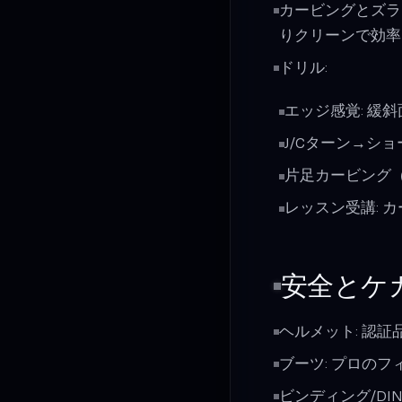
カービングとズラ
りクリーンで効率
ドリル:
エッジ感覚: 緩
J/Cターン→シ
片足カービング（
レッスン受講: 
安全とケ
ヘルメット: 認
ブーツ: プロの
ビンディング/D