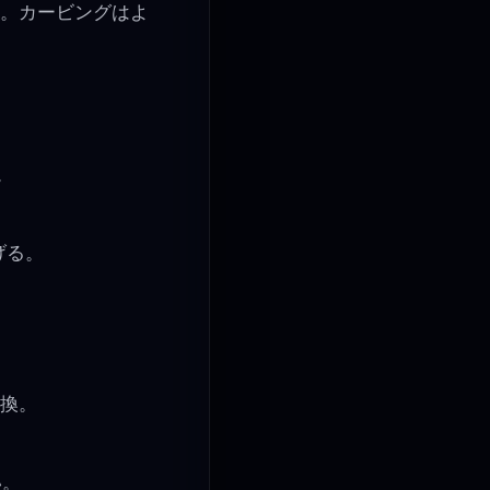
る。カービングはよ
。
げる。
交換。
い。