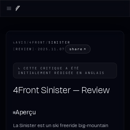
Open main menu
↳
AVIS
/
4FRONT
/
SINISTER
share
[
REVIEW
]
·
2025.11.07
↳
CETTE CRITIQUE A ÉTÉ
INITIALEMENT RÉDIGÉE EN
ANGLAIS
4Front Sinister — Review
Aperçu
La Sinister est un ski freeride big‑mountain