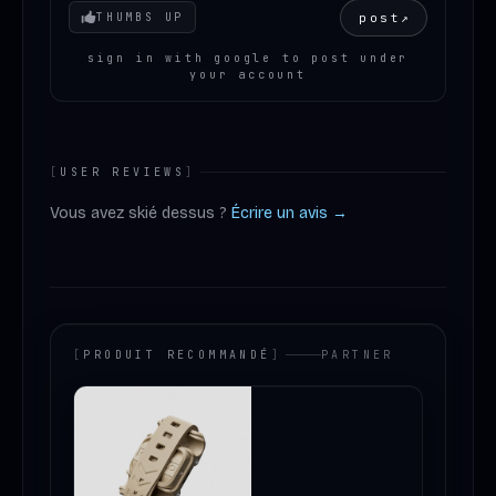
Your mood
post
↗
THUMBS UP
sign in with google to post under
your account
[
USER REVIEWS
]
Vous avez skié dessus ?
Écrire un avis →
[
PRODUIT RECOMMANDÉ
]
PARTNER