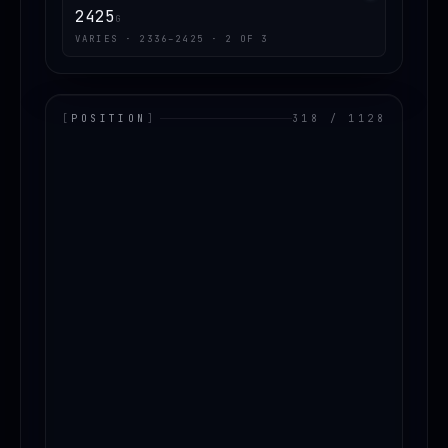
2425
G
VARIES · 2336–2425 · 2 OF 3
[
POSITION
]
318 / 1128
LOADING.MAP