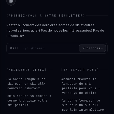
Instagram
[
ABONNEZ-VOUS À NOTRE NEWSLETTER
]
Restez au courant des dernières sorties de ski et autres
nouvelles liées au ski. Pas de nouvelles intéressantes? Pas de
newsletter!
Entrez votre adresse e-mail
MAIL
›
s'abonner
↗
[
MEILLEURS CHOIX
]
[
EN SAVOIR PLUS
]
la bonne longueur de
comment trouver la
ski pour un ski all-
longueur de ski
mountain débutant.
parfaite pour vous –
votre guide ultime
skis rocker vs camber :
comment choisir votre
la bonne longueur de
ski parfait
ski pour un ski all-
mountain intermédiaire.