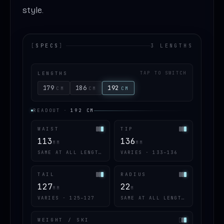
style.
[
SPECS
]
3 LENGTHS
LENGTHS
TAP TO SWITCH
179
186
192
CM
CM
CM
READOUT
·
192
CM
WAIST
TIP
113
136
MM
MM
SAME AT ALL LENGTHS
VARIES · 133–136
TAIL
RADIUS
127
22
MM
M
VARIES · 125–127
SAME AT ALL LENGTHS
WEIGHT / SKI