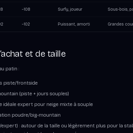
08
~108
Surfy, joueur
Sous‑bois, p
02
~102
Puissant, amorti
Grandes cour
’achat et de taille
au patin :
 piste/frontside
ountain (piste + jours souples)
 idéale expert pour neige mixte à souple
ation poudre/big‑mountain
xpert) : autour de la taille ou légèrement plus pour la stabi