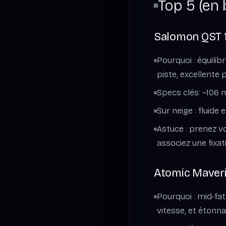
Top 5 (en 
Salomon QST 10
Pourquoi : équilib
piste, excellente 
Specs clés: ~106 
Sur neige : fluide 
Astuce : prenez v
associez une fixat
Atomic Maveric
Pourquoi : mid‑fat
vitesse, et étonn