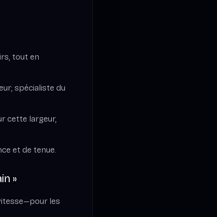
irs, tout en
ur; spécialiste du
 cette largeur,
nce et de tenue.
in »
vitesse—pour les