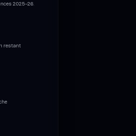
rences 2025–26.
n restant
îche