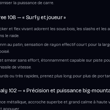
imiser la puissance de carre.
e 108 — « Surfy et joueur »
cker et flex vivant adorent les sous‑bois, les slashs et les a
s le raide.
mm au patin; sensation de rayon effectif court pour la large
boisé.
e et smear sans effort; étonnamment capable sur piste pour
ssile de vitesse.
lourds ou très rapides, prenez plus long pour plus de porta
ly 102 — « Précision et puissance big‑mounta
nce métallique, accroche superbe et grand calme à haute 
t appuyer.