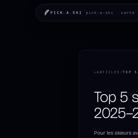
LOADING.MAP
PICK
.
A
.
SKI
pick-a-ski
carte 
↳
ARTICLES
/
Top 5 s
2025–
Pour les skieurs a