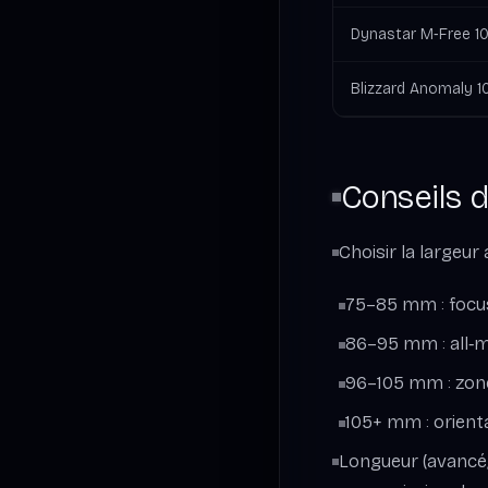
Dynastar M‑Free 1
Blizzard Anomaly 1
Conseils d
Choisir la largeur 
75–85 mm : focus
86–95 mm : all‑m
96–105 mm : zone
105+ mm : orient
Longueur (avancé/e