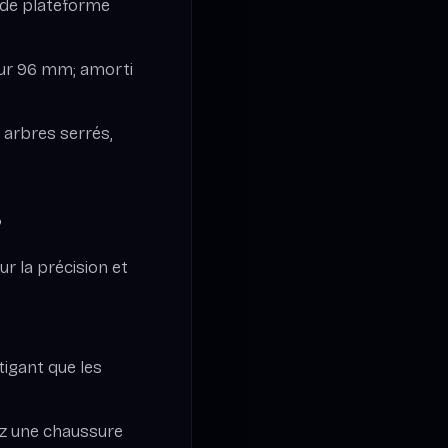
 de plateforme
our 96 mm; amorti
 arbres serrés,
»
r la précision et
tigant que les
ez une chaussure