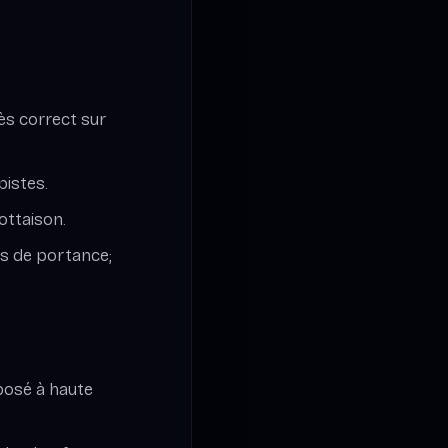
rès correct sur
pistes.
lottaison.
us de portance;
 posé à haute