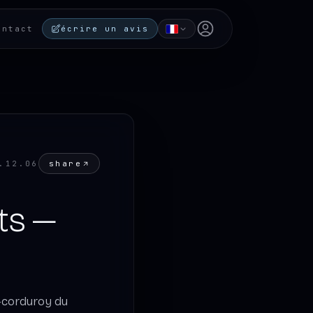
Open user menu
ontact
écrire un avis
share
.12.06
ts —
r—corduroy du