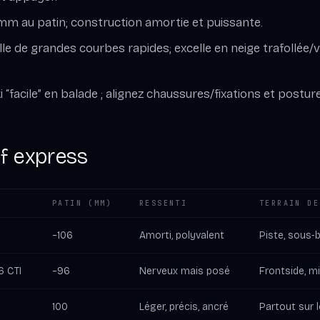
 mm au patin; construction amortie et puissante.
ille de grandes courbes rapides; excelle en neige trafollée/v
i “facile” en balade ; alignez chaussures/fixations et posture
f express
PATIN (MM)
RESSENTI
TERRAIN DE
~106
Amorti, polyvalent
Piste, sous‑b
6 CTI
~96
Nerveux mais posé
Frontside, m
100
Léger, précis, ancré
Partout sur 