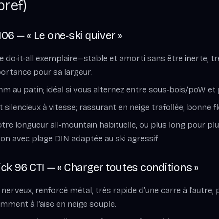
bref)
6 — « Le one‑ski quiver »
re do‑it‑all exemplaire—stable et amorti sans être inerte, t
portance pour sa largeur.
mm au patin; idéal si vous alternez entre sous‑bois/poW et 
et silencieux à vitesse; rassurant en neige trafollée; bonne f
otre longueur all‑mountain habituelle, ou plus long pour pl
ion avec plage DIN adaptée au ski agressif.
k 96 CTI — « Charger toutes conditions »
 nerveux, renforcé métal, très rapide d’une carre à l’autre,
amment à l’aise en neige souple.