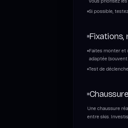
vous priorisez les
Si possible, teste
Fixations,
Faites monter et r
adaptée (souvent 
Test de déclenche
Chaussures
Une chaussure réac
entre skis. Invest