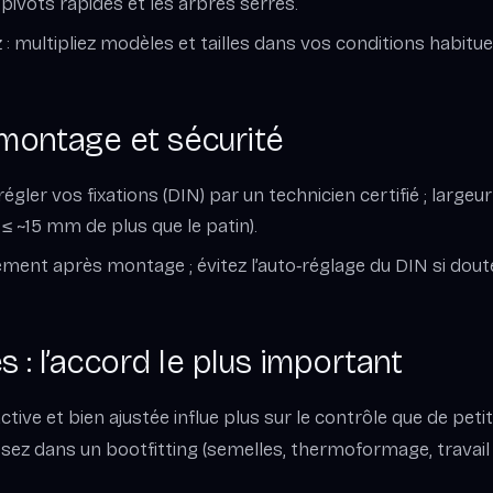
 pivots rapides et les arbres serrés.
z : multipliez modèles et tailles dans vos conditions habituel
 montage et sécurité
égler vos fixations (DIN) par un technicien certifié ; largeu
≤ ~15 mm de plus que le patin).
ment après montage ; évitez l’auto‑réglage du DIN si dout
 : l’accord le plus important
tive et bien ajustée influe plus sur le contrôle que de peti
issez dans un bootfitting (semelles, thermoformage, travail