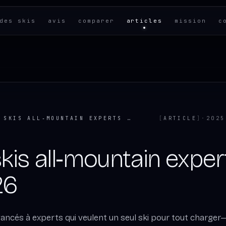
des skis
avis
comparer
articles
mission
c
TOP 5 SKIS ALL‑MOUNTAIN EXPERTS 2025–26 — GUIDE
[
ARTICLE
]
·
2025
kis all‑mountain exper
26
vancés à experts qui veulent un seul ski pour tout charge