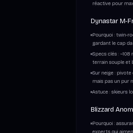
réactive pour max
Dynastar M‑Fre
Pourquoi : twin‑ro
gardant le cap dan
Specs clés : ~108 
terrain souple et 
Sur neige : pivot
mais pas un pur mi
Astuce : skieurs 
Blizzard Anoma
Pourquoi : assura
experts qui aimen