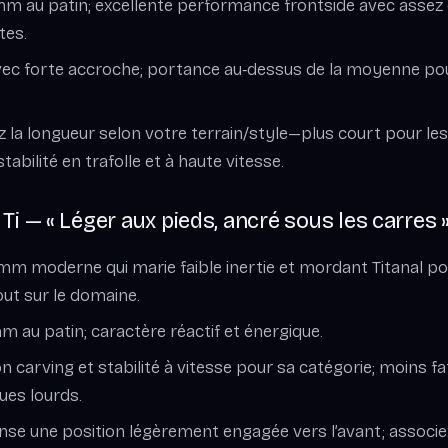
mm au patin; excellente performance frontside avec assez
tes.
 avec forte accroche; portance au‑dessus de la moyenne p
z la longueur selon votre terrain/style—plus court pour les
tabilité en trafolle et à haute vitesse.
Ti — « Léger aux pieds, ancré sous les carres 
 mm moderne qui marie faible inertie et mordant Titanal pou
out sur le domaine.
m au patin; caractère réactif et énergique.
on carving et stabilité à vitesse pour sa catégorie; moins fa
ues lourds.
se une position légèrement engagée vers l’avant; associ