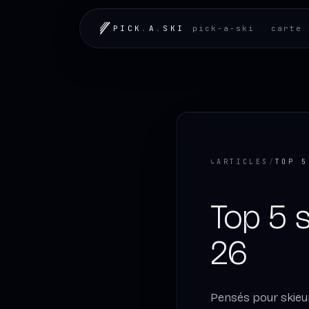
LOADING.MAP
PICK
.
A
.
SKI
pick-a-ski
carte 
↳
ARTICLES
/
Top 5 
26
Pensés pour skieur