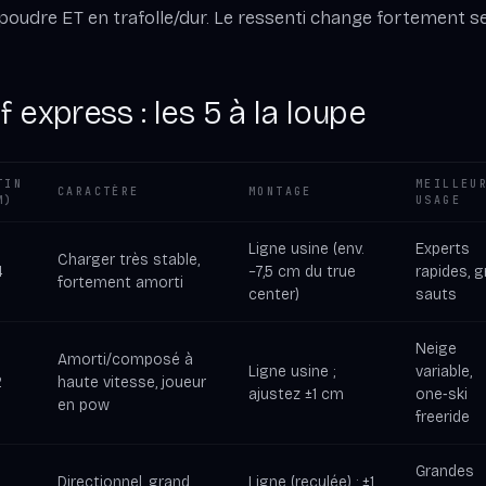
poudre ET en trafolle/dur. Le ressenti change fortement se
 express : les 5 à la loupe
TIN
MEILLEU
CARACTÈRE
MONTAGE
M)
USAGE
Ligne usine (env.
Experts
Charger très stable,
4
−7,5 cm du true
rapides, 
fortement amorti
center)
sauts
Neige
Amorti/composé à
Ligne usine ;
variable,
2
haute vitesse, joueur
ajustez ±1 cm
one‑ski
en pow
freeride
Grandes
Directionnel, grand
Ligne (reculée) ; ±1