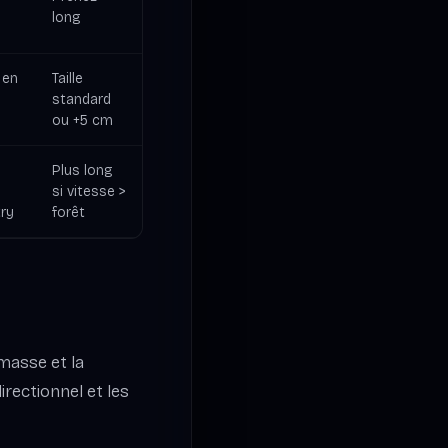
long
 en
Taille
standard
ou +5 cm
Plus long
si vitesse >
ry
forêt
masse et la
rectionnel et les