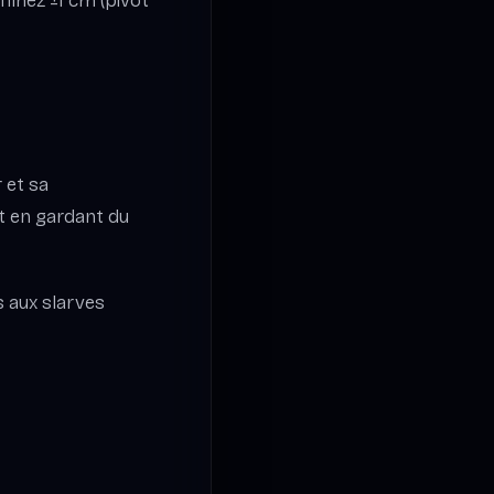
ffinez ±1 cm (pivot
 et sa
t en gardant du
s aux slarves