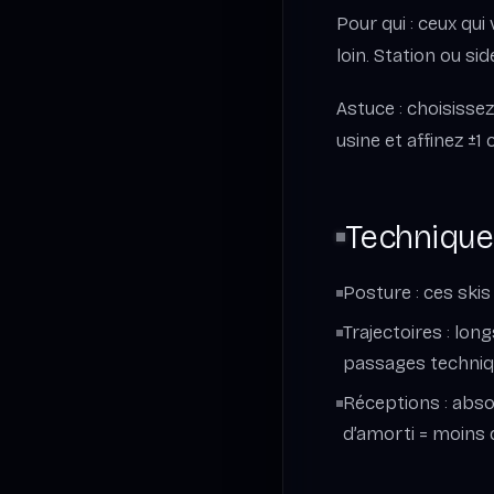
Pour qui : ceux qu
loin. Station ou si
Astuce : choisisse
usine et affinez ±1
Technique 
Posture : ces skis
Trajectoires : lon
passages techniq
Réceptions : abso
d’amorti = moins d