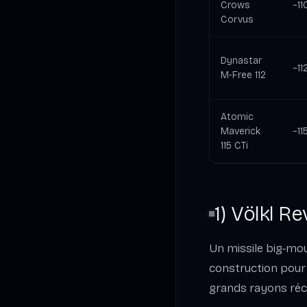
Crows
~11
Corvus
Dynastar
~11
M‑Free 112
Atomic
Maverick
~11
115 CTi
1) Völkl Re
Un missile big‑mou
construction pour 
grands rayons réc