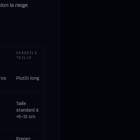
lon la neige.
R
CONSEILS
TAILLE
gros
Plutôt long
Taille
standard à
+5–10 cm
Prenez