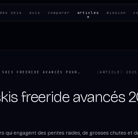
des skis
avis
comparer
articles
mission
c
TOP 5 SKIS FREERIDE AVANCÉS POUR LA SAISON 2025–26
[
ARTICLE
]
·
2025
skis freeride avancés 
s qui engagent des pentes raides, de grosses chutes et de