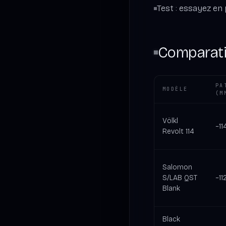
Test : essayez en 
Comparatif
PA
MODÈLE
(M
Völkl
~11
Revolt 114
Salomon
S/LAB QST
~11
Blank
Black