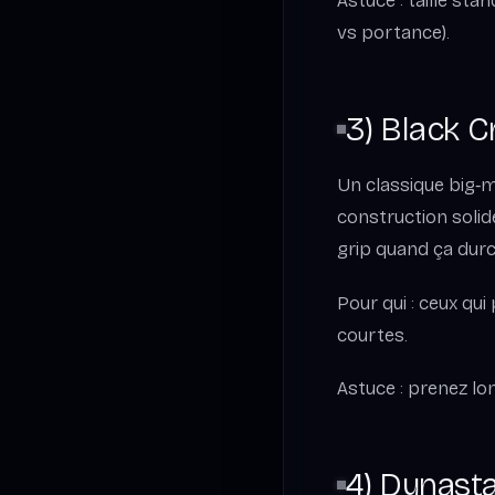
Astuce : taille sta
vs portance).
3) Black 
Un classique big‑m
construction solid
grip quand ça durci
Pour qui : ceux qu
courtes.
Astuce : prenez lon
4) Dynasta