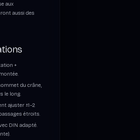
se aux
eront aussi des
ations
tation +
 montée.
 sommet du crâne,
s le long.
nt ajuster ±1–2
passages étroits.
avec DIN adapté.
nte).