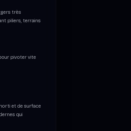
rgers très
t piliers, terrains
pour pivoter vite
morti et de surface
dernes qui