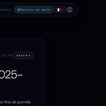
Open user menu
ontact
écrire un avis
share
.12.06
2025–
s fins de journée