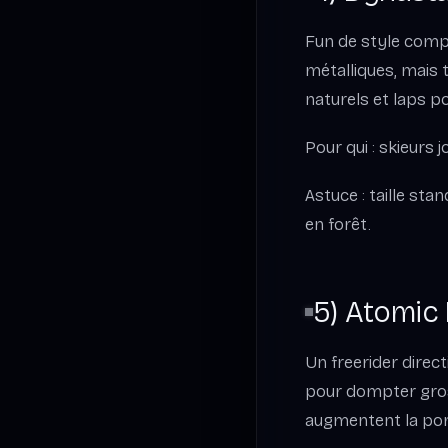
Fun de style compè
métalliques, mais t
naturels et laps p
Pour qui : skieurs 
Astuce : taille sta
en forêt.
5) Atomic 
Un freerider direc
pour dompter gros
augmentent la por