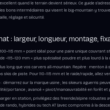
 excellent quand le terrain devient sérieux. Ce guide s’adres
les bons intermédiaires qui visent le big‑mountain y trouv
aille, réglage et sécurité.
hat : largeur, longueur, montage, fix
 100–115 mm = point idéal pour une paire unique couvrant s
 de ~115–120 mm = plus spécialisé poudre et plus lourd à la
plus long que vos carvers all‑mountain. Repère : menton à
 skis de piste. Pour 110–115 mm et le raide/rapide, allez ver
: démarrez sur la marque usine ; les skieurs aguerris peuve
ilité/portance ; avancé = pivot/manœuvrabilité en forêt et 
harger en station, privilégiez des freeride/alpine robustes 
 de rando, hybrides ou tech AT (avec compromis à la desce