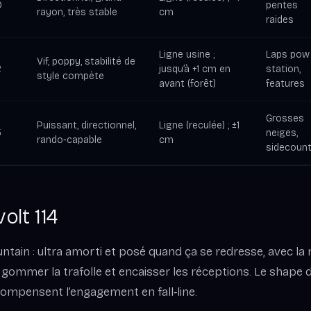
0
pentes
rayon, très stable
cm
raides
Ligne usine ;
Laps pow
Vif, poppy, stabilité de
2
jusqu’à +1 cm en
station,
style compète
avant (forêt)
features
Grosses
Puissant, directionnel,
Ligne (reculée) ; ±1
5
neiges,
rando‑capable
cm
sidecount
volt 114
ntain : ultra amorti et posé quand ça se redresse, avec la 
gommer la trafolle et encaisser les réceptions. Le shape di
ompensent l’engagement en fall‑line.