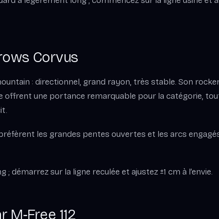
ndard à légèrement long ; commencez sur la ligne usine et a
Crows Corvus
ountain : directionnel, grand rayon, très stable. Son rocker
e offrent une portance remarquable pour la catégorie, tou
t.
i préfèrent les grandes pentes ouvertes et les arcs engagé
g ; démarrez sur la ligne reculée et ajustez ±1 cm à l’envie.
r M‑Free 112