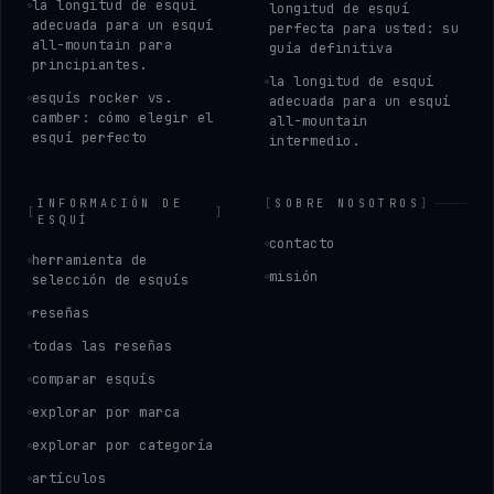
la longitud de esquí
longitud de esquí
adecuada para un esquí
perfecta para usted: su
all-mountain para
guía definitiva
principiantes.
la longitud de esquí
esquís rocker vs.
adecuada para un esquí
camber: cómo elegir el
all-mountain
esquí perfecto
intermedio.
INFORMACIÓN DE
[
SOBRE NOSOTROS
]
[
]
ESQUÍ
contacto
herramienta de
misión
selección de esquís
reseñas
todas las reseñas
comparar esquís
explorar por marca
explorar por categoría
artículos