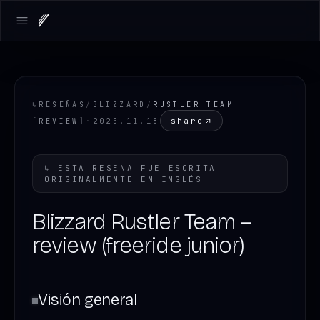
Open main menu
↳
RESEÑAS
/
BLIZZARD
/
RUSTLER TEAM
share
[
REVIEW
]
·
2025.11.18
↳
ESTA RESEÑA FUE ESCRITA
ORIGINALMENTE EN
INGLÉS
Blizzard Rustler Team –
review (freeride junior)
Visión general