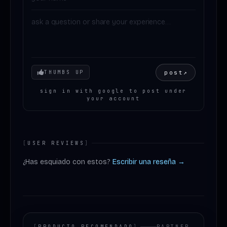
Your mood
post
↗
THUMBS UP
sign in with google to post under
your account
[
USER REVIEWS
]
¿Has esquiado con estos?
Escribir una reseña →
[
PRODUCTO RECOMENDADO
]
PARTNER