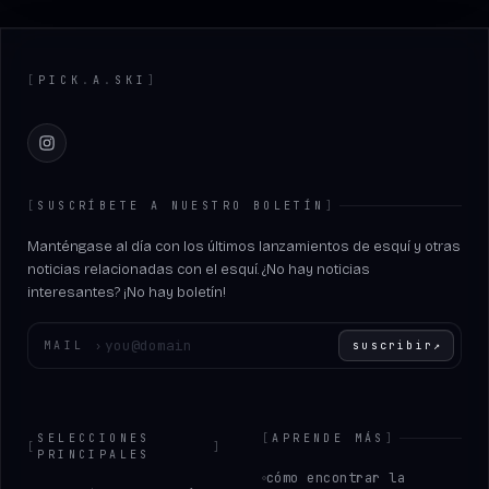
Footer
[
PICK
.
A
.
SKI
]
Instagram
[
SUSCRÍBETE A NUESTRO BOLETÍN
]
Manténgase al día con los últimos lanzamientos de esquí y otras
noticias relacionadas con el esquí. ¿No hay noticias
interesantes? ¡No hay boletín!
Introduce tu correo electrónico
MAIL
›
suscribir
↗
SELECCIONES
[
APRENDE MÁS
]
[
]
PRINCIPALES
cómo encontrar la