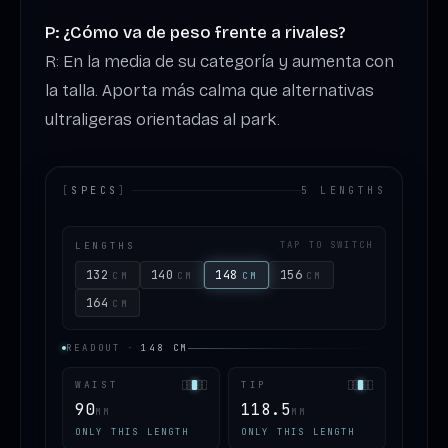
P: ¿Cómo va de peso frente a rivales?
R: En la media de su categoría y aumenta con
la talla. Aporta más calma que alternativas
ultraligeras orientadas al park.
[
SPECS
]
5 LENGTHS
LENGTHS
TAP TO SWITCH
132
140
148
156
CM
CM
CM
CM
164
CM
READOUT
·
148
CM
WAIST
TIP
90
118.5
MM
MM
ONLY THIS LENGTH
ONLY THIS LENGTH