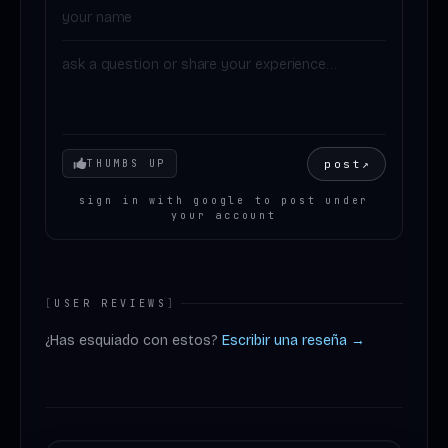
Your mood
post
↗
THUMBS UP
sign in with google to post under
your account
[
USER REVIEWS
]
¿Has esquiado con estos?
Escribir una reseña →