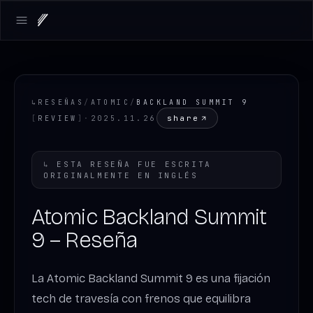
Open main menu
↳
RESEÑAS
/
ATOMIC
/
BACKLAND SUMMIT 9
share
[
REVIEW
]
·
2025.11.26
↳
ESTA RESEÑA FUE ESCRITA
ORIGINALMENTE EN
INGLÉS
Atomic Backland Summit
9 – Reseña
La Atomic Backland Summit 9 es una fijación
tech de travesía con frenos que equilibra