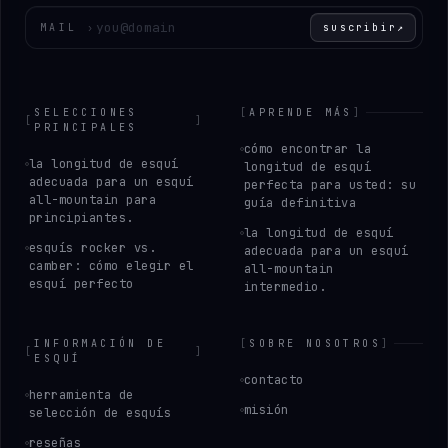
Introduce tu correo electrónico
MAIL
›
suscribir
↗
SELECCIONES
[
APRENDE MÁS
]
[
]
PRINCIPALES
cómo encontrar la
la longitud de esquí
longitud de esquí
adecuada para un esquí
perfecta para usted: su
all-mountain para
guía definitiva
principiantes.
la longitud de esquí
esquís rocker vs.
adecuada para un esquí
camber: cómo elegir el
all-mountain
esquí perfecto
intermedio.
INFORMACIÓN DE
[
SOBRE NOSOTROS
]
[
]
ESQUÍ
contacto
herramienta de
misión
selección de esquís
reseñas