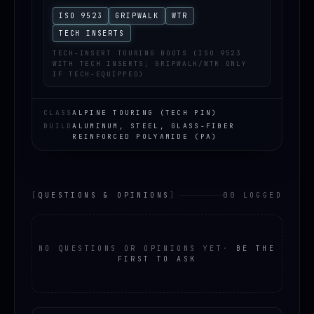
ISO 9523
GRIPWALK
WTR
TECH INSERTS
TECH-INSERT TOURING BOOTS (ISO 9523
WITH TECH INSERTS; GRIPWALK/WTR ONLY
IF TECH-EQUIPPED)
CLASS
ALPINE TOURING (TECH PIN)
BUILD
ALUMINUM, STEEL, GLASS-FIBER
REINFORCED POLYAMIDE (PA)
[
QUESTIONS & OPINIONS
]
00 LOGGED
NO QUESTIONS OR OPINIONS YET
·
BE THE
FIRST TO ASK