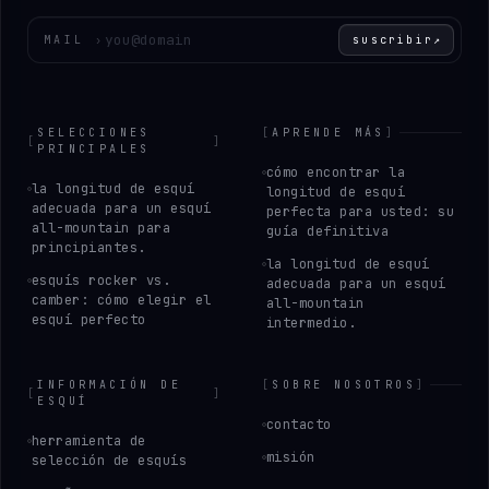
Introduce tu correo electrónico
MAIL
›
suscribir
↗
SELECCIONES
[
APRENDE MÁS
]
[
]
PRINCIPALES
cómo encontrar la
la longitud de esquí
longitud de esquí
adecuada para un esquí
perfecta para usted: su
all-mountain para
guía definitiva
principiantes.
la longitud de esquí
esquís rocker vs.
adecuada para un esquí
camber: cómo elegir el
all-mountain
esquí perfecto
intermedio.
INFORMACIÓN DE
[
SOBRE NOSOTROS
]
[
]
ESQUÍ
contacto
herramienta de
misión
selección de esquís