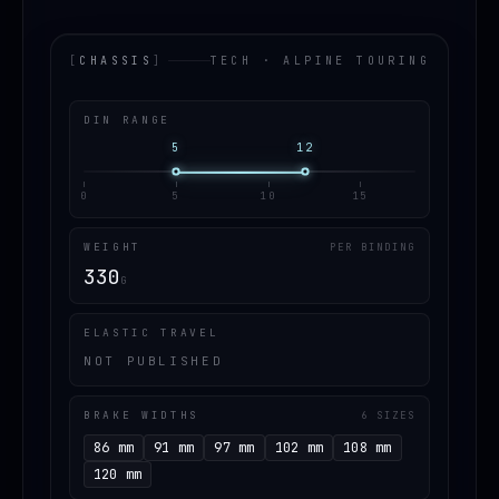
[
CHASSIS
]
TECH · ALPINE TOURING
DIN RANGE
5
12
0
5
10
15
WEIGHT
PER BINDING
330
G
ELASTIC TRAVEL
NOT PUBLISHED
BRAKE WIDTHS
6 SIZES
86 mm
91 mm
97 mm
102 mm
108 mm
120 mm