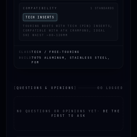
COMPATIBILITY
1 STANDARDS
TECH INSERTS
TOURING BOOTS WITH TECH (PIN) INSERTS;
COMPATIBLE WITH ATK CRAMPONS; IDEAL
SKI WAIST ~80–120MM
CLASS
TECH / FREE-TOURING
BUILD
7075 ALUMINUM, STAINLESS STEEL,
POM
[
QUESTIONS & OPINIONS
]
00 LOGGED
NO QUESTIONS OR OPINIONS YET
·
BE THE
FIRST TO ASK