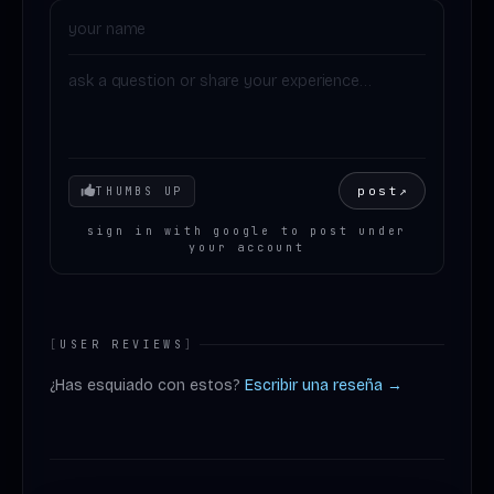
Your mood
post
↗
THUMBS UP
sign in with google to post under
your account
[
USER REVIEWS
]
¿Has esquiado con estos?
Escribir una reseña →