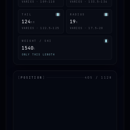
VARIES · 109–110
VARIES · 133.5–136
TAIL
RADIUS
124
19
MM
M
VARIES · 122.5–125
VARIES · 17.5–20
WEIGHT / SKI
1540
G
ONLY THIS LENGTH
[
POSITION
]
405 / 1128
LOADING.MAP