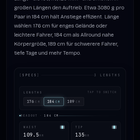
großen Längen den Auftrieb. Etwa 3080 g pro
Paar in 184 cm hält Anstiege effizient. Länge
wählen: 176 cm für enges Gelände oder
leichtere Fahrer, 184 cm als Allround nahe
Körpergröße, 189 cm für schwerere Fahrer,
tiefe Tage und mehr Tempo.
[
SPECS
]
3 LENGTHS
LENGTHS
TAP TO SWITCH
176
184
189
CM
CM
CM
READOUT
·
184
CM
WAIST
TIP
109.5
135
MM
MM