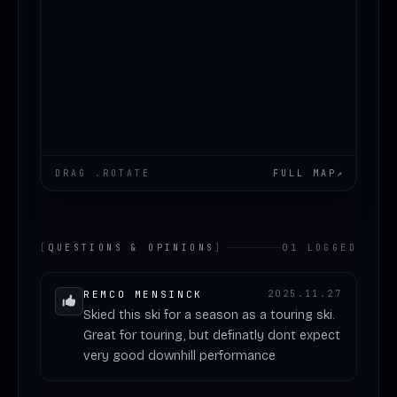
DRAG .ROTATE
FULL MAP
↗
[
QUESTIONS & OPINIONS
]
01 LOGGED
REMCO MENSINCK
2025.11.27
Skied this ski for a season as a touring ski.
Great for touring, but definatly dont expect
very good downhill performance