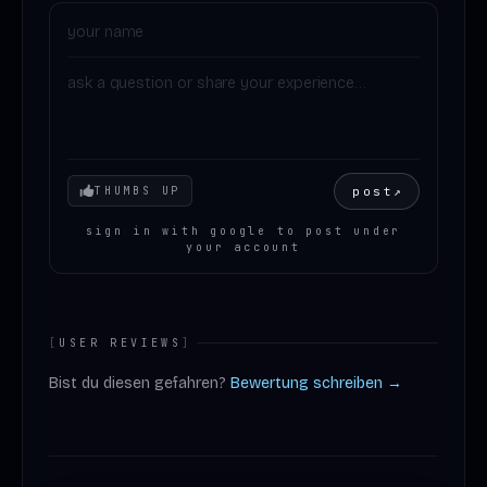
Your mood
post
↗
THUMBS UP
sign in with google to post under
your account
[
USER REVIEWS
]
Bist du diesen gefahren?
Bewertung schreiben →