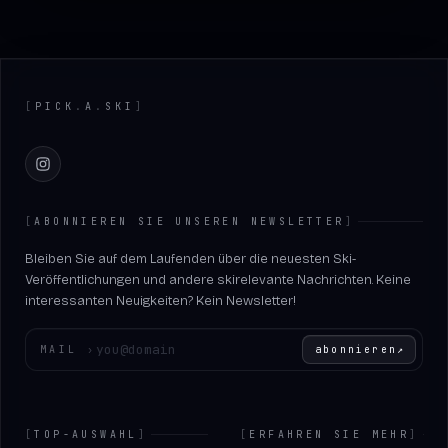
Footer
[
PICK
.
A
.
SKI
]
Instagram
[
ABONNIEREN SIE UNSEREN NEWSLETTER
]
Bleiben Sie auf dem Laufenden über die neuesten Ski-
Veröffentlichungen und andere skirelevante Nachrichten. Keine
interessanten Neuigkeiten? Kein Newsletter!
Geben Sie Ihre E-Mail-Adresse ein
MAIL
›
abonnieren
↗
[
TOP-AUSWAHL
]
[
ERFAHREN SIE MEHR
]