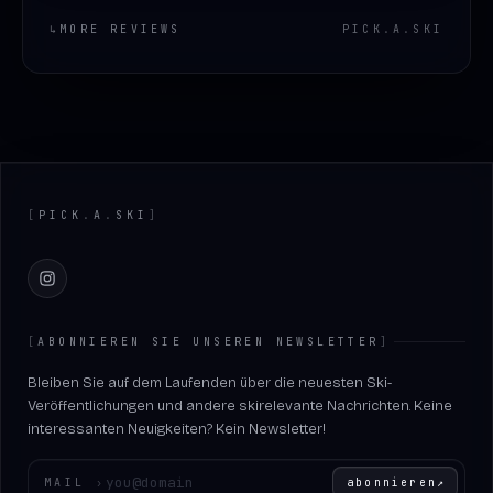
↳
MORE REVIEWS
PICK
.
A
.
SKI
Footer
[
PICK
.
A
.
SKI
]
Instagram
[
ABONNIEREN SIE UNSEREN NEWSLETTER
]
Bleiben Sie auf dem Laufenden über die neuesten Ski-
Veröffentlichungen und andere skirelevante Nachrichten. Keine
interessanten Neuigkeiten? Kein Newsletter!
Geben Sie Ihre E-Mail-Adresse ein
MAIL
›
abonnieren
↗