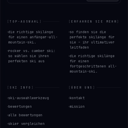
[
TOP-AUSWAHL
]
[
ERFAHREN SIE MEHR
]
die richtige skilänge
so finden sie die
für einen anfänger-all-
perfekte skilänge für
mountain-ski.
sie – ihr ultimativer
leitfaden
rocker vs. camber ski:
so wählen sie ihren
die richtige skilänge
perfekten ski aus
für einen
fortgeschrittenen all-
mountain-ski.
[
SKI INFO
]
[
ÜBER UNS
]
ski-auswahlwerkzeug
kontakt
bewertungen
mission
alle bewertungen
skier vergleichen