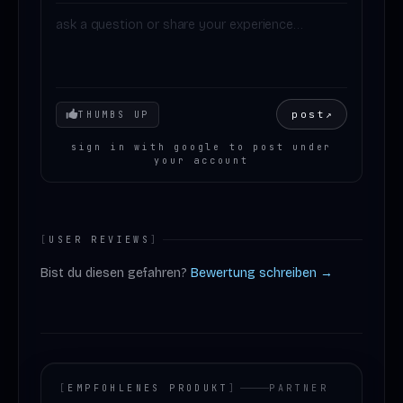
Your mood
post
↗
THUMBS UP
sign in with google to post under
your account
[
USER REVIEWS
]
Bist du diesen gefahren?
Bewertung schreiben →
[
EMPFOHLENES PRODUKT
]
PARTNER