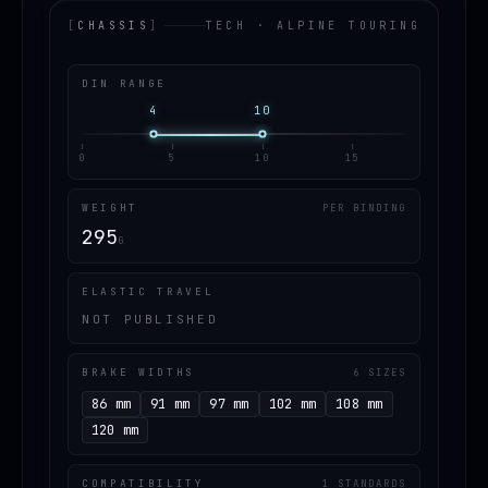
[
CHASSIS
]
TECH · ALPINE TOURING
DIN RANGE
4
10
0
5
10
15
WEIGHT
PER BINDING
295
G
ELASTIC TRAVEL
NOT PUBLISHED
BRAKE WIDTHS
6 SIZES
86 mm
91 mm
97 mm
102 mm
108 mm
120 mm
COMPATIBILITY
1 STANDARDS