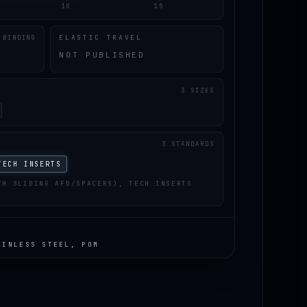
10
15
ELASTIC TRAVEL
 BINDING
NOT PUBLISHED
3 SIZES
3 STANDARDS
TECH INSERTS
TH SLIDING AFD/SPACERS), TECH INSERTS
AINLESS STEEL, POM