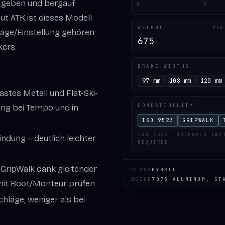
as geben und bergauf
0
5
ut ATK ist dieses Modell
WEIGHT
PER
tage/Einstellung gehören
675
G
kers.
BRAKE WIDTHS
97 mm
108 mm
120 mm
ästes Metall und Flat-Ski-
COMPATIBILITY
ung bei Tempo und in
ISO 9523
GRIPWALK
ISO 9523, GRIPWALK (WI
indung – deutlich leichter
REQUIRED
 GripWalk dank gleitender
CLASS
HYBRID
BUILD
7075 ALUMINUM, ST
it Boot/Monteur prüfen.
läge; weniger als bei