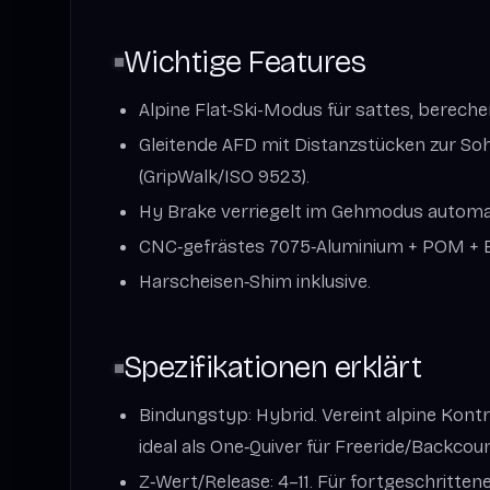
Wichtige Features
Alpine Flat-Ski-Modus für sattes, berech
Gleitende AFD mit Distanzstücken zur S
(GripWalk/ISO 9523).
Hy Brake verriegelt im Gehmodus automa
CNC‑gefrästes 7075‑Aluminium + POM + Ed
Harscheisen‑Shim inklusive.
Spezifikationen erklärt
Bindungstyp: Hybrid. Vereint alpine Kontr
ideal als One‑Quiver für Freeride/Backcou
Z‑Wert/Release: 4–11. Für fortgeschritten