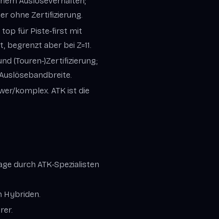
lpinem Auslöseverhalten;
er ohne Zertifizierung.
top für Piste‑first mit
t, begrenzt aber bei Z=11.
 und (Touren‑)Zertifizierung;
e Auslösebandbreite.
wer/komplex. ATK ist die
age durch ATK‑Spezialisten
n Hybriden.
rer.