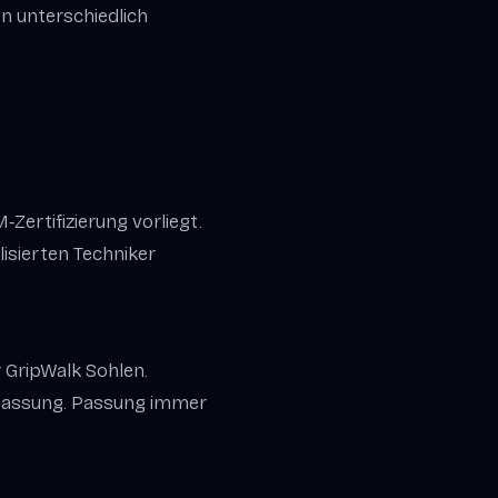
on unterschiedlich
‑Zertifizierung vorliegt.
isierten Techniker
 GripWalk Sohlen.
passung. Passung immer