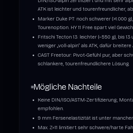
DIN/ISO‑alpin zertifiziert und mit sehr a
ATK ist leichter und tourenfreundlicher, ab
Marker Duke PT: noch schwerer (>1.000 g), 
Tourenoption. HY 11 Free spart viel Gewich
Fritschi Tecton 13: leichter (~550 g), bis 13
weniger „voll‑alpin“ als ATK, dafür breiter
CAST Freetour: Pivot‑Gefühl pur, aber sch
schlankere, tourenfreundlichere Lösung.
Mögliche Nachteile
Keine DIN/ISO/ASTM‑Zertifizierung; Mont
empfohlen.
9 mm Fersenelastizität ist unter manche
Max. Z=11 limitiert sehr schwere/harte Fah