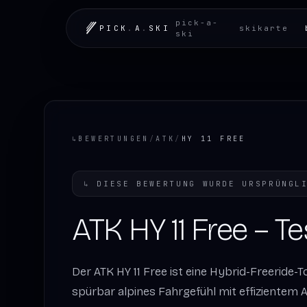
pick-a-
PICK
.
A
.
SKI
skikarte
ski
↳
BEWERTUNGEN
/
ATK
/
HY 11 FREE
↳
DIESE BEWERTUNG WURDE URSPRÜNGL
ATK HY 11 Free – Te
Der ATK HY 11 Free ist eine Hybrid-Freeride-T
spürbar alpines Fahrgefühl mit effizientem A