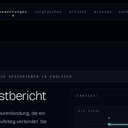
bewertungen
vergleichen
artikel
mission
kon
ICH GESCHRIEBEN IN
ENGLISCH
stbericht
[
CHASSIS
]
DIN RANGE
ourenbindung, die ein
4
ufstieg verbindet. Sie