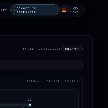
bewertung
Open user menu
takt
schreiben
share
[
REVIEW
]
·
2025.11.28
HYBRID · ALPINE TOURING
11