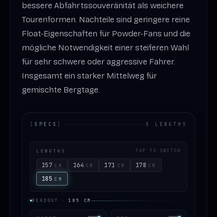
bessere Abfahrtssouveränität als weichere
Tourenformen. Nachteile sind geringere reine
Float-Eigenschaften für Powder-Fans und die
mögliche Notwendigkeit einer steiferen Wahl
für sehr schwere oder aggressive Fahrer.
Insgesamt ein starker Mittelweg für
gemischte Bergtage.
[
SPECS
]
5 LENGTHS
LENGTHS
TAP TO SWITCH
157
164
171
178
CM
CM
CM
CM
185
CM
READOUT
·
185
CM