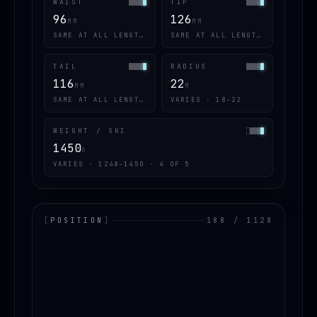
WAIST
TIP
96
126
MM
MM
SAME AT ALL LENGTHS
SAME AT ALL LENGTHS
TAIL
RADIUS
116
22
MM
M
SAME AT ALL LENGTHS
VARIES · 18–22
WEIGHT / SKI
1450
G
VARIES · 1248–1450 · 4 OF 5
[
POSITION
]
188 / 1128
LOADING.MAP