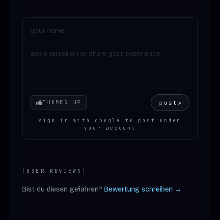
Your mood
post
↗
THUMBS UP
sign in with google to post under
your account
[
USER REVIEWS
]
Bist du diesen gefahren?
Bewertung schreiben →