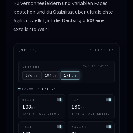
Pulverschneefeldern und variablen Faces
bestehen und du Stabilität über ultraleichte
Agilität stellst, ist die Declivity X 108 eine
exzellente Wahl.
[
SPECS
]
3 LENGTHS
LENGTHS
TAP TO SWITCH
176
184
191
CM
CM
CM
READOUT
·
191
CM
WAIST
TIP
108
130
MM
MM
SAME AT ALL LENGTHS
SAME AT ALL LENGTHS
TAIL
RADIUS