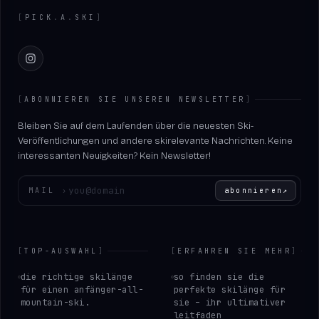
[
PICK
.
A
.
SKI
]
Instagram
[
ABONNIEREN SIE UNSEREN NEWSLETTER
]
Bleiben Sie auf dem Laufenden über die neuesten Ski-
Veröffentlichungen und andere skirelevante Nachrichten. Keine
interessanten Neuigkeiten? Kein Newsletter!
Geben Sie Ihre E-Mail-Adresse ein
MAIL
›
abonnieren
↗
[
TOP-AUSWAHL
]
[
ERFAHREN SIE MEHR
]
die richtige skilänge
so finden sie die
für einen anfänger-all-
perfekte skilänge für
mountain-ski.
sie – ihr ultimativer
leitfaden