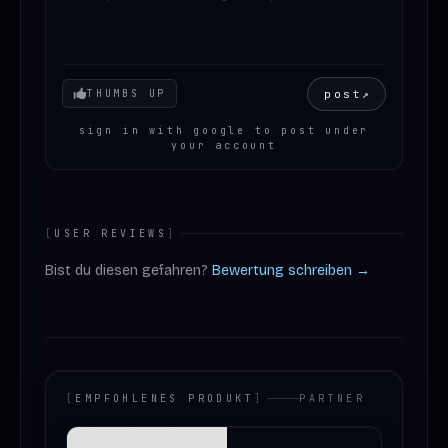
Your mood
post
↗
THUMBS UP
sign in with google to post under
your account
[
USER REVIEWS
]
Bist du diesen gefahren?
Bewertung schreiben →
[
EMPFOHLENES PRODUKT
]
PARTNER