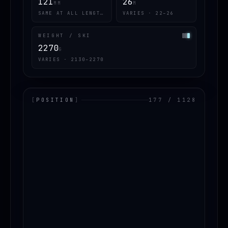
121
26
MM
M
SAME AT ALL LENGTHS
VARIES · 22–26
WEIGHT / SKI
2270
G
VARIES · 2130–2270
[
POSITION
]
177 / 1128
LOADING.MAP