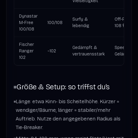
Vielseitigkeit
Dynastar
Surfy &
Off‑Piste S
M‑Free
100/108
lebendig
108 für tief
100/108
Fischer
Gedämpft &
Speed, vari
Ranger
~102
vertrauensstark
Gelände
102
Größe & Setup: so triffst du’s
Länge: etwa Kinn‑ bis Scheitelhöhe. Kürzer =
wendiger/Bäume; länger = stabiler/mehr
Auftrieb. Nutze den angegebenen Radius als
Tie‑Breaker.