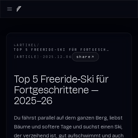
LOADING.MAP
Open main menu
↳
ARTIKEL
/
TOP 5 FREERIDE-SKI FÜR FORTGESCHRITTENE 2025–26 | GUIDE
share
[
ARTICLE
]
·
2025.12.06
Top 5 Freeride‑Ski für
Fortgeschrittene —
2025–26
Du fährst parallel auf dem ganzen Berg, liebst
Bäume und softere Tage und suchst einen Ski,
der verzeihend ist, gut aufschwimmt und auch