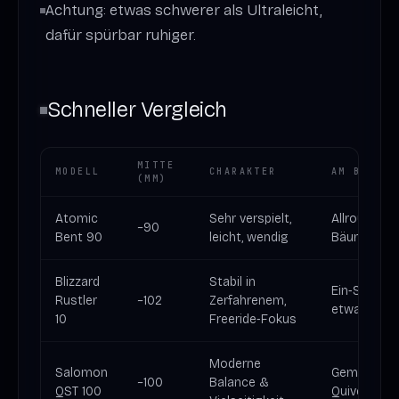
Achtung: etwas schwerer als Ultraleicht,
dafür spürbar ruhiger.
Schneller Vergleich
MITTE
MODELL
CHARAKTER
AM BESTEN
(MM)
Atomic
Sehr verspielt,
Allround‑Up
~90
Bent 90
leicht, wendig
Bäume
Blizzard
Stabil in
Ein‑Ski‑Quiv
Rustler
~102
Zerfahrenem,
etwas Pow
10
Freeride‑Fokus
Moderne
Salomon
Gemischte 
~100
Balance &
QST 100
Quiver‑of‑