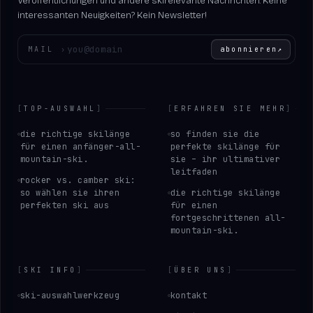
Veröffentlichungen und andere skirelevante Nachrichten. Keine
interessanten Neuigkeiten? Kein Newsletter!
Geben Sie Ihre E-Mail-Adresse ein
MAIL
›
abonnieren
↗
[
TOP-AUSWAHL
]
[
ERFAHREN SIE MEHR
]
die richtige skilänge
so finden sie die
für einen anfänger-all-
perfekte skilänge für
mountain-ski.
sie – ihr ultimativer
leitfaden
rocker vs. camber ski:
so wählen sie ihren
die richtige skilänge
perfekten ski aus
für einen
fortgeschrittenen all-
mountain-ski.
[
SKI INFO
]
[
ÜBER UNS
]
ski-auswahlwerkzeug
kontakt