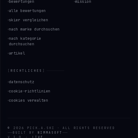
bewertungen
mission
alle bewertungen
skier vergleichen
nach marke durchsuchen
nach kategorie
durchsuchen
artikel
[
RECHTLICHES
]
datenschutz
cookie-richtlinien
cookies verwalten
©
2026
PICK
.
A
.
SKI
·
ALL RIGHTS RESERVED
BUILT BY
NIMMASOFT
V 3.0
·
LIVE