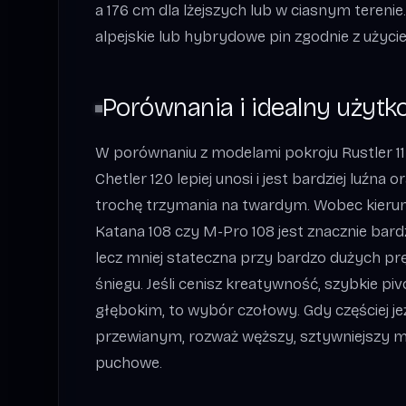
a 176 cm dla lżejszych lub w ciasnym terenie
alpejskie lub hybrydowe pin zgodnie z użyci
Porównania i idealny użytk
W porównaniu z modelami pokroju Rustler 11
Chetler 120 lepiej unosi i jest bardziej luźna
trochę trzymania na twardym. Wobec kieru
Katana 108 czy M-Pro 108 jest znacznie bardz
lecz mniej stateczna przy bardzo dużych p
śniegu. Jeśli cenisz kreatywność, szybkie pi
głębokim, to wybór czołowy. Gdy częściej j
przewianym, rozważ węższy, sztywniejszy mo
puchowe.