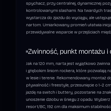
spychacz; przy centralnej, dynamicznej poz
kontrolowanymi slashami. Na twardych tra
wystarcza do zjazdu do wyciągu, ale ustępu
nartom. Umiarkowany promień ułatwia inicja
przewidywalne wsparcie w przejściach międ
Zwinność, punkt montażu i 
Jak na 120 mm, narta jest wyjątkowo zwinna 
i głębokim liniom rockera, które pozwalają 
w lesie i terenie. Rekomendowany montaż 
pływalność i freestyle; przesunięcie o 1–2 
jazdę na switch i buttery, pozostanie na zn
unoszenie dziobu w śniegu z opadu. Wybierz
resort/BC, 192 cm dla maksimum stabilności