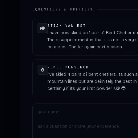
[
QUESTIONS & OPINIONS
]
STIJN VAN EST
I have now skied on 1 pair of Bent Chetler. 
The disappointment is that it is not a very st
on a bent Chetler again next season.
REMCO MENSINCK
I've skied 4 pairs of bent chetlers. Its such a
mountain lines but are definitely the best in p
certainly if its your first powder ski! 😎