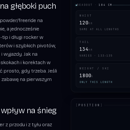
 na głęboki puch
READOUT
·
184
CM
WAIST
 powder/freeride na
120
MM
ie, a jednocześnie
SAME AT ALL LENGTHS
ip i długi rocker w
TAIL
terów i szybkich pivotów,
134
MM
i wyjazdy. Jak na
VARIES · 133–135
 skokach i korektach w
WEIGHT / SKI
ć prosto, gdy trzeba. Jeśli
1800
G
ia zabawę na pierwszym
ONLY THIS LENGTH
[
POSITION
]
h wpływ na śnieg
LOADING.MAP
 z przodu i z tyłu oraz