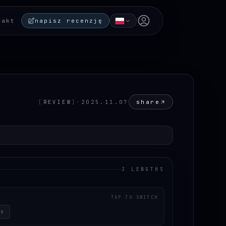
Open user menu
takt
napisz recenzję
share
[
REVIEW
]
·
2025.11.07
3 LENGTHS
TAP TO SWITCH
CM