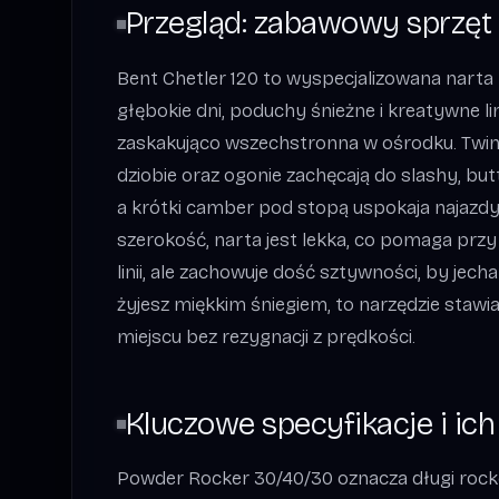
Przegląd: zabawowy sprzęt
Bent Chetler 120 to wyspecjalizowana narta
głębokie dni, poduchy śnieżne i kreatywne lin
zaskakująco wszechstronna w ośrodku. Twin-t
dziobie oraz ogonie zachęcają do slashy, but
a krótki camber pod stopą uspokaja najazdy 
szerokość, narta jest lekka, co pomaga przy
linii, ale zachowuje dość sztywności, by jecha
żyjesz miękkim śniegiem, to narzędzie staw
miejscu bez rezygnacji z prędkości.
Kluczowe specyfikacje i ic
Powder Rocker 30/40/30 oznacza długi rocker