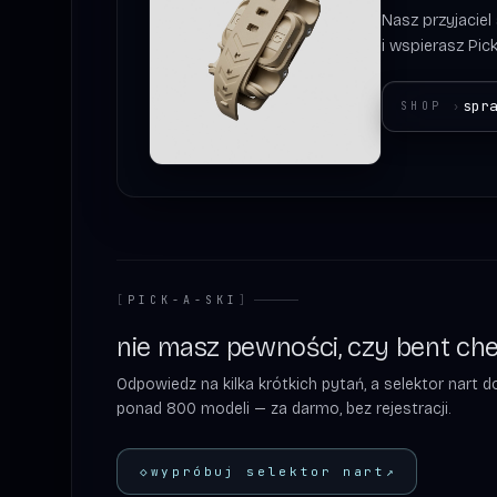
Nasz przyjaciel
i wspierasz Pick
spr
SHOP
›
[
PICK-A-SKI
]
nie masz pewności, czy bent chetl
Odpowiedz na kilka krótkich pytań, a selektor nart
ponad 800 modeli — za darmo, bez rejestracji.
◇
wypróbuj selektor nart
↗