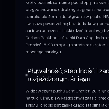
krótki odcinek cambera pod stopą: maksimu
przy zachowaniu odrobiny trzymania na twa
szeroką platformę do pływania w puchu. HRZ
zwiększa powierzchnię bez dodatkowej bezw
surfowe unoszenie. Lekki rdzeń topolowy tr
Carbon Backbone i ścianki Dura Cap dodają s
Promień 18–20 m sprzyja średnim skrętom i
mocnego carvingu.
Pływalność, stabilność i z
rozjeżdżonym śniegu
W dziewiczym puchu Bent Chetler 120 płynie
na tyle luźna, by w każdej chwili zgasić prę
śniegu i chopie jest zaskakująco stabilna jak 