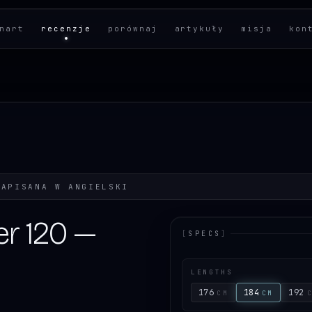
nart
recenzje
porównaj
artykuły
misja
kon
NAPISANA W
ANGIELSKI
er 120 —
[
SPECS
]
LENGTHS
176
184
192
CM
CM