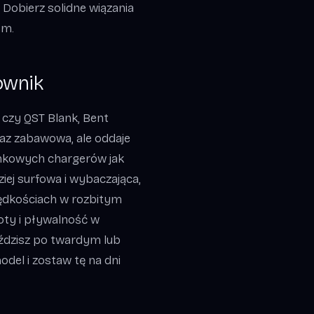
. Dobierz solidne wiązania
em.
ownik
 czy QST Blank, Bent
 oraz zabawowa, ale oddaje
nkowych chargerów jak
iej surfowa i wybaczająca,
rędkościach w rozbitym
voty i pływalność w
eździsz po twardym lub
del i zostaw tę na dni