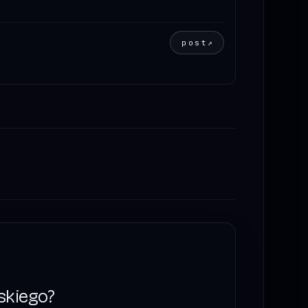
post
↗
skiego?