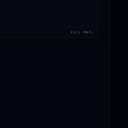
FULL MAP
↗