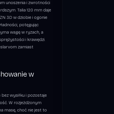
m unoszenia i zwrotności
rdszym. Talia 120 mm daje
N 3D w dziobie i ogonie
ładności, potęgując
zyma wagę w ryzach, a
prężystości i krawędzi.
 slarvom zamiast
achowanie w
 bez wysiłku i pozostaje
dkość. W rozjeżdżonym
na masę, choć nie jest to