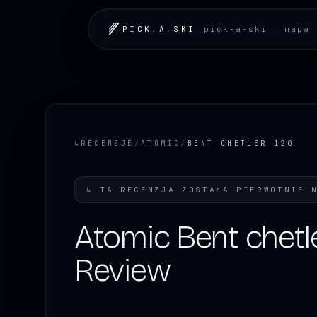
PICK
.
A
.
SKI
pick-a-ski
mapa 
↳
RECENZJE
/
ATOMIC
/
BENT CHETLER 120
↳
TA RECENZJA ZOSTAŁA PIERWOTNIE 
Atomic Bent chetl
Review