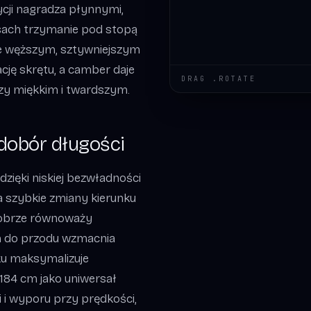
ycji nagradza płynnymi,
sach trzymanie pod stopą
je węższym, sztywniejszym
cję skrętu, a camber daje
DRAG .ROTATE
zy miękkim i twardszym.
dobór długości
dzięki niskiej bezwładności
na szybkie zmiany kierunku
dobrze równoważy
cm do przodu wzmacnia
aku maksymalizuje
 184 cm jako uniwersał
 i wyporu przy prędkości,