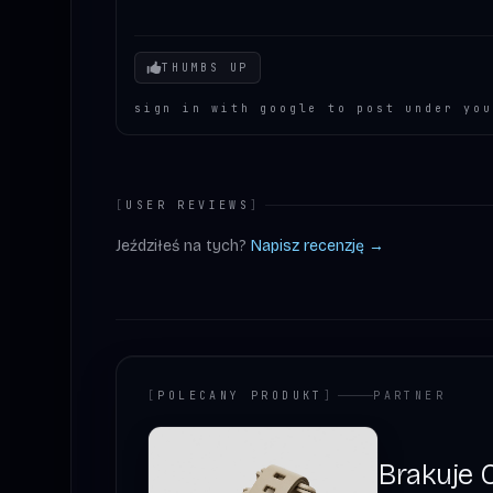
Your mood
THUMBS UP
sign in with google to post under you
[
USER REVIEWS
]
Jeździłeś na tych?
Napisz recenzję →
[
POLECANY PRODUKT
]
PARTNER
Brakuje C