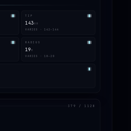
TIP
143
MM
VARIES · 142–144
RADIUS
19
M
VARIES · 18–20
379 / 1128