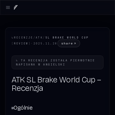
Open main menu
↳
RECENZJE
/
ATK
/
SL BRAKE WORLD CUP
share
[
REVIEW
]
·
2025.11.28
↳
TA RECENZJA ZOSTAŁA PIERWOTNIE
NAPISANA W
ANGIELSKI
ATK SL Brake World Cup –
Recenzja
Ogólnie