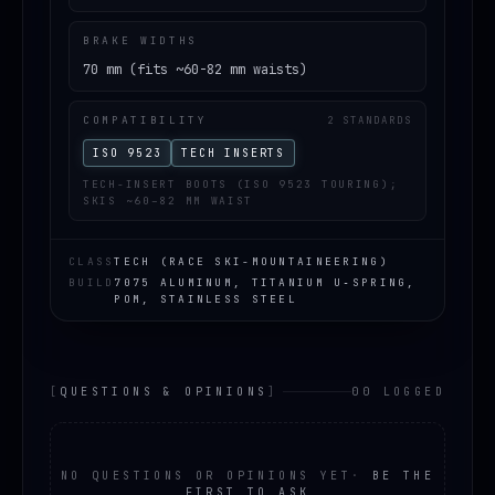
BRAKE WIDTHS
70 mm (fits ~60-82 mm waists)
COMPATIBILITY
2 STANDARDS
ISO 9523
TECH INSERTS
TECH-INSERT BOOTS (ISO 9523 TOURING);
SKIS ~60–82 MM WAIST
CLASS
TECH (RACE SKI-MOUNTAINEERING)
BUILD
7075 ALUMINUM, TITANIUM U‑SPRING,
POM, STAINLESS STEEL
[
QUESTIONS & OPINIONS
]
00 LOGGED
NO QUESTIONS OR OPINIONS YET
·
BE THE
FIRST TO ASK