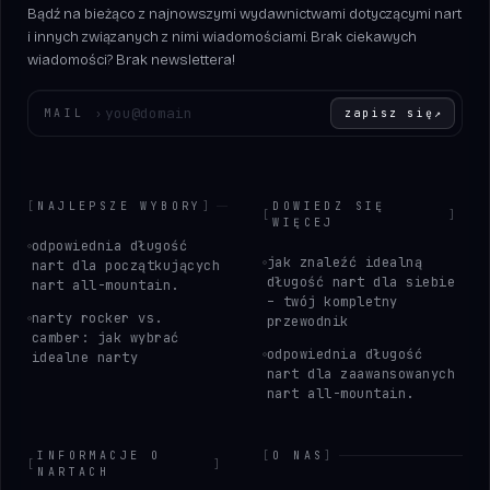
Bądź na bieżąco z najnowszymi wydawnictwami dotyczącymi nart
i innych związanych z nimi wiadomościami. Brak ciekawych
wiadomości? Brak newslettera!
Wprowadź swój adres e-mail
MAIL
›
zapisz się
↗
[
NAJLEPSZE WYBORY
]
DOWIEDZ SIĘ
[
]
WIĘCEJ
odpowiednia długość
jak znaleźć idealną
nart dla początkujących
długość nart dla siebie
nart all-mountain.
– twój kompletny
narty rocker vs.
przewodnik
camber: jak wybrać
odpowiednia długość
idealne narty
nart dla zaawansowanych
nart all-mountain.
INFORMACJE O
[
O NAS
]
[
]
NARTACH