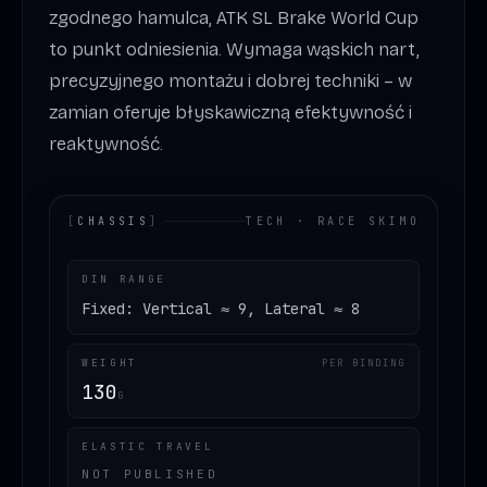
zgodnego hamulca, ATK SL Brake World Cup
to punkt odniesienia. Wymaga wąskich nart,
precyzyjnego montażu i dobrej techniki – w
zamian oferuje błyskawiczną efektywność i
reaktywność.
[
CHASSIS
]
TECH · RACE SKIMO
DIN RANGE
Fixed: Vertical ≈ 9, Lateral ≈ 8
WEIGHT
PER BINDING
130
G
ELASTIC TRAVEL
NOT PUBLISHED