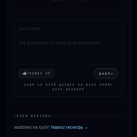
Your mood
post
↗
THUMBS UP
sign in with google to post under
your account
[
USER REVIEWS
]
Jeździłeś na tych?
Napisz recenzję →