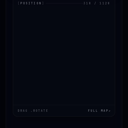
[
POSITION
]
318 / 1128
LOADING.MAP
DRAG .ROTATE
FULL MAP
↗