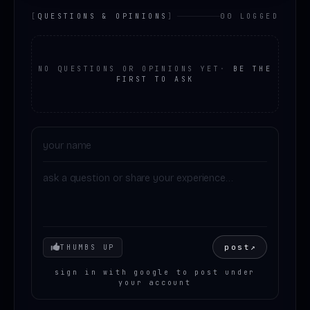
[
QUESTIONS & OPINIONS
]
00 LOGGED
NO QUESTIONS OR OPINIONS YET
·
BE THE
FIRST TO ASK
Your mood
post
↗
THUMBS UP
sign in with google to post under
your account