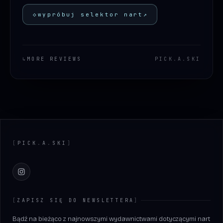
◇
wypróbuj selektor nart
↗
↳
MORE REVIEWS
PICK
.
A
.
SKI
Footer
[
PICK
.
A
.
SKI
]
Instagram
[
ZAPISZ SIĘ DO NEWSLETTERA
]
Bądź na bieżąco z najnowszymi wydawnictwami dotyczącymi nart