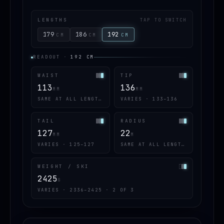
LENGTHS
TAP TO SWITCH
179
186
192
CM
CM
CM
READOUT
·
192
CM
WAIST
TIP
113
136
MM
MM
SAME AT ALL LENGTHS
VARIES · 133–136
TAIL
RADIUS
127
22
MM
M
VARIES · 125–127
SAME AT ALL LENGTHS
WEIGHT / SKI
2425
G
VARIES · 2336–2425 · 2 OF 3