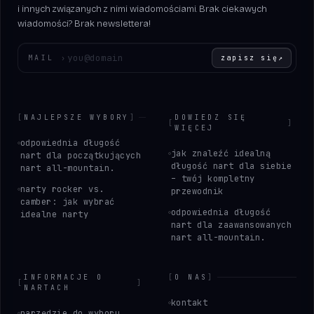
i innych związanych z nimi wiadomościami. Brak ciekawych
wiadomości? Brak newslettera!
Wprowadź swój adres e-mail
MAIL
›
zapisz się
↗
[
NAJLEPSZE WYBORY
]
DOWIEDZ SIĘ
[
]
WIĘCEJ
odpowiednia długość
jak znaleźć idealną
nart dla początkujących
długość nart dla siebie
nart all-mountain.
– twój kompletny
narty rocker vs.
przewodnik
camber: jak wybrać
odpowiednia długość
idealne narty
nart dla zaawansowanych
nart all-mountain.
INFORMACJE O
[
O NAS
]
[
]
NARTACH
kontakt
narzędzie do wyboru