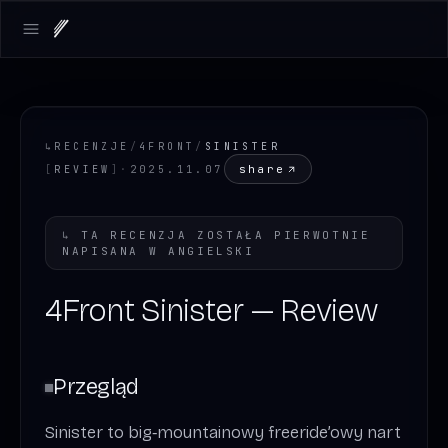
Open main menu
↳
RECENZJE
/
4FRONT
/
SINISTER
share
[
REVIEW
]
·
2025.11.07
↳
TA RECENZJA ZOSTAŁA PIERWOTNIE
NAPISANA W
ANGIELSKI
4Front Sinister — Review
Przegląd
Sinister to big‑mountainowy freeride’owy nart