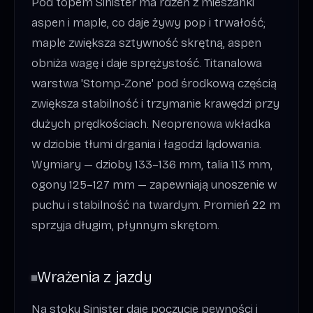
Pod topem Sinister ma rdzeń z mieszanki
aspen i maple, co daje żywy pop i trwałość;
maple zwiększa sztywność skrętną, aspen
obniża wagę i daje sprężystość. Titanalowa
warstwa 'Stomp‑Zone' pod środkową częścią
zwiększa stabilność i trzymanie krawędzi przy
dużych prędkościach. Neoprenowa wkładka
w dziobie tłumi drgania i łagodzi lądowania.
Wymiary — dzioby 133–136 mm, talia 113 mm,
ogony 125–127 mm — zapewniają unoszenie w
puchu i stabilność na twardym. Promień 22 m
sprzyja długim, płynnym skrętom.
Wrażenia z jazdy
Na stoku Sinister daje poczucie pewności i