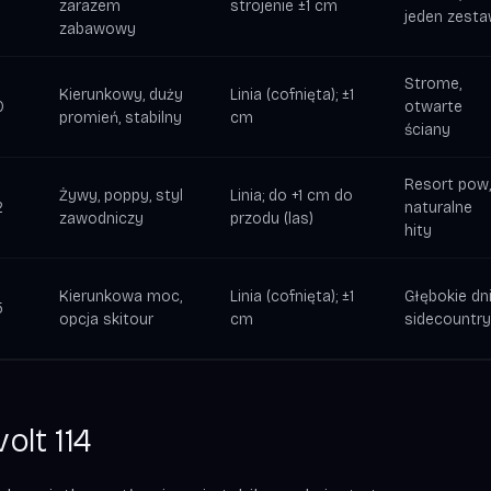
zarazem
strojenie ±1 cm
jeden zest
zabawowy
Strome,
Kierunkowy, duży
Linia (cofnięta); ±1
0
otwarte
promień, stabilny
cm
ściany
Resort pow,
Żywy, poppy, styl
Linia; do +1 cm do
2
naturalne
zawodniczy
przodu (las)
hity
Kierunkowa moc,
Linia (cofnięta); ±1
Głębokie dni
5
opcja skitour
cm
sidecountry
volt 114