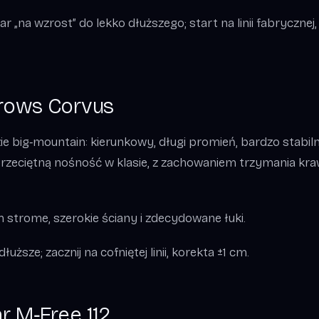
 „na wzrost” do lekko dłuższego; start na linii fabrycznej,
.
Crows Corvus
e big‑mountain: kierunkowy, długi promień, bardzo stabiln
rzeciętną nośność w klasie, z zachowaniem trzymania kra
h strome, szerokie ściany i zdecydowane łuki.
uższe; zacznij na cofniętej linii, korekta ±1 cm.
r M‑Free 112