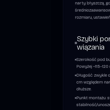
narty błyszczą, g
średniozaawansow
rozmiaru, ustawień
Szybki po
wiązania
Szerokość pod but
Powyżej ~115–120 m
Długość: zwykle d
cm względem nart
dłuższe.
Punkt montażu: st
stabilność/unosze