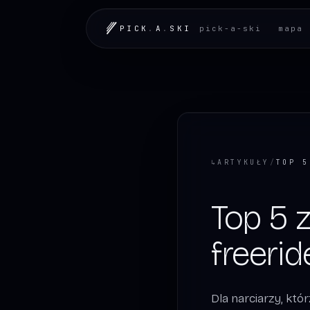
LOADING.MAP
PICK
.
A
.
SKI
pick-a-ski
mapa 
↳
ARTYKUŁY
/
Top 5 
freeri
Dla narciarzy, któ