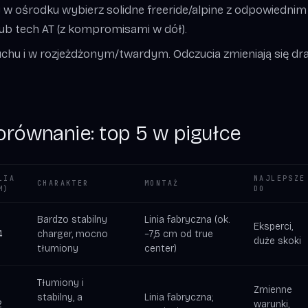
y w ośrodku wybierz solidne freeride/alpine z odpowiednim
ub tech AT (z kompromisami w dół).
chu i w rozjeżdżonym/twardym. Odczucia zmieniają się dra
orównanie: top 5 w pigułce
LIA
NAJLEPSZE
CHARAKTER
MONTAŻ
M)
DO
Bardzo stabilny
Linia fabryczna (ok.
Eksperci,
4
charger, mocno
−7,5 cm od true
duże skoki
tłumiony
center)
Tłumiony i
Zmienne
stabilny, a
Linia fabryczna;
2
warunki,