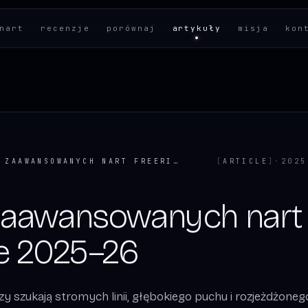
nart
recenzje
porównaj
artykuły
misja
kon
TOP 5 ZAAWANSOWANYCH NART FREERIDE NA SEZON 2025–26
[
ARTICLE
]
·
2025
zaawansowanych nart
de 2025–26
rzy szukają stromych linii, głębokiego puchu i rozjeżdżoneg