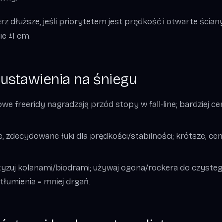
 dłuższe, jeśli priorytetem jest prędkość i otwarte ściany. 
ie ±1 cm.
 ustawienia na śniegu
we freeridy nagradzają przód stopy w fall‑line; bardziej ce
ie, zdecydowane łuki dla prędkości/stabilności; krótsze, ce
yzuj kolanami/biodrami; używaj ogona/rockera do czyste
tłumienia = mniej drgań.