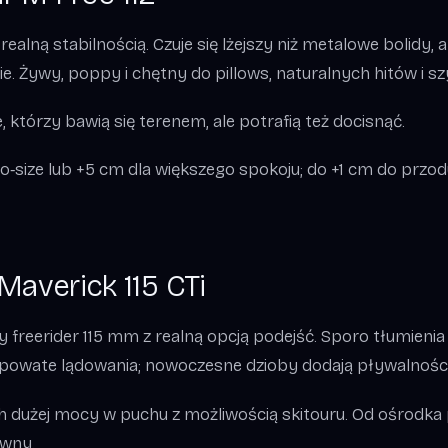
ealną stabilnością. Czuje się lżejszy niż metalowe bolidy, 
e. Żywy, poppy i chętny do pillows, naturalnych hitów i 
, którzy bawią się terenem, ale potrafią też docisnąć.
o‑size lub +5 cm dla większego spokoju; do +1 cm do przo
Maverick 115 CTi
freerider 115 mm z realną opcją podejść. Sporo tłumienia 
ropowate lądowania; nowoczesne dzioby dodają pływalności
h dużej mocy w puchu z możliwością skitouru. Od ośrodka 
ewny.