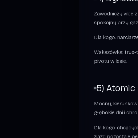
Zawodniczy vibe z r
spokojny przy gazi
Dla kogo: narciarze
Wskazówka: true‑t
pivotu w lesie.
5) Atomic 
Mocny, kierunkowy 
głębokie dni i ch
Dla kogo: chcącyc
zjazd pozostaje p