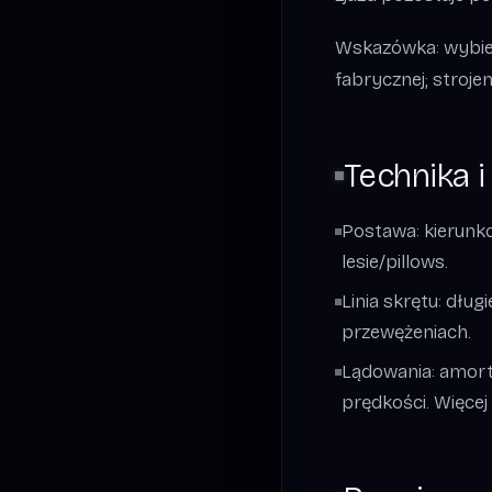
Wskazówka: wybierz
fabrycznej; strojen
Technika i
Postawa: kierunko
lesie/pillows.
Linia skrętu: dług
przewężeniach.
Lądowania: amort
prędkości. Więcej 