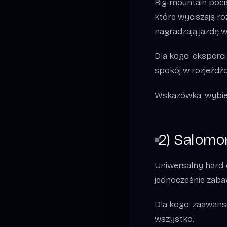
Big‑mountain pocis
które wyciszają ro
nagradzają jazdę w f
Dla kogo: eksperci
spokój w rozjeżdż
Wskazówka: wybierz
2) Salomo
Uniwersalny hard‑c
jednocześnie zabaw
Dla kogo: zaawans
wszystko.