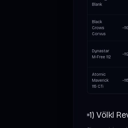
Blank
Black
Crows
~11
Corvus
Dynastar
~11
M‑Free 112
Atomic
Maverick
~11
115 CTi
1) Völkl Re