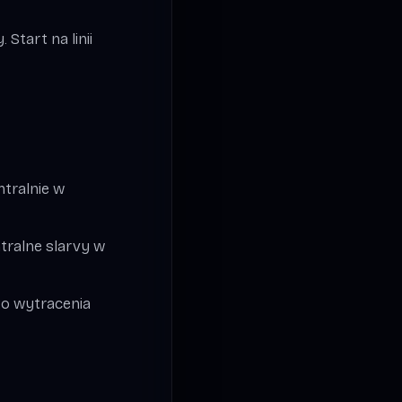
Start na linii
ntralnie w
ntralne slarvy w
go wytracenia