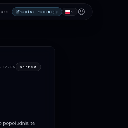
Open user menu
takt
napisz recenzję
share
.12.06
o popołudnia: te