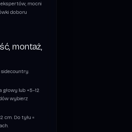
i ekspertów; mocni
ówki doboru
ść, montaż,
 sidecountry.
a głowy lub +5–12
zdów wybierz
2 cm. Do tyłu =
ach.