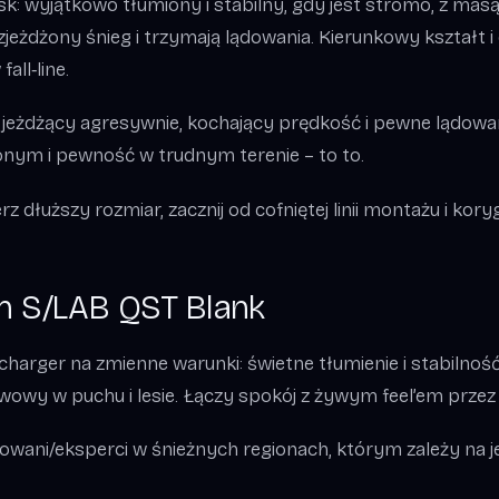
k: wyjątkowo tłumiony i stabilny, gdy jest stromo, z masą 
zjeżdżony śnieg i trzymają lądowania. Kierunkowy kształt i
all‑line.
 jeżdżący agresywnie, kochający prędkość i pewne lądowani
onym i pewność w trudnym terenie – to to.
 dłuższy rozmiar, zacznij od cofniętej linii montażu i kory
n S/LAB QST Blank
harger na zmienne warunki: świetne tłumienie i stabilność
owy w puchu i lesie. Łączy spokój z żywym feel’em przez 
owani/eksperci w śnieżnych regionach, którym zależy na j