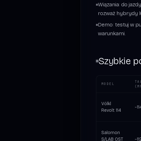
Wiązania: do jazd
rozważ hybrydy l
Demo: testuj w pu
warunkami.
Szybkie p
TA
MODEL
(M
Völkl
~11
Revolt 114
Salomon
S/LAB QST
~11