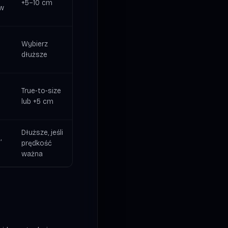
+5–10 cm
aw
Wybierz
dłuższe
True‑to‑size
lub +5 cm
Dłuższe, jeśli
,
prędkość
ważna