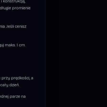
i konstrukcją,
 długie promienie
a. Jeśli cenisz
guj maks. 1 cm.
 przy prędkości, a
cały dzień.
ednej parze na