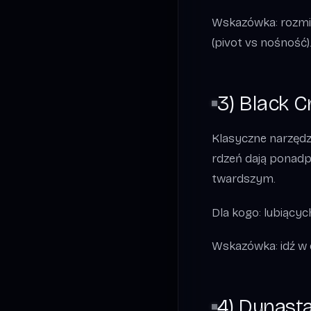
Wskazówka: rozmiar
(pivot vs nośność)
3) Black 
Klasyczne narzędzi
rdzeń dają ponadp
twardszym.
Dla kogo: lubiącyc
Wskazówka: idź w dł
4) Dynasta