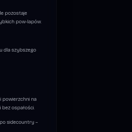
ale pozostaje
szybkich pow‑lapów.
du dla szybszego
i powierzchni na
 bez ospałości.
po sidecountry –