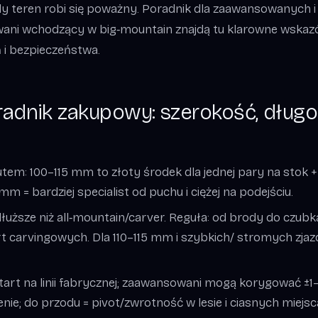
dy teren robi się poważny. Poradnik dla zaawansowanych 
ani wchodzący w big‑mountain znajdą tu klarowne wskaz
 i bezpieczeństwa.
radnik zakupowy: szerokość, długo
em: 100–115 mm to złoty środek dla jednej pary na stok +
m = bardziej specialist od puchu i ciężej na podejściu.
łuższe niż all‑mountain/carver. Reguła: od brody do czubk
 carvingowych. Dla 110–115 mm i szybkich/ stromych zja
art na linii fabrycznej; zaawansowani mogą korygować ±1–
nie; do przodu = pivot/zwrotność w lesie i ciasnych miejsc