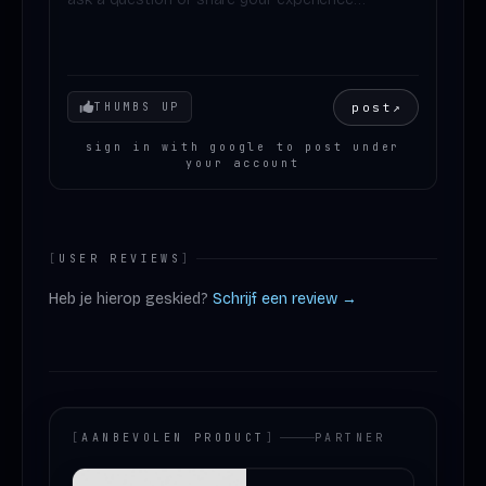
Your mood
post
↗
THUMBS UP
sign in with google to post under
your account
[
USER REVIEWS
]
Heb je hierop geskied?
Schrijf een review →
[
AANBEVOLEN PRODUCT
]
PARTNER