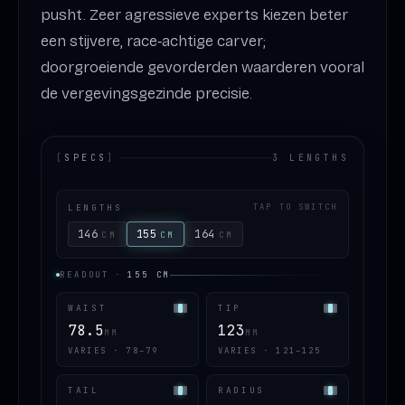
pusht. Zeer agressieve experts kiezen beter
een stijvere, race‑achtige carver;
doorgroeiende gevorderden waarderen vooral
de vergevingsgezinde precisie.
[
SPECS
]
3 LENGTHS
LENGTHS
TAP TO SWITCH
146
155
164
CM
CM
CM
READOUT
·
155
CM
WAIST
TIP
78.5
123
MM
MM
VARIES · 78–79
VARIES · 121–125
TAIL
RADIUS