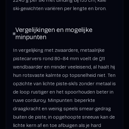
2245 g per ski met binding bij 155 cm; kale
ski‑gewichten variëren per lengte en bron.
Vergelijkingen en mogelijke
minpunten
In vergelijking met zwaardere, metaalrijke
pistecarvers rond 80–84 mm voelt de Q11
wendbaarder en minder veeleisend, al haalt hij
hun rotsvaste kalmte op topsnelheid niet. Ten
opzichte van lichte piste‑ski’s zonder metaal is
de loop rustiger en het spoorhouden beter in
ruwe corduroy. Minpunten: beperkte
draagkracht en weinig speels smear‑gedrag
buiten de piste; in opgehoopte sneeuw kan de
lichte kern af en toe afbuigen als je hard