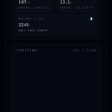
107
13.1
MM
M
VARIES · 104.5–110.5
VARIES · 12.3–13.9
WEIGHT / SKI
2245
G
ONLY THIS LENGTH
[
POSITION
]
402 / 1128
LOADING.MAP