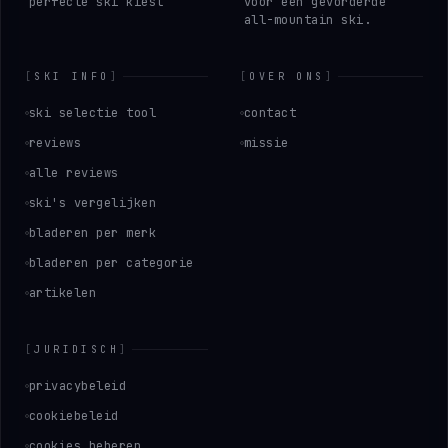
perfecte ski kiest
voor een gevorderde
all-mountain ski.
[
SKI INFO
]
[
OVER ONS
]
ski selectie tool
contact
reviews
missie
alle reviews
ski's vergelijken
bladeren per merk
bladeren per categorie
artikelen
[
JURIDISCH
]
privacybeleid
cookiebeleid
cookies beheren