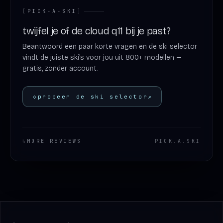
[
PICK-A-SKI
]
twijfel je of de cloud q11 bij je past?
Beantwoord een paar korte vragen en de ski selector
vindt de juiste ski's voor jou uit 800+ modellen —
gratis, zonder account.
◇
probeer de ski selector
↗
↳
MORE REVIEWS
PICK
.
A
.
SKI
Footer