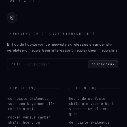
[
PICK
.
A
.
SKI
]
Instagram
[
ABONNEER JE OP ONZE NIEUWSBRIEF
]
Blijf op de hoogte van de nieuwste skireleases en ander ski-
gerelateerd nieuws. Geen interessant nieuws? Geen nieuwsbrief!
Voer uw e-mailadres in
MAIL
›
abonneren
↗
[
TOP PICKS
]
[
LEES MEER
]
de juiste skilengte
hoe u de perfecte
voor een beginner all-
skilengte voor u kunt
mountain ski.
vinden - uw ultieme
gids
rocker versus camber-
ski's: hoe u uw
de juiste skilengte