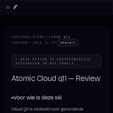
Open main menu
↳
REVIEWS
/
ATOMIC
/
CLOUD Q11
share
[
REVIEW
]
·
2025.11.07
↳
DEZE REVIEW IS OORSPRONKELIJK
GESCHREVEN IN HET
ENGELS
Atomic Cloud q11 — Review
Voor wie is deze ski
Cloud Q11 is bedoeld voor gevorderde