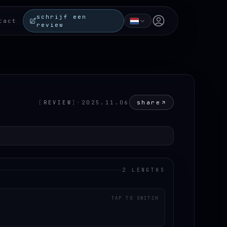
schrijf een
Open user menu
tact
review
share
[
REVIEW
]
·
2025.11.06
2 LENGTHS
TAP TO SWITCH