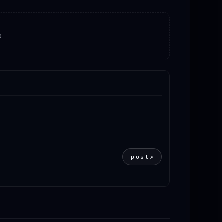
K
post
↗