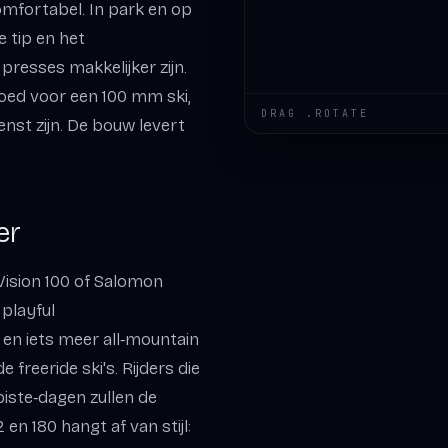
mfortabel. In park en op
de tip en het
presses makkelijker zijn.
oed voor een 100 mm ski,
DRAG .ROTATE
nst zijn. De bouw levert
er
Vision 100 of Salomon
 playful
 en iets meer all‑mountain
freeride ski's. Rijders die
piste‑dagen zullen de
en 180 hangt af van stijl: