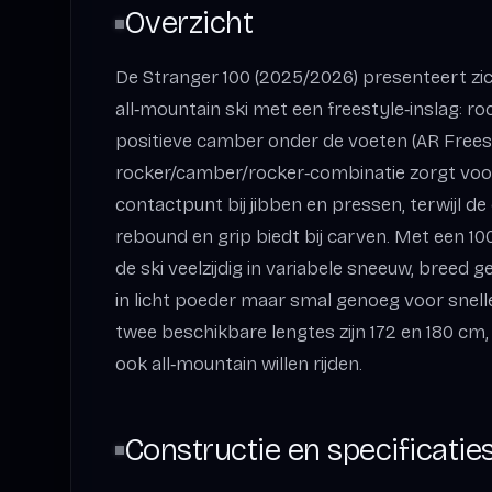
Overzicht
De Stranger 100 (2025/2026) presenteert zic
all‑mountain ski met een freestyle‑inslag: ro
positieve camber onder de voeten (AR Freest
rocker/camber/rocker‑combinatie zorgt voo
contactpunt bij jibben en pressen, terwijl 
rebound en grip biedt bij carven. Met een 1
de ski veelzijdig in variabele sneeuw, breed
in licht poeder maar smal genoeg voor snell
twee beschikbare lengtes zijn 172 en 180 cm, 
ook all‑mountain willen rijden.
Constructie en specificatie