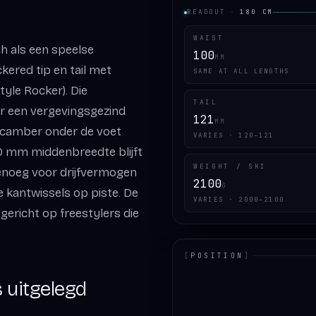
READOUT
·
180
CM
WAIST
h als een speelse
100
MM
ckered tip en tail met
SAME AT ALL LENGTHS
yle Rocker). Die
TAIL
r een vergevingsgezind
121
MM
de camber onder de voet
VARIES · 120–121
00 mm middenbreedte blijft
WEIGHT / SKI
 genoeg voor drijfvermogen
2100
G
e kantwissels op piste. De
VARIES · 2000–2100
gericht op freestylers die
[
POSITION
]
s uitgelegd
LOADING.MAP