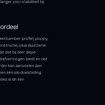
anger voor stabiliteit bij
ordeel
ocker/camber‑profiel, poppy
 constructie, plus duurzame
n dat bij zeer diepe
rijfvermogen biedt en dat
arder kan aanvoelen dan
een één‑ski‑doelstelling
ies is dit een