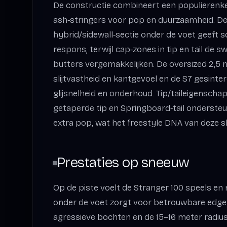
De constructie combineert een populierenk
ash‑stringers voor pop en duurzaamheid. D
hybrid/sidewall‑sectie onder de voet geeft 
respons, terwijl cap‑zones in tip en tail de 
butters vergemakkelijken. De oversized 2,
slijtvastheid en kantgevoel en de S7 gesinte
glijsnelheid en onderhoud. Tip/taileigenscha
getaperde tip en Springboard‑tail onderste
extra pop, wat het freestyle DNA van deze sk
Prestaties op sneeuw
Op de piste voelt de Stranger 100 speels en
onder de voet zorgt voor betrouwbare edgeh
agressieve bochten en de 15–16 meter radius 