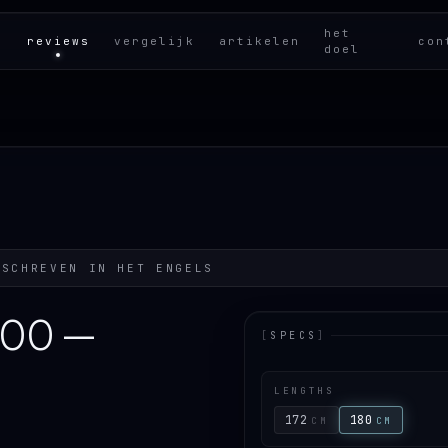
het
reviews
vergelijk
artikelen
con
doel
ESCHREVEN IN HET
ENGELS
100 —
[
SPECS
]
LENGTHS
172
180
CM
CM