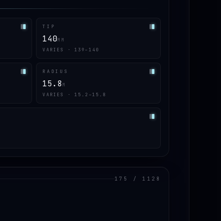
TIP
140
MM
VARIES · 139–140
RADIUS
15.8
M
VARIES · 15.2–15.8
175 / 1128