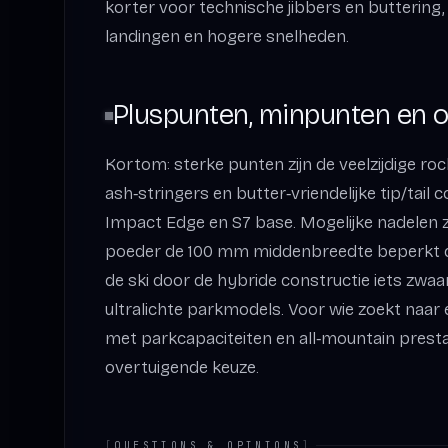
korter voor technische jibbers en buttering, l
landingen en hogere snelheden.
Pluspunten, minpunten en o
Kortom: sterke punten zijn de veelzijdige r
ash‑stringers en butter‑vriendelijke tip/tail
Impact Edge en S7 base. Mogelijke nadelen zij
poeder de 100 mm middenbreedte beperkt d
de ski door de hybride constructie iets zwa
ultralichte parkmodels. Voor wie zoekt naar 
met parkcapaciteiten en all‑mountain prestat
overtuigende keuze.
[
QUESTIONS & OPINIONS
]