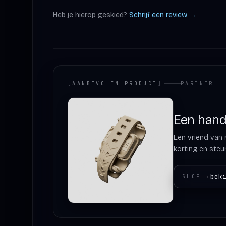
Heb je hierop geskied?
Schrijf een review →
[
AANBEVOLEN PRODUCT
]
PARTNER
Een hand 
Een vriend van m
korting en steun
bek
SHOP
›