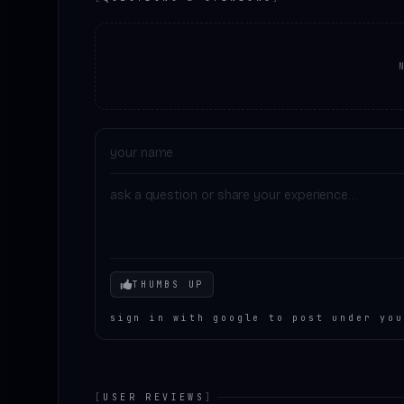
Your mood
THUMBS UP
sign in with google to post under you
[
USER REVIEWS
]