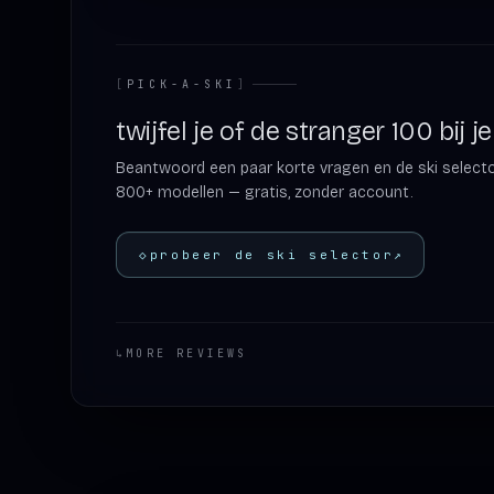
[
PICK-A-SKI
]
twijfel je of de stranger 100 bij j
Beantwoord een paar korte vragen en de ski selector 
800+ modellen — gratis, zonder account.
◇
probeer de ski selector
↗
↳
MORE REVIEWS