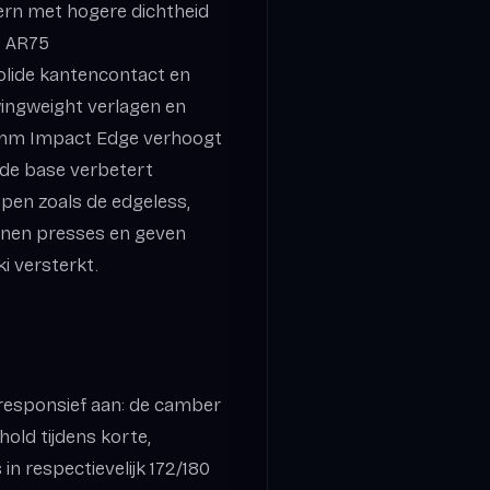
ern met hogere dichtheid
e AR75
solide kantencontact en
swingweight verlagen en
5 mm Impact Edge verhoogt
rde base verbetert
ppen zoals de edgeless,
unen presses en geven
i versterkt.
 responsief aan: de camber
old tijdens korte,
in respectievelijk 172/180