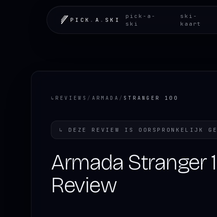
pick-a-
ski-
PICK
.
A
.
SKI
ski
kaart
↳
REVIEWS
/
ARMADA
/
STRANGER 100
↳
DEZE REVIEW IS OORSPRONKELIJK G
Armada Stranger 
Review