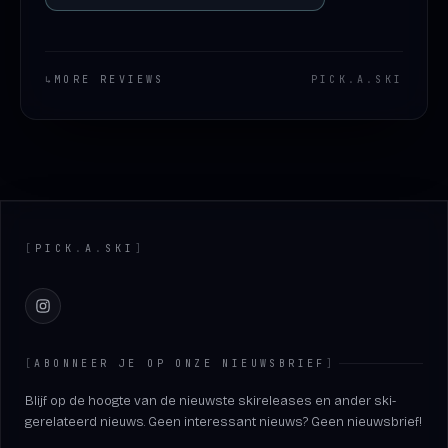
↳
MORE REVIEWS
PICK
.
A
.
SKI
Footer
[
PICK
.
A
.
SKI
]
Instagram
[
ABONNEER JE OP ONZE NIEUWSBRIEF
]
Blijf op de hoogte van de nieuwste skireleases en ander ski-
gerelateerd nieuws. Geen interessant nieuws? Geen nieuwsbrief!