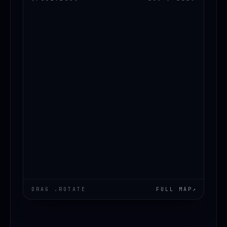
LOADING.MAP
DRAG .ROTATE
FULL MAP
↗