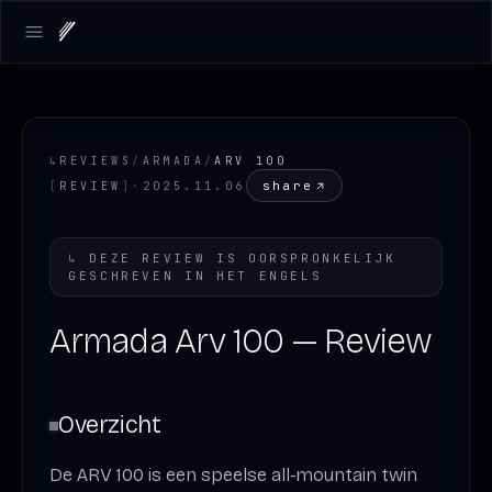
Open main menu
↳
REVIEWS
/
ARMADA
/
ARV 100
share
[
REVIEW
]
·
2025.11.06
↳
DEZE REVIEW IS OORSPRONKELIJK
GESCHREVEN IN HET
ENGELS
Armada Arv 100 — Review
Overzicht
De ARV 100 is een speelse all‑mountain twin