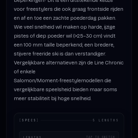
beperkingen? Dit is een uitstekende keuze
voor freestylers die ook graag frontside rijden
en af en toe een zachte poederdag pakken.
Wie veel snelheid wil maken op harde, ijzige
pistes of diep poeder wil (>25–30 cm) vindt
een 100 mm taille beperkend; een bredere,
stijvere freeride ski is dan verstandiger.
Vergelijkbare alternatieven zijn de Line Chronic
of enkele
Salomon/Moment‑freestylemodellen die
vergelijkbare speelsheid bieden maar soms
meer stabiliteit bij hoge snelheid.
[
SPECS
]
5 LENGTHS
LENGTHS
TAP TO SWITCH