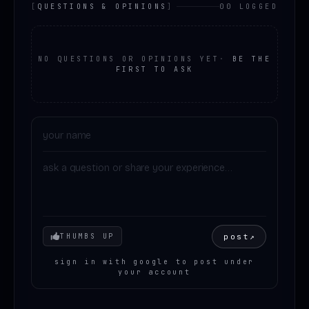
[
QUESTIONS & OPINIONS
]
00 LOGGED
NO QUESTIONS OR OPINIONS YET
·
BE THE
FIRST TO ASK
Your mood
post
↗
THUMBS UP
sign in with google to post under
your account