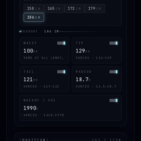
158
165
172
179
CM
CM
CM
CM
186
CM
READOUT
·
186
CM
WAIST
TIP
100
129
MM
MM
SAME AT ALL LENGTHS
VARIES · 124–129
TAIL
RADIUS
121
18.7
MM
M
VARIES · 117–121
VARIES · 16.5–18.7
WEIGHT / SKI
1990
G
VARIES · 1610–1990
[
POSITION
]
163 / 1128