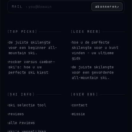
Voer uw e-mailadres in
MAIL
›
abonneren
↗
[
TOP PICKS
]
[
LEES MEER
]
de juiste skilengte
hoe u de perfecte
voor een beginner all-
skilengte voor u kunt
mountain ski.
vinden - uw ultieme
gids
rocker versus camber-
ski's: hoe u uw
de juiste skilengte
perfecte ski kiest
voor een gevorderde
all-mountain ski.
[
SKI INFO
]
[
OVER ONS
]
ski selectie tool
contact
reviews
missie
alle reviews
ski's vergelijken