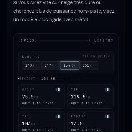
Si vous skiez vite sur neige très dure ou
cherchez plus de puissance hors-piste, visez
un modèle plus rigide avec métal.
[
SPECS
]
4 LENGTHS
LENGTHS
TAP TO SWITCH
140
147
154
161
CM
CM
CM
CM
READOUT
·
154
CM
WAIST
TIP
75.5
119.5
MM
MM
ONLY THIS LENGTH
ONLY THIS LENGTH
TAIL
RADIUS
103
13.5
MM
M
ONLY THIS LENGTH
ONLY THIS LENGTH