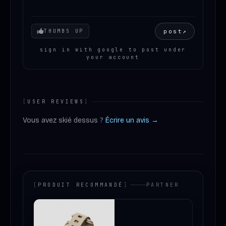
Your mood
post
↗
THUMBS UP
sign in with google to post under
your account
[
USER REVIEWS
]
Vous avez skié dessus ?
Écrire un avis →
[
PRODUIT RECOMMANDÉ
]
PARTNER