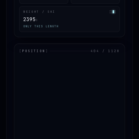
WEIGHT / SKI
2395
G
ONLY THIS LENGTH
[
POSITION
]
404 / 1128
LOADING.MAP