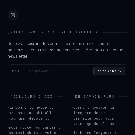
Instagram
[
ABONNEZ-VOUS À NOTRE NEWSLETTER
]
Restez au courant des dernières sorties de ski et autres
nouvelles liées au ski. Pas de nouvelles intéressantes? Pas de
newsletter!
Entrez votre adresse e-mail
MAIL
›
s'abonner
↗
[
MEILLEURS CHOIX
]
[
EN SAVOIR PLUS
]
la bonne longueur de
comment trouver la
ski pour un ski all-
longueur de ski
mountain débutant.
parfaite pour vous –
votre guide ultime
skis rocker vs camber :
comment choisir votre
la bonne longueur de