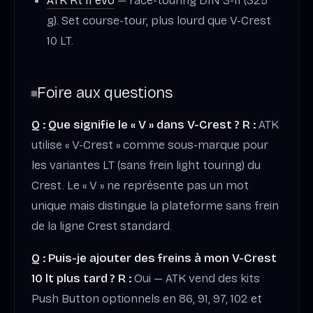
ATK Rt 11 evo
— race-touring DIN 3-11 (325
g). Set course-tour, plus lourd que V-Crest
10 LT.
Foire aux questions
Q : Que signifie le « V » dans V-Crest ?
R :
ATK
utilise « V-Crest » comme sous-marque pour
les variantes LT (sans frein light touring) du
Crest. Le « V » ne représente pas un mot
unique mais distingue la plateforme sans frein
de la ligne Crest standard.
Q : Puis-je ajouter des freins à mon V-Crest
10 lt plus tard ?
R :
Oui — ATK vend des kits
Push Button optionnels en 86, 91, 97, 102 et