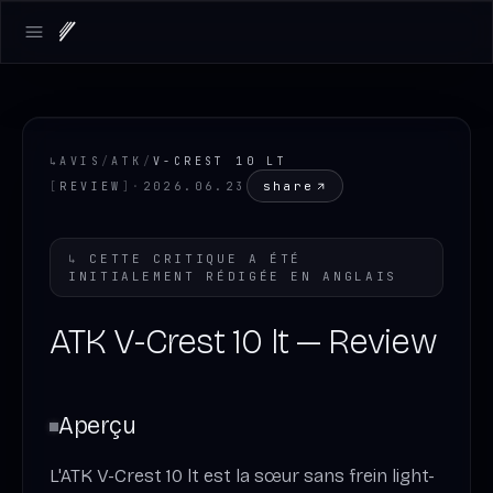
Open main menu
↳
AVIS
/
ATK
/
V-CREST 10 LT
share
[
REVIEW
]
·
2026.06.23
↳
CETTE CRITIQUE A ÉTÉ
INITIALEMENT RÉDIGÉE EN
ANGLAIS
ATK V-Crest 10 lt — Review
Aperçu
L'ATK V-Crest 10 lt est la sœur sans frein light-