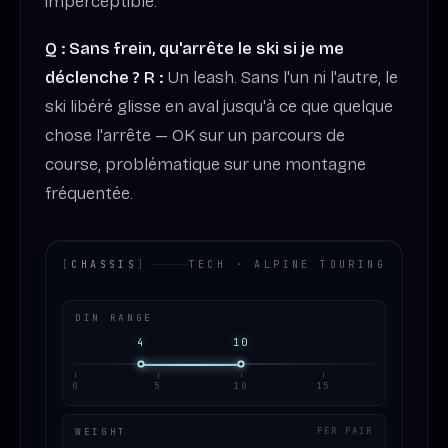
imperceptible.
Q : Sans frein, qu'arrête le ski si je me
déclenche ?
R :
Un leash. Sans l'un ni l'autre, le
ski libéré glisse en aval jusqu'à ce que quelque
chose l'arrête — OK sur un parcours de
course, problématique sur une montagne
fréquentée.
[
CHASSIS
]
TECH · ALPINE TOURING
DIN RANGE
4
10
0
5
10
15
WEIGHT
PER PAIR