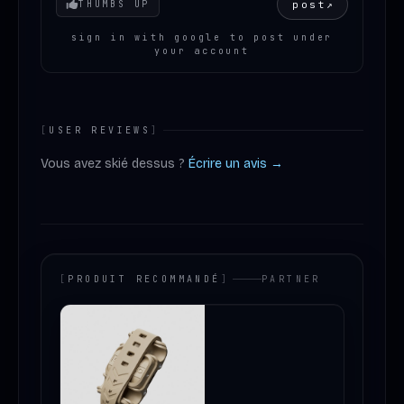
Your mood
post
↗
THUMBS UP
sign in with google to post under
your account
[
USER REVIEWS
]
Vous avez skié dessus ?
Écrire un avis →
[
PRODUIT RECOMMANDÉ
]
PARTNER