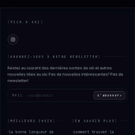
Footer
[
PICK
.
A
.
SKI
]
Instagram
[
ABONNEZ-VOUS À NOTRE NEWSLETTER
]
Restez au courant des dernières sorties de ski et autres
nouvelles liées au ski. Pas de nouvelles intéressantes? Pas de
newsletter!
Entrez votre adresse e-mail
MAIL
›
s'abonner
↗
[
MEILLEURS CHOIX
]
[
EN SAVOIR PLUS
]
la bonne longueur de
comment trouver la