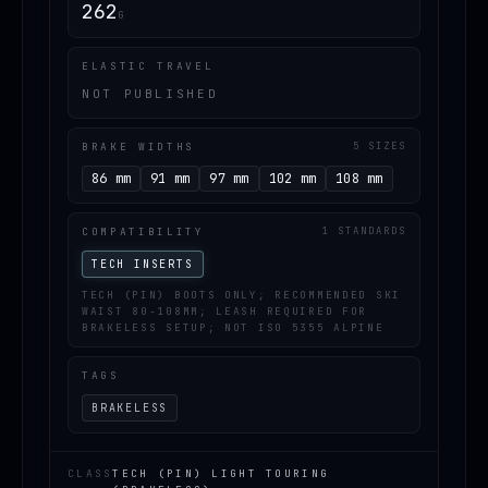
262
G
ELASTIC TRAVEL
NOT PUBLISHED
BRAKE WIDTHS
5 SIZES
86 mm
91 mm
97 mm
102 mm
108 mm
COMPATIBILITY
1 STANDARDS
TECH INSERTS
TECH (PIN) BOOTS ONLY; RECOMMENDED SKI
WAIST 80-108MM; LEASH REQUIRED FOR
BRAKELESS SETUP; NOT ISO 5355 ALPINE
TAGS
BRAKELESS
CLASS
TECH (PIN) LIGHT TOURING