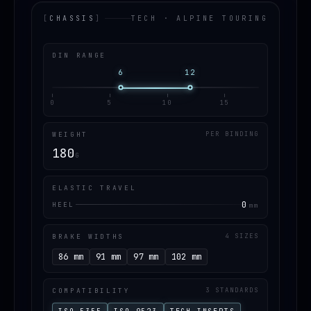
[
CHASSIS
]
TECH · ALPINE TOURING
DIN RANGE
6
12
0
5
10
15
WEIGHT
PER BINDING
180
G
ELASTIC TRAVEL
0
HEEL
mm
BRAKE WIDTHS
4 SIZES
86 mm
91 mm
97 mm
102 mm
COMPATIBILITY
3 STANDARDS