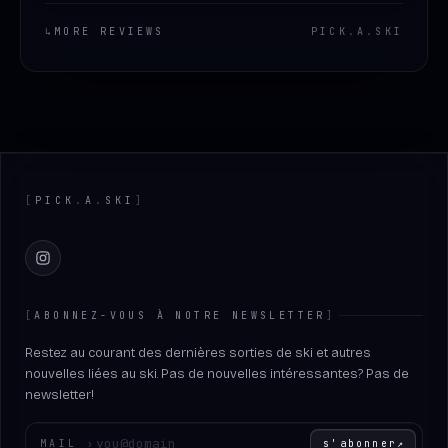
↳
MORE REVIEWS
PICK
.
A
.
SKI
Footer
[
PICK
.
A
.
SKI
]
Instagram
[
ABONNEZ-VOUS À NOTRE NEWSLETTER
]
Restez au courant des dernières sorties de ski et autres
nouvelles liées au ski. Pas de nouvelles intéressantes? Pas de
newsletter!
Entrez votre adresse e-mail
MAIL
›
s'abonner
↗