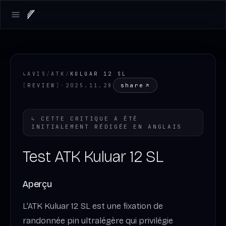
Open main menu
↳
AVIS
/
ATK
/
KULUAR 12 SL
share
[
REVIEW
]
·
2025.11.28
↳
CETTE CRITIQUE A ÉTÉ
INITIALEMENT RÉDIGÉE EN
ANGLAIS
Test ATK Kuluar 12 SL
Aperçu
L’ATK Kuluar 12 SL est une fixation de
randonnée pin ultralégère qui privilégie