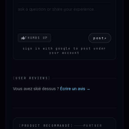
Your mood
post
↗
THUMBS UP
sign in with google to post under
your account
[
USER REVIEWS
]
Vous avez skié dessus ?
Écrire un avis →
[
PRODUIT RECOMMANDÉ
]
PARTNER