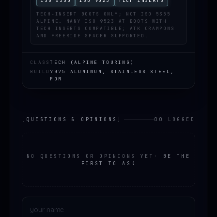
ISO 5355
ISO 9523
TECH INSERTS
TECH-INSERT BOOTS ONLY; NOT ISO 5355
ALPINE. MANY ISO 9523 AT BOOTS WITH
TECH INSERTS COMPATIBLE; ATK CRAMPONS
AND FREERIDE SPACER SUPPORTED.
CLASS
TECH (ALPINE TOURING)
BUILD
7075 ALUMINUM, STAINLESS STEEL,
POM
[
QUESTIONS & OPINIONS
]
00 LOGGED
NO QUESTIONS OR OPINIONS YET
·
BE THE
FIRST TO ASK