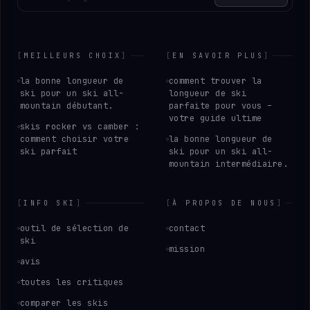
[
MEILLEURS CHOIX
]
[
EN SAVOIR PLUS
]
la bonne longueur de
comment trouver la
ski pour un ski all-
longueur de ski
mountain débutant.
parfaite pour vous –
votre guide ultime
skis rocker vs camber :
comment choisir votre
la bonne longueur de
ski parfait
ski pour un ski all-
mountain intermédiaire.
[
INFO SKI
]
[
À PROPOS DE NOUS
]
outil de sélection de
contact
ski
mission
avis
toutes les critiques
comparer les skis