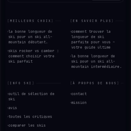
[
MEILLEURS CHOIX
]
[
EN SAVOIR PLUS
]
la bonne longueur de
comment trouver la
ski pour un ski all-
longueur de ski
mountain débutant.
parfaite pour vous –
votre guide ultime
skis rocker vs camber :
comment choisir votre
la bonne longueur de
ski parfait
ski pour un ski all-
mountain intermédiaire.
[
INFO SKI
]
[
À PROPOS DE NOUS
]
outil de sélection de
contact
ski
mission
avis
toutes les critiques
comparer les skis