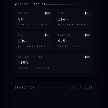
READOUT
·
133
CM
WAIST
TIP
84
114
MM
MM
SAME AT ALL LENGTHS
ONLY THIS LENGTH
TAIL
RADIUS
106
9.5
MM
M
ONLY THIS LENGTH
VARIES · 9.5–13
WEIGHT / SKI
1150
G
VARIES · 1150–1525
[
POSITION
]
192 / 1128
LOADING.MAP