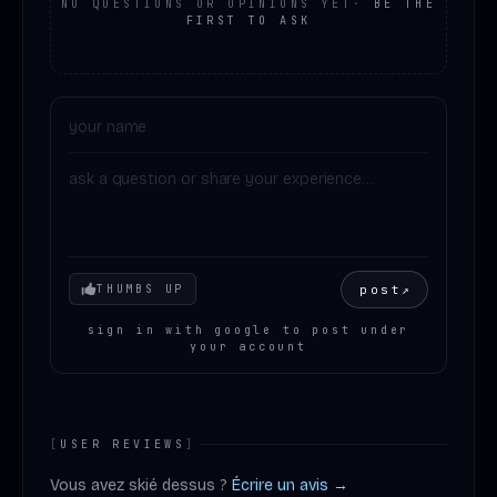
NO QUESTIONS OR OPINIONS YET
·
BE THE
FIRST TO ASK
Your mood
post
↗
THUMBS UP
sign in with google to post under
your account
[
USER REVIEWS
]
Vous avez skié dessus ?
Écrire un avis →