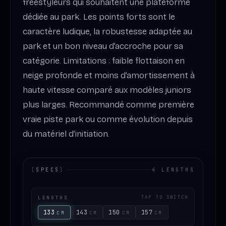
freestyleurs qui souhaitent une plateforme
dédiée au park. Les points forts sont le
caractère ludique, la robustesse adaptée au
park et un bon niveau d’accroche pour sa
catégorie. Limitations : faible flottaison en
neige profonde et moins d’amortissement à
haute vitesse comparé aux modèles juniors
plus larges. Recommandé comme première
vraie piste park ou comme évolution depuis
du matériel d’initiation.
[
SPECS
]
4 LENGTHS
LENGTHS
TAP TO SWITCH
133
143
150
157
CM
CM
CM
CM