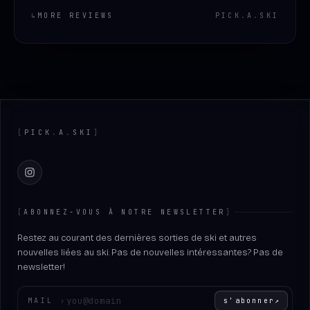
↳
MORE REVIEWS
PICK
.
A
.
SKI
Footer
[
PICK
.
A
.
SKI
]
Instagram
[
ABONNEZ-VOUS À NOTRE NEWSLETTER
]
Restez au courant des dernières sorties de ski et autres
nouvelles liées au ski. Pas de nouvelles intéressantes? Pas de
newsletter!
Entrez votre adresse e-mail
MAIL
›
s'abonner
↗