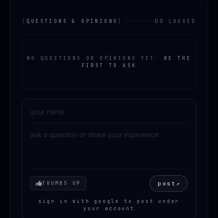
[
QUESTIONS & OPINIONS
]
00 LOGGED
NO QUESTIONS OR OPINIONS YET
·
BE THE
FIRST TO ASK
Your mood
post
↗
THUMBS UP
sign in with google to post under
your account