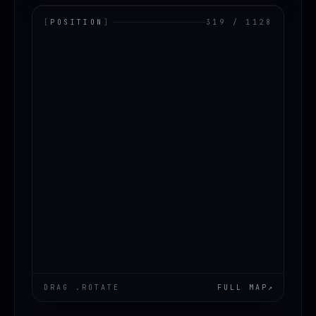
[
POSITION
]
319 / 1128
LOADING.MAP
DRAG .ROTATE
FULL MAP
↗