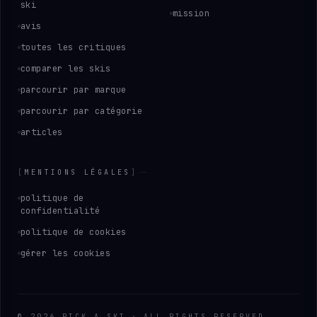
ski
mission
avis
toutes les critiques
comparer les skis
parcourir par marque
parcourir par catégorie
articles
[
MENTIONS LÉGALES
]
politique de
confidentialité
politique de cookies
gérer les cookies
©
2026
PICK
.
A
.
SKI
·
ALL RIGHTS RESERVED