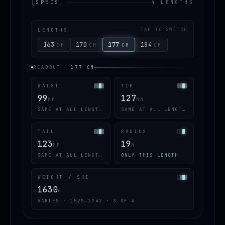
[
SPECS
]
4 LENGTHS
LENGTHS
TAP TO SWITCH
163
170
177
184
CM
CM
CM
CM
READOUT
·
177
CM
WAIST
TIP
99
127
MM
MM
SAME AT ALL LENGTHS
SAME AT ALL LENGTHS
TAIL
RADIUS
123
19
MM
M
SAME AT ALL LENGTHS
ONLY THIS LENGTH
WEIGHT / SKI
1630
G
VARIES · 1525–1742 · 3 OF 4