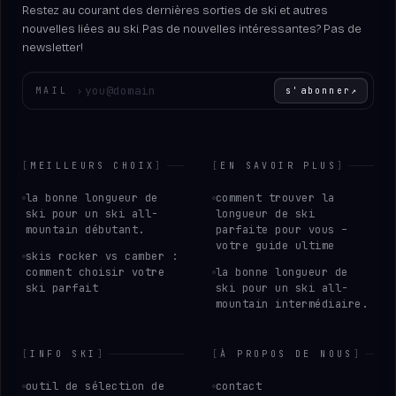
Restez au courant des dernières sorties de ski et autres
nouvelles liées au ski. Pas de nouvelles intéressantes? Pas de
newsletter!
Entrez votre adresse e-mail
MAIL
›
s'abonner
↗
[
MEILLEURS CHOIX
]
[
EN SAVOIR PLUS
]
la bonne longueur de
comment trouver la
ski pour un ski all-
longueur de ski
mountain débutant.
parfaite pour vous –
votre guide ultime
skis rocker vs camber :
comment choisir votre
la bonne longueur de
ski parfait
ski pour un ski all-
mountain intermédiaire.
[
INFO SKI
]
[
À PROPOS DE NOUS
]
outil de sélection de
contact