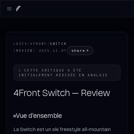
Open main menu
↳
AVIS
/
4FRONT
/
SWITCH
share
[
REVIEW
]
·
2025.11.07
↳
CETTE CRITIQUE A ÉTÉ
INITIALEMENT RÉDIGÉE EN
ANGLAIS
4Front Switch — Review
Vue d'ensemble
La Switch est un ski freestyle all‑mountain