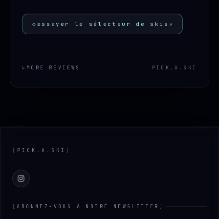
◇
essayer le sélecteur de skis
↗
↳
MORE REVIEWS
PICK
.
A
.
SKI
Footer
[
PICK
.
A
.
SKI
]
Instagram
[
ABONNEZ-VOUS À NOTRE NEWSLETTER
]