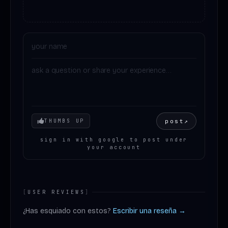
Your mood
post
↗
THUMBS UP
sign in with google to post under
your account
[
USER REVIEWS
]
¿Has esquiado con estos?
Escribir una reseña →