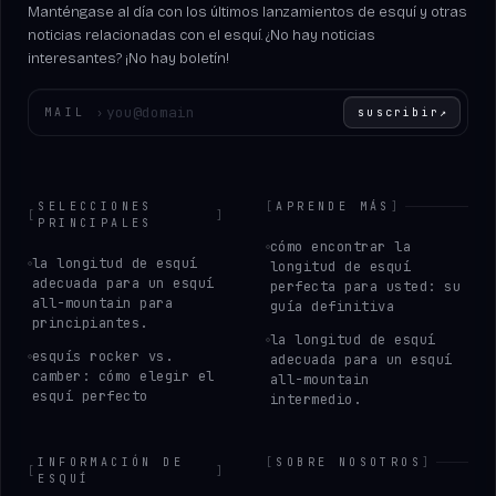
Manténgase al día con los últimos lanzamientos de esquí y otras
noticias relacionadas con el esquí. ¿No hay noticias
interesantes? ¡No hay boletín!
Introduce tu correo electrónico
MAIL
›
suscribir
↗
SELECCIONES
[
APRENDE MÁS
]
[
]
PRINCIPALES
cómo encontrar la
la longitud de esquí
longitud de esquí
adecuada para un esquí
perfecta para usted: su
all-mountain para
guía definitiva
principiantes.
la longitud de esquí
esquís rocker vs.
adecuada para un esquí
camber: cómo elegir el
all-mountain
esquí perfecto
intermedio.
INFORMACIÓN DE
[
SOBRE NOSOTROS
]
[
]
ESQUÍ