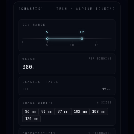
[
CHASSIS
]
TECH · ALPINE TOURING
DIN RANGE
5
12
0
5
10
15
WEIGHT
PER BINDING
380
G
ELASTIC TRAVEL
12
HEEL
mm
BRAKE WIDTHS
6 SIZES
86 mm
91 mm
97 mm
102 mm
108 mm
120 mm
COMPATIBILITY
1 STANDARDS