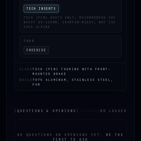
TECH INSERTS
TECH (PIN) BOOTS ONLY; RECOMMENDED SKI
WAIST 80-120MM; CRAMPON-READY; NOT ISO
5355 ALPINE
TAGS
FREERIDE
CLASS
TECH (PIN) TOURING WITH FRONT-
MOUNTED BRAKE
BUILD
7075 ALUMINUM, STAINLESS STEEL,
POM
[
QUESTIONS & OPINIONS
]
00 LOGGED
NO QUESTIONS OR OPINIONS YET
·
BE THE
FIRST TO ASK