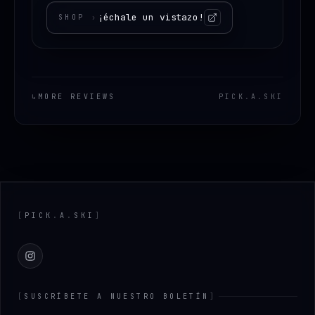
¡échale un vistazo!
SHOP
›
↳
MORE REVIEWS
PICK
.
A
.
SKI
Footer
[
PICK
.
A
.
SKI
]
Instagram
[
SUSCRÍBETE A NUESTRO BOLETÍN
]