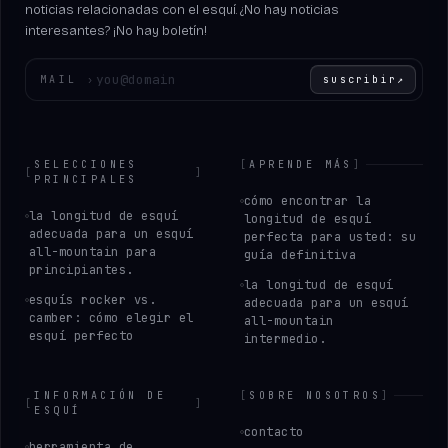
noticias relacionadas con el esquí. ¿No hay noticias
interesantes? ¡No hay boletín!
Introduce tu correo electrónico
MAIL
›
suscribir
↗
SELECCIONES
[
APRENDE MÁS
]
[
]
PRINCIPALES
cómo encontrar la
la longitud de esquí
longitud de esquí
adecuada para un esquí
perfecta para usted: su
all-mountain para
guía definitiva
principiantes.
la longitud de esquí
esquís rocker vs.
adecuada para un esquí
camber: cómo elegir el
all-mountain
esquí perfecto
intermedio.
INFORMACIÓN DE
[
SOBRE NOSOTROS
]
[
]
ESQUÍ
contacto
herramienta de