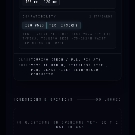
108 mm
120 mm
COMPATIBILITY
2 STANDARDS
ISO 9523
TECH INSERTS
TECH-INSERT AT BOOTS (ISO 9523 STYLE);
TYPICAL TOURING SKIS ~75–102MM WAIST
DEPENDING ON BRAKE
CLASS
TOURING (TECH / FULL-PIN AT)
BUILD
7075 ALUMINUM, STAINLESS STEEL,
POM, GLASS-FIBER REINFORCED
COMPOSITE
[
QUESTIONS & OPINIONS
]
00 LOGGED
NO QUESTIONS OR OPINIONS YET
·
BE THE
FIRST TO ASK