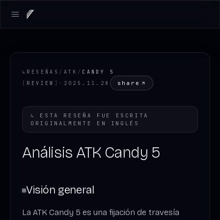
Open main menu
↳
RESEÑAS
/
ATK
/
CANDY 5
share
[
REVIEW
]
·
2025.11.28
↳
ESTA RESEÑA FUE ESCRITA
ORIGINALMENTE EN
INGLÉS
Análisis ATK Candy 5
Visión general
La ATK Candy 5 es una fijación de travesía