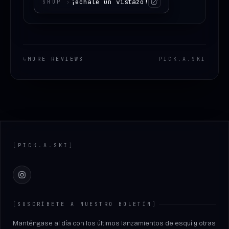
¡échale un vistazo!
SHOP
›
↳
MORE REVIEWS
PICK
.
A
.
SKI
Footer
[
PICK
.
A
.
SKI
]
Instagram
[
SUSCRÍBETE A NUESTRO BOLETÍN
]
Manténgase al día con los últimos lanzamientos de esquí y otras