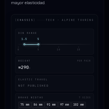
mayor elasticidad.
[
CHASSIS
]
TECH · ALPINE TOURING
DIN RANGE
1.5
5
0
5
10
15
WEIGHT
PER PAIR
≈
290
G
ELASTIC TRAVEL
NOT PUBLISHED
BRAKE WIDTHS
7 SIZES
75 mm
86 mm
91 mm
97 mm
102 mm