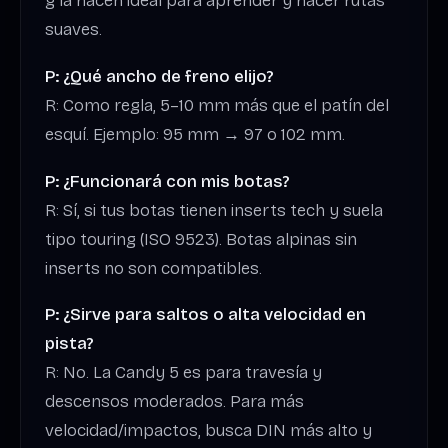
g la hacen ideal para aprender y hacer rutas
suaves.
P: ¿Qué ancho de freno elijo?
R: Como regla, 5–10 mm más que el patín del
esquí. Ejemplo: 95 mm → 97 o 102 mm.
P: ¿Funcionará con mis botas?
R: Sí, si tus botas tienen inserts tech y suela
tipo touring (ISO 9523). Botas alpinas sin
inserts no son compatibles.
P: ¿Sirve para saltos o alta velocidad en
pista?
R: No. La Candy 5 es para travesía y
descensos moderados. Para más
velocidad/impactos, busca DIN más alto y