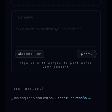
Your mood
post
↗
THUMBS UP
sign in with google to post under
your account
[
USER REVIEWS
]
¿Has esquiado con estos?
Escribir una reseña →