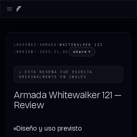
Open main menu
↳
RESEÑAS
/
ARMADA
/
WHITEWALKER 121
share
[
REVIEW
]
·
2025.11.06
↳
ESTA RESEÑA FUE ESCRITA
ORIGINALMENTE EN
INGLÉS
Armada Whitewalker 121 —
Review
Diseño y uso previsto