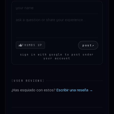
Your mood
post
↗
THUMBS UP
sign in with google to post under
your account
[
USER REVIEWS
]
¿Has esquiado con estos?
Escribir una reseña →