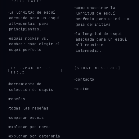
PRINCIPALES
cómo encontrar la
la longitud de esquí
longitud de esquí
adecuada para un esquí
perfecta para usted: su
all-mountain para
guía definitiva
principiantes.
la longitud de esquí
esquís rocker vs.
adecuada para un esquí
camber: cómo elegir el
all-mountain
esquí perfecto
intermedio.
INFORMACIÓN DE
[
SOBRE NOSOTROS
]
[
]
ESQUÍ
contacto
herramienta de
misión
selección de esquís
reseñas
todas las reseñas
comparar esquís
explorar por marca
explorar por categoría