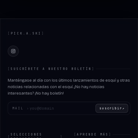
Footer
[
PICK
.
A
.
SKI
]
Instagram
[
SUSCRÍBETE A NUESTRO BOLETÍN
]
Manténgase al día con los últimos lanzamientos de esquí y otras
noticias relacionadas con el esquí. ¿No hay noticias
interesantes? ¡No hay boletín!
Introduce tu correo electrónico
MAIL
›
suscribir
↗
SELECCIONES
[
APRENDE MÁS
]
[
]